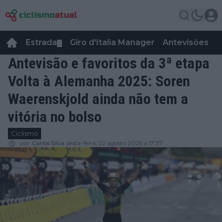
Estrada
Giro d'Italia Manager
Antevisões
R
▼
Antevisão e favoritos da 3ª etapa
Volta à Alemanha 2025: Soren
Waerenskjold ainda não tem a
vitória no bolso
Ciclismo
por
Carlos Silva
sexta-feira, 22 agosto 2025 a 17:37