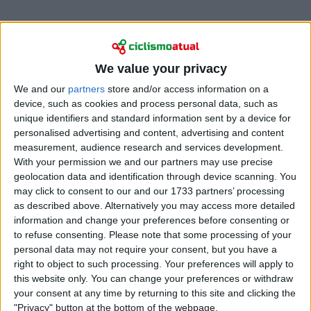
Antevisão
.
We value your privacy
O terreno montanhoso logo na fase inicial abre
We and our
partners
store and/or access information on a
espaço para o surgimento de uma fuga forte e,
device, such as cookies and process personal data, such as
numa etapa com esta extensão e nível de exigência,
unique identifiers and standard information sent by a device for
qualquer fuga pode vir a ter impacto directo na
personalised advertising and content, advertising and content
measurement, audience research and services development.
classificação geral.
With your permission we and our partners may use precise
geolocation data and identification through device scanning. You
may click to consent to our and our 1733 partners’ processing
as described above. Alternatively you may access more detailed
information and change your preferences before consenting or
to refuse consenting.
Please note that some processing of your
personal data may not require your consent, but you have a
right to object to such processing. Your preferences will apply to
this website only. You can change your preferences or withdraw
your consent at any time by returning to this site and clicking the
"Privacy" button at the bottom of the webpage.