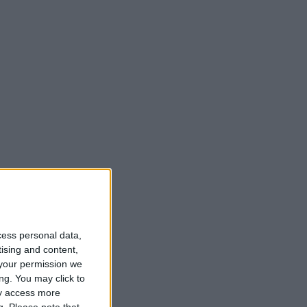
cess personal data,
tising and content,
your permission we
ng. You may click to
ay access more
g.
Please note that