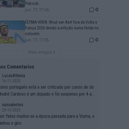
Pidcock...
0
jun. 17, 17:45
ÚLTIMA HORA: Wout van Aert fora da Volta a
França 2026 devido a infeção numa ferida no
cotovelo
0
jun. 17, 17:35
Mais artigos
mos Comentarios
LucasAthena
16-11-2025
lismo português está a ser criticado por casos de do
 André Cardoso é um dopado e foi suspenso por 4 an
or que é que um patrocinador permite a contratação
nunoalentes
m dopado?
29-10-2025
on Yates mudou-se a época passada para a Visma, o
anhou o giro.