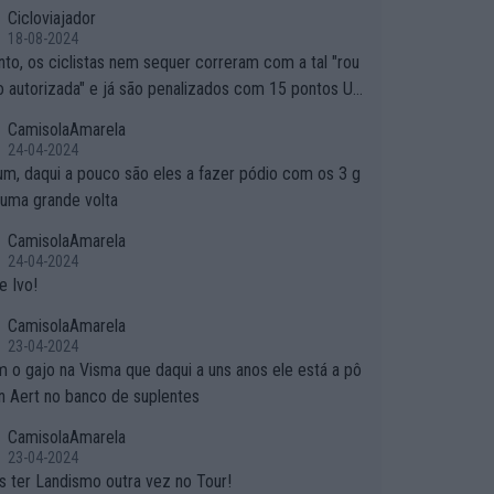
Cicloviajador
18-08-2024
nto, os ciclistas nem sequer correram com a tal "rou
o autorizada" e já são penalizados com 15 pontos UC
Se não autorizam a roupa e querem aplicar uma multa,
CamisolaAmarela
se entende... Mas penalizar os atletas retirando-lhes
24-04-2024
s??? Isto é roubar na secretaria o que os atletas con
um, daqui a pouco são eles a fazer pódio com os 3 g
am na estrada!
numa grande volta
CamisolaAmarela
24-04-2024
e Ivo!
CamisolaAmarela
23-04-2024
 o gajo na Visma que daqui a uns anos ele está a pô
an Aert no banco de suplentes
CamisolaAmarela
23-04-2024
 ter Landismo outra vez no Tour!