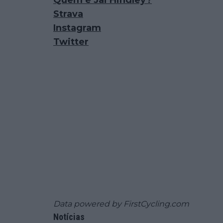
Quem é Jai Hindley?
Strava
Instagram
Twitter
Data powered by
FirstCycling.com
Notícias