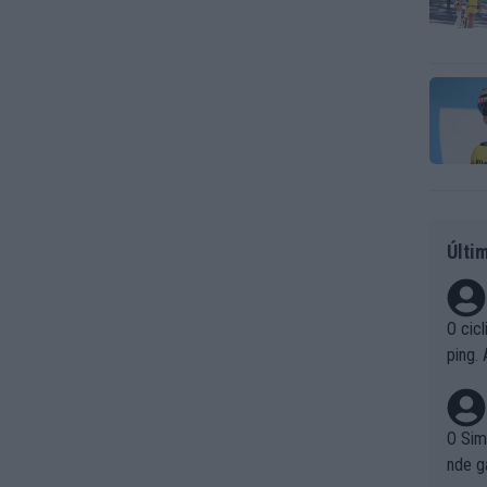
Últi
O cic
ping.
os. P
de u
O Sim
nde g