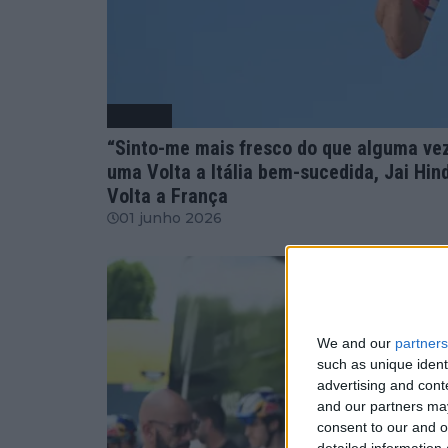
Ciclismo
“Sinto-me mais fresco do que alguma vez 
uma Volta a Itália bem-sucedida, Jai Hin
Volta a França
01 junho 2026
We and our
partners
such as unique ident
advertising and con
and our partners may
consent to our and o
detailed information