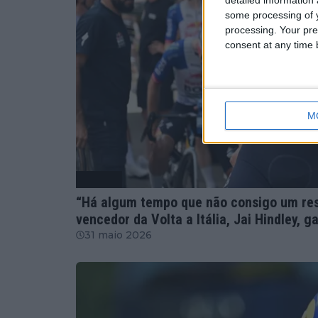
some processing of y
processing. Your pre
consent at any time b
M
Ciclismo
“Há algum tempo que não consigo um resu
vencedor da Volta a Itália, Jai Hindley, 
31 maio 2026