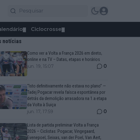
alendário
Ciclocrosse
▼
▼
s notícias
Como ver a Volta a França 2026 em direto,
online e na TV – Datas, etapas e horários
0
jun. 19, 15:07
“Isto definitivamente não estava no plano” —
Tadej Pogacar revela faísca espontânea por
detrás da demolição arrasadora na 1.a etapa
da Volta à Suiça
0
jun. 17, 17:59
Lista de partida preliminar Volta a França
2026 – Ciclistas: Pogacar, Vingegaard,
Evenepoel, Seixas, van der Poel, Van Aert,