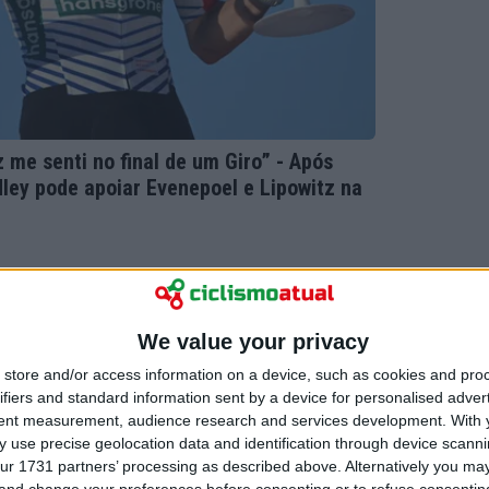
me senti no final de um Giro” - Após
dley pode apoiar Evenepoel e Lipowitz na
We value your privacy
store and/or access information on a device, such as cookies and pro
ifiers and standard information sent by a device for personalised adver
tent measurement, audience research and services development.
With 
 use precise geolocation data and identification through device scanni
ur 1731 partners’ processing as described above. Alternatively you m
 and change your preferences before consenting or to refuse consentin