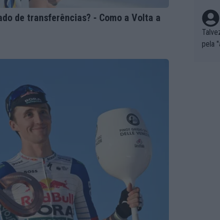
do de transferências? - Como a Volta a
Talve
pela 
por o
as nã
de lev
á que
cação
son P
s de 
m o c
ões n
s... 
a. 2)
gar e
mplo,
r for...