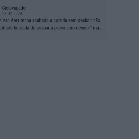
Cicloviajador
13-02-2024
z Van Aert tenha acabado a corrida sem desistir não
"atitude honrada de acabar a prova sem desistir" mas
utros possíveis motivos (só ele sabe o real motivo, m
o deixam de ser hipóteses com lógica): 1) A decisão
ar a corrida até ao fim pode ter sido a decisão de "j
 estou aqui e não vou poder lutar por uma boa classifi
, vou aproveitar para treinar"... Lembra-me o que Nel
iquet fez no GP de Portugal de 1985... sem hipótese
lutar pelos pontos na corrida devido a problemas co
arro, passou o resto da corrida a experimentar soluç
o carro, como se faz nas sessões de treino privada
aproveitando para testá-las em ambiente real de corrid
 Se algum patrocinador (Red Bull, por exemplo) lhe pa
m função do número de etapas que terminar, por exe
 será um bom motivo para terminar, seja em que luga