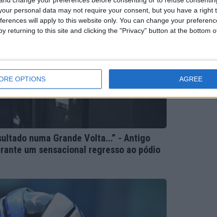
our personal data may not require your consent, but you have a right t
ferences will apply to this website only. You can change your preferen
y returning to this site and clicking the "Privacy" button at the bottom
ORE OPTIONS
AGREE
ltado numa Grande Volta...” - Antigo
garante um sensacional regresso ao pódio