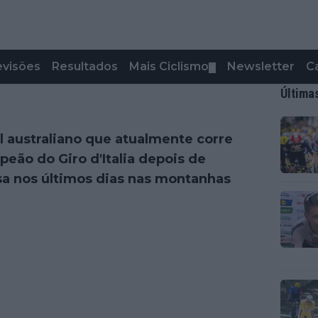
evisões
Resultados
Mais Ciclismo
Newsletter
C
▼
Última
al australiano que atualmente corre
eão do Giro d'Italia depois de
sa nos últimos dias nas montanhas