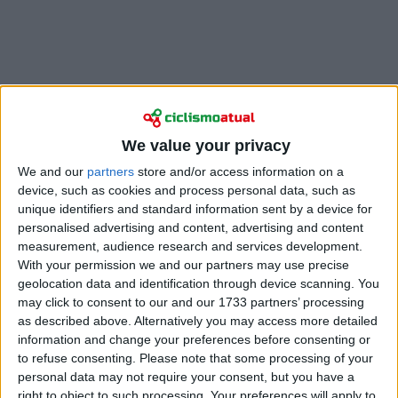
Data powered by
FirstCycling.com
Notícias
We value your privacy
We and our
partners
store and/or access information on a
device, such as cookies and process personal data, such as
unique identifiers and standard information sent by a device for
personalised advertising and content, advertising and content
measurement, audience research and services development.
With your permission we and our partners may use precise
geolocation data and identification through device scanning. You
may click to consent to our and our 1733 partners’ processing
as described above. Alternatively you may access more detailed
information and change your preferences before consenting or
to refuse consenting.
Please note that some processing of your
Ciclismo
personal data may not require your consent, but you have a
right to object to such processing. Your preferences will apply to