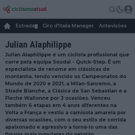
Estrada
Giro d'Italia Manager
Antevisões
R
▼
Julian Alaphilippe
Julian Alaphilippe é um ciclista profissional que
corre pela equipa Soudal - Quick-Step. É um
especialista de renome em clássicas de
montanha, tendo vencido os Campeonatos do
Mundo de 2020 e 2021, a Milan-Sanremo, a
Strade Bianche, a Clásica de San Sebastian e a
Fleche Wallonne por 3 ocasiões. Venceu
também 6 etapas em 4 anos diferentes na
Volta a França e vestiu a camisola amarela por
diversas ocasiões, com o seu estilo de corrida
apaixonado e agressivo a torná-lo uma das
figuras mais populares do pelotão.