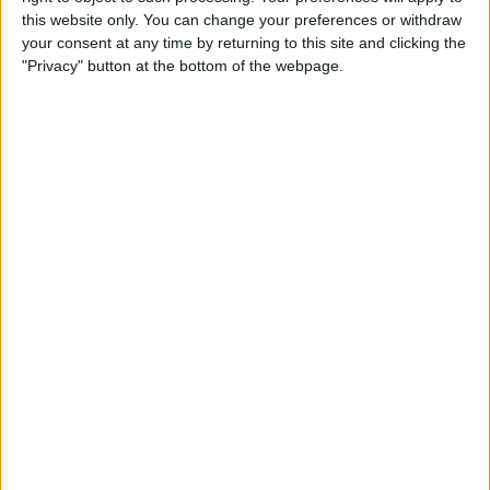
“É demasiado cedo para o riscar”: Esposa de
this website only. You can change your preferences or withdraw
Julian Alaphilippe, Marion Rousse, pede paciência
your consent at any time by returning to this site and clicking the
depois de primavera complicada
"Privacy" button at the bottom of the webpage.
30 abril 2026
Ciclismo
Matteo Jorgenson afastado da Liege-Bastogne-
Liege, com as equipas a confirmarem os