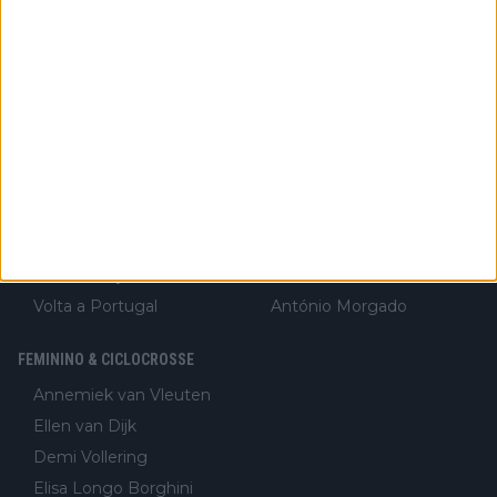
Strade Bianche
Mark Cavendish
Paris-Nice
João Almeida
Tirreno-Adriático
Sam Bennett
Volta à Catalunha
Kasper Asgreen
Amstel Gold Race
Alejandro Valverde
Volta à Romandia
Sepp Kuss
Volta à Itália
Jasper Philipsen
Critérium du Dauphiné
Rui Costa
Volta à Suiça
Isaac del Toro
Volta a Portugal
António Morgado
FEMININO & CICLOCROSSE
Annemiek van Vleuten
Ellen van Dijk
Demi Vollering
Elisa Longo Borghini