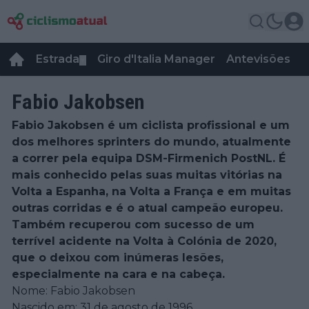
Estrada
Giro d'Italia Manager
Antevisões
R
▼
Fabio Jakobsen
Fabio Jakobsen é um ciclista profissional e um
dos melhores sprinters do mundo, atualmente
a correr pela equipa DSM-Firmenich PostNL. É
mais conhecido pelas suas muitas vitórias na
Volta a Espanha, na Volta a França e em muitas
outras corridas e é o atual campeão europeu.
Também recuperou com sucesso de um
terrível acidente na Volta à Colónia de 2020,
que o deixou com inúmeras lesões,
especialmente na cara e na cabeça.
Nome: Fabio Jakobsen
Nascido em: 31 de agosto de 1996