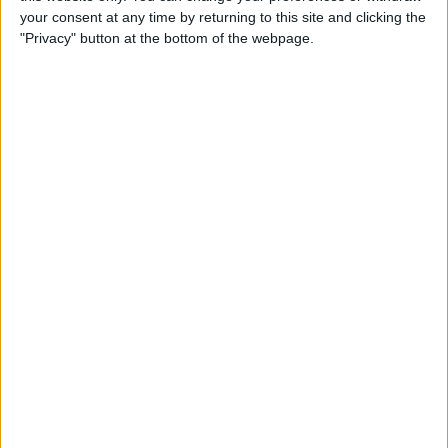
03 junho 2026
your consent at any time by returning to this site and clicking the
"Privacy" button at the bottom of the webpage.
Ciclismo
Sérias preocupações com Fabio Jakobsen:
vencedor de 6 etapas em Grandes Voltas termina
a mais de 30 minutos e chega fora de controlo na
Boucles de la Mayenne
31 maio 2026