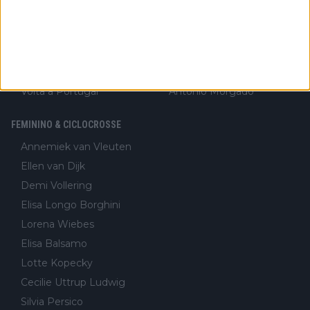
Volta à Romandia
Sepp Kuss
Volta à Itália
Jasper Philipsen
Critérium du Dauphiné
Rui Costa
Volta à Suiça
Isaac del Toro
Volta a Portugal
António Morgado
FEMININO & CICLOCROSSE
Annemiek van Vleuten
Ellen van Dijk
Demi Vollering
Elisa Longo Borghini
Lorena Wiebes
Elisa Balsamo
Lotte Kopecky
Cecilie Uttrup Ludwig
Silvia Persico