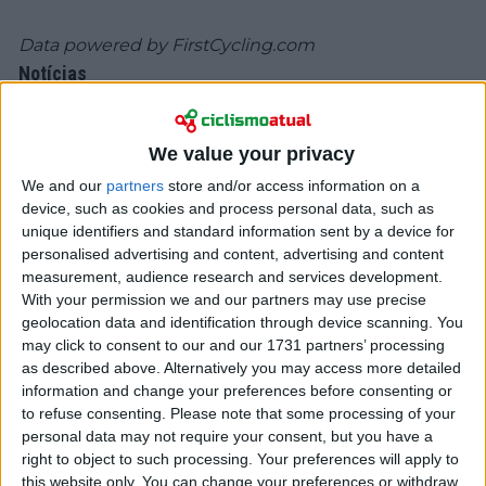
Data powered by
FirstCycling.com
Notícias
We value your privacy
We and our
partners
store and/or access information on a
device, such as cookies and process personal data, such as
unique identifiers and standard information sent by a device for
personalised advertising and content, advertising and content
measurement, audience research and services development.
With your permission we and our partners may use precise
geolocation data and identification through device scanning. You
may click to consent to our and our 1731 partners’ processing
as described above. Alternatively you may access more detailed
Ciclismo
information and change your preferences before consenting or
“Está muito longe de um nível digno de
to refuse consenting.
Please note that some processing of your
personal data may not require your consent, but you have a
profissional” - Tom Dumoulin deixa veredito duro
right to object to such processing. Your preferences will apply to
sobre Fabio Jakobsen
this website only. You can change your preferences or withdraw