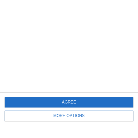
Outros
Quão perigoso é o ciclismo atualmente?
24 dezembro 2025
Mais artigos
Últimas notícias
AGREE
Como ver a Volta a França 2026 em direto, online e
na TV – Datas, etapas e horários
0
jun. 19, 15:07
MORE OPTIONS
“Isto definitivamente não estava no plano” — Tadej