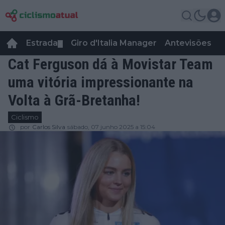
Estrada
Giro d'Italia Manager
Antevisões
R
▼
Cat Ferguson dá à Movistar Team
uma vitória impressionante na
Volta à Grã-Bretanha!
Ciclismo
por
Carlos Silva
sábado, 07 junho 2025 a 15:04