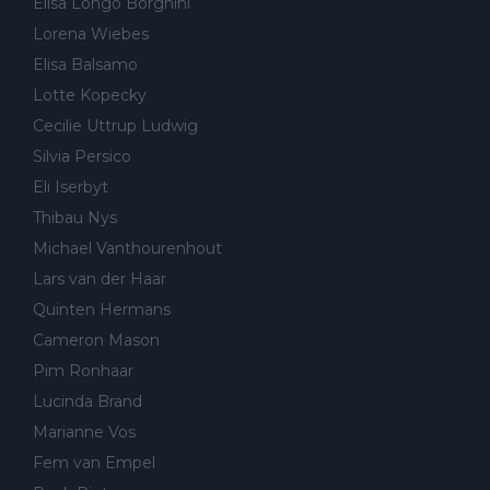
Elisa Longo Borghini
Lorena Wiebes
Elisa Balsamo
Lotte Kopecky
Cecilie Uttrup Ludwig
Silvia Persico
Eli Iserbyt
Thibau Nys
Michael Vanthourenhout
Lars van der Haar
Quinten Hermans
Cameron Mason
Pim Ronhaar
Lucinda Brand
Marianne Vos
Fem van Empel