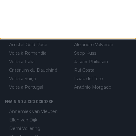
UAE Tour
Nairo Quintana
Strade Bianche
Mark Cavendish
Paris-Nice
João Almeida
Tirreno-Adriático
Sam Bennett
Volta à Catalunha
Kasper Asgreen
Amstel Gold Race
Alejandro Valverde
Volta à Romandia
Sepp Kuss
Volta à Itália
Jasper Philipsen
Critérium du Dauphiné
Rui Costa
Volta à Suiça
Isaac del Toro
Volta a Portugal
António Morgado
FEMININO & CICLOCROSSE
Annemiek van Vleuten
Ellen van Dijk
Demi Vollering