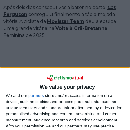
Após dois dias consecutivos a bater no poste,
Cat
Ferguson
conseguiu finalmente a tão almejada
vitória. A ciclista da
Movistar Team
deu à equipa
uma grande vitória na
Volta à Grã-Bretanha
Feminina de 2025.
We value your privacy
We and our
partners
store and/or access information on a
device, such as cookies and process personal data, such as
unique identifiers and standard information sent by a device for
personalised advertising and content, advertising and content
measurement, audience research and services development.
With your permission we and our partners may use precise