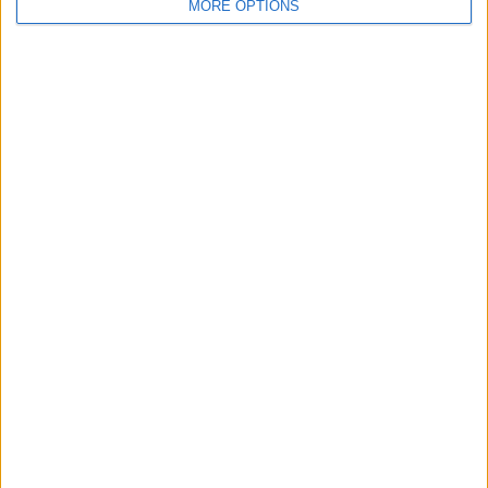
MORE OPTIONS
Escreva um comentário
PUBLICAR
Últimas notícias