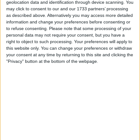
geolocation data and identification through device scanning. You
may click to consent to our and our 1733 partners’ processing
as described above. Alternatively you may access more detailed
information and change your preferences before consenting or
A partir de um grupo de fugitivas, a ciclista britânica
to refuse consenting.
Please note that some processing of your
personal data may not require your consent, but you have a
de 19 anos conseguiu a sua terceira vitória como
right to object to such processing. Your preferences will apply to
profissional. Para a Movistar este é um triunfo
this website only. You can change your preferences or withdraw
notável, depois de dois top-5 consecutivos nas
your consent at any time by returning to this site and clicking the
primeiras etapas de uma corrida que está a
"Privacy" button at the bottom of the webpage.
apresentar enormes níveis de competitividade.
Em 2º lugar no dia ficou Josie Nelson, da Team Picnic
PostNL e fechou o pódio Ally Wollaston, da FDJ -
SUEZ. Amanhã será o dia decisivo para a corrida, onde
tudo está em aberto para descobrirmos quem
sucederá a Lotte Kopecky, que venceu a edição de
2024.