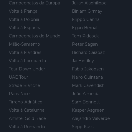
exemplo, será um bom motivo para terminar, seja em que luga
Campeonatos da Europa
Julian Alaphilippe
r for...
Volta à França
Biniam Girmay
Volta à Polónia
Filippo Ganna
Volta à Espanha
Egan Bernal
Campeonatos do Mundo
Tom Pidcock
Milão-Sanremo
Peter Sagan
Volta à Flandres
Richard Carapaz
Volta à Lombardia
Jai Hindley
Tour Down Under
Fabio Jakobsen
UAE Tour
Nairo Quintana
Strade Bianche
Mark Cavendish
Paris-Nice
João Almeida
Tirreno-Adriático
Sam Bennett
Volta à Catalunha
Kasper Asgreen
Amstel Gold Race
Alejandro Valverde
Volta à Romandia
Sepp Kuss