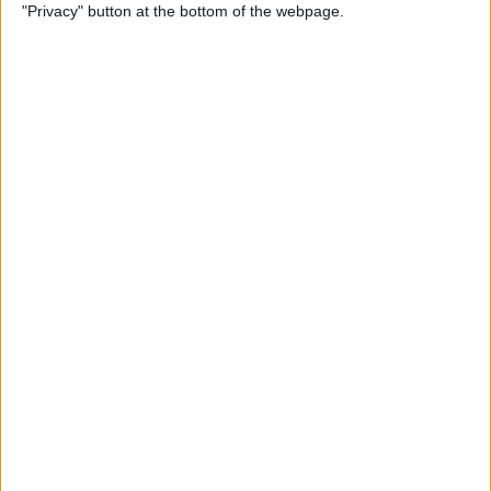
"Privacy" button at the bottom of the webpage.
Prémios da Volta à Suiça 2025,
com 130.000 euros em jogo!
Jonas Vingegaard mostra uma
nova faceta no Criterium du
Dauphiné 2025!
Classificação geral - Critérium
du Dauphiné 3ª etapa
1
Romeo Iván
Movistar Team
14:09:01
Intermarché-
2
Barré Louis
+ 17
Wanty
3
Tejada Harold
XDS Astana Team
+ 18