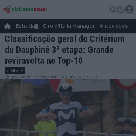
Estrada
Giro d'Italia Manager
Antevisões
R
▼
Classificação geral do Critérium
du Dauphiné 3ª etapa: Grande
reviravolta no Top-10
Ciclismo
por
Carlos Silva
terça-feira, 10 junho 2025 a 16:18