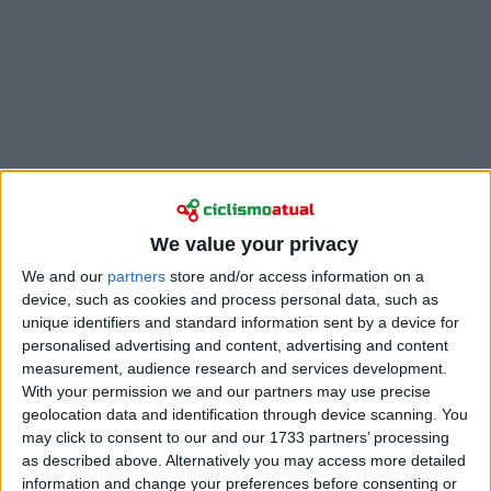
We value your privacy
Pogacar dominou o
Volta a Itália
de 2024, somando
We and our
partners
store and/or access information on a
seis vitórias de etapa e arrasando o pelotão com
device, such as cookies and process personal data, such as
unique identifiers and standard information sent by a device for
ataques em subidas icónicas como o Monte Grappa.
personalised advertising and content, advertising and content
E embora Vingegaard tenha vencido na lendária
measurement, audience research and services development.
ascensão ao Blockhaus na 7ª etapa, Nibali afirma que
With your permission we and our partners may use precise
as etapas mais importantes deste Giro ainda estão
geolocation data and identification through device scanning. You
por vir.
may click to consent to our and our 1733 partners’ processing
as described above. Alternatively you may access more detailed
“Seria uma enorme surpresa não o ver de rosa em
information and change your preferences before consenting or