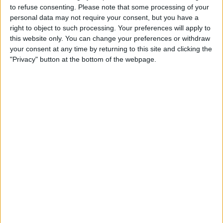
Roma. Gosto muito dele como corredor. Mas é agora
to refuse consenting.
Please note that some processing of your
que começam os dias realmente decisivos; a história
personal data may not require your consent, but you have a
ainda está por escrever”,
disse Nibali à La Gazzetta
right to object to such processing. Your preferences will apply to
this website only. You can change your preferences or withdraw
Dello Sport.
your consent at any time by returning to this site and clicking the
"Privacy" button at the bottom of the webpage.