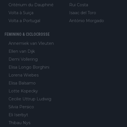
Critérium du Dauphiné
Rui Costa
Volta à Suiça
Isaac del Toro
Volta a Portugal
António Morgado
FEMININO & CICLOCROSSE
Annemiek van Vleuten
Ellen van Dijk
Demi Vollering
Elisa Longo Borghini
Lorena Wiebes
Elisa Balsamo
Lotte Kopecky
Cecilie Uttrup Ludwig
Silvia Persico
Eli Iserbyt
Thibau Nys