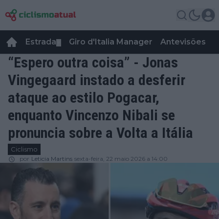
Estrada
Giro d'Italia Manager
Antevisões
R
▼
“Espero outra coisa” - Jonas
Vingegaard instado a desferir
ataque ao estilo Pogacar,
enquanto Vincenzo Nibali se
pronuncia sobre a Volta a Itália
Ciclismo
por
Leticia Martins
sexta-feira, 22 maio 2026 a 14:00