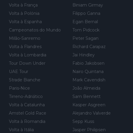
r for...
Volta à França
Biniam Girmay
Volta à Polónia
Filippo Ganna
Volta à Espanha
Egan Bernal
Campeonatos do Mundo
Tom Pidcock
Milão-Sanremo
Peter Sagan
Volta à Flandres
Richard Carapaz
Volta à Lombardia
Jai Hindley
Tour Down Under
Fabio Jakobsen
UAE Tour
Nairo Quintana
Strade Bianche
Mark Cavendish
Paris-Nice
João Almeida
Tirreno-Adriático
Sam Bennett
Volta à Catalunha
Kasper Asgreen
Amstel Gold Race
Alejandro Valverde
Volta à Romandia
Sepp Kuss
Volta à Itália
Jasper Philipsen