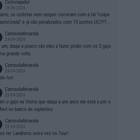
Cicloviajador
18-08-2024
anto, os ciclistas nem sequer correram com a tal "roupa
autorizada" e já são penalizados com 15 pontos UCI?!? S
o autorizam a roupa e querem aplicar uma multa, ainda se
CamisolaAmarela
nde... Mas penalizar os atletas retirando-lhes pontos??? Is
24-04-2024
 roubar na secretaria o que os atletas conquistam na estra
 um, daqui a pouco são eles a fazer pódio com os 3 gajo
ma grande volta
CamisolaAmarela
24-04-2024
de Ivo!
CamisolaAmarela
23-04-2024
m o gajo na Visma que daqui a uns anos ele está a pôr o
Aert no banco de suplentes
CamisolaAmarela
23-04-2024
s ter Landismo outra vez no Tour!