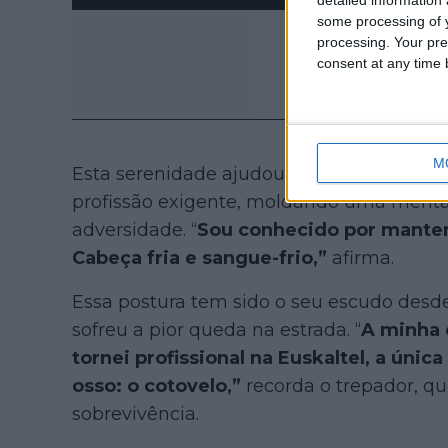
some processing of y
processing. Your pre
consent at any time b
M
Esta serenidade ajudou-o a atravessar 
profissão exigente, moldando uma mental
adversidade. “
Sou conhecido por manter a
Cabeça fria e sangue-frio,”
afirma.
Essa postura tem sido o seu escudo desde
sofreu a pior queda na estrada. “
A minha 
tornei profissional na Euskaltel, a únic
osso: o cotovelo,”
recorda o trepador, qu
sobrevivência.