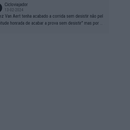
Cicloviajador
13-02-2024
ez Van Aert tenha acabado a corrida sem desistir não pel
titude honrada de acabar a prova sem desistir" mas por ou
 possíveis motivos (só ele sabe o real motivo, mas não de
 de ser hipóteses com lógica): 1) A decisão de levar a co
a até ao fim pode ter sido a decisão de "já que estou aqui
o vou poder lutar por uma boa classificação, vou aproveit
ara treinar"... Lembra-me o que Nelson Piquet fez no GP d
rtugal de 1985... sem hipóteses de lutar pelos pontos na
ida devido a problemas com o carro, passou o resto da c
da a experimentar soluções no carro, como se faz nas ses
 de treino privadas... aproveitando para testá-las em ambi
 real de corrida. 2) Se algum patrocinador (Red Bull, por e
lo) lhe pagar em função do número de etapas que termi
 por exemplo, será um bom motivo para terminar, seja em
ugar for...