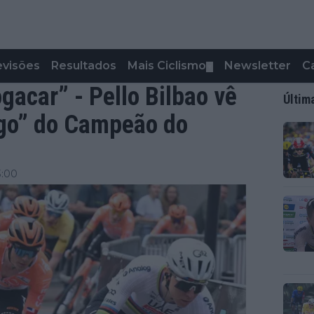
evisões
Resultados
Mais Ciclismo
Newsletter
C
▼
gacar” - Pello Bilbao vê
Últim
igo” do Campeão do
3:00