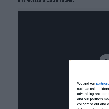
entrevista à Cadena Ser.
We and our
partners
such as unique ident
advertising and con
and our partners may
consent to our and o
detailed information