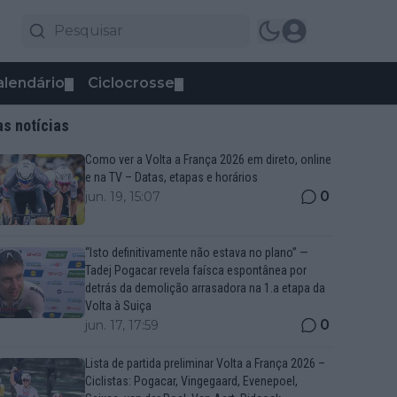
alendário
Ciclocrosse
▼
▼
as notícias
Como ver a Volta a França 2026 em direto, online
e na TV – Datas, etapas e horários
0
jun. 19, 15:07
“Isto definitivamente não estava no plano” —
Tadej Pogacar revela faísca espontânea por
detrás da demolição arrasadora na 1.a etapa da
Volta à Suiça
0
jun. 17, 17:59
Lista de partida preliminar Volta a França 2026 –
Ciclistas: Pogacar, Vingegaard, Evenepoel,