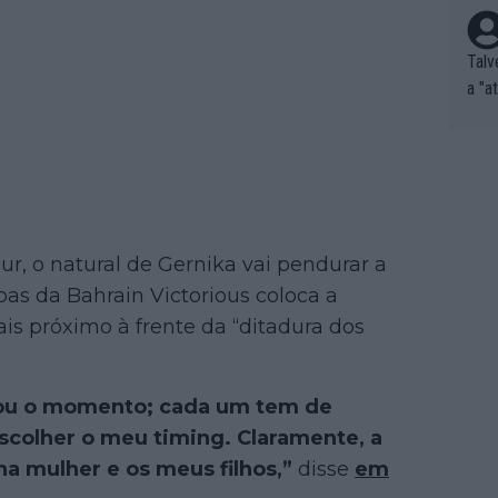
Talv
a "a
tros
ixam
rrid
e nã
ar p
e Po
r, o natural de Gernika vai pendurar a
corr
as da Bahrain Victorious coloca a
orri
s próximo à frente da “ditadura dos
sões
ente
xemp
gou o momento; cada um tem de
nar,
que l
escolher o meu timing. Claramente, a
ha mulher e os meus filhos,”
disse
em