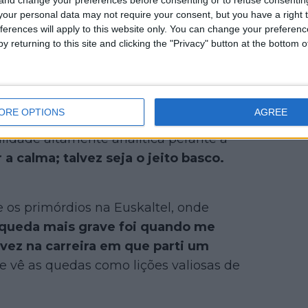
our personal data may not require your consent, but you have a right t
ferences will apply to this website only. You can change your preferen
y returning to this site and clicking the "Privacy" button at the bottom
ORE OPTIONS
AGREE
os momentos mais duros de uma
idade altamente analítica perante a
 calma; talvez seja o jeito basco.
 os primórdios na Euskaltel, onde
queda mais grave foi quando me
a vez na carreira em que parti um
e vê as quedas como lições valiosas de