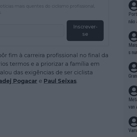
tícias mais quentes do ciclismo profissional,
.
Port
não 
Inscrever-
e nã
se
ente
to é
Mais
da!
s nu
ôr fim à carreira profissional no final da
ios termos e a priorizar a família em
lou das exigências de ser ciclista
Gran
adej Pogacar
e
Paul Seixas
.
Meta
van 
Vamo