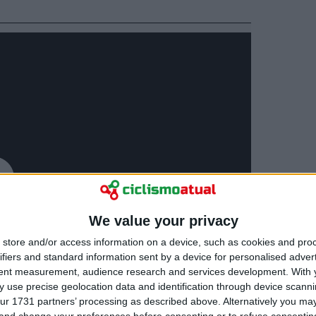
We value your privacy
store and/or access information on a device, such as cookies and pro
ifiers and standard information sent by a device for personalised adver
tent measurement, audience research and services development.
With 
 use precise geolocation data and identification through device scanni
ur 1731 partners’ processing as described above. Alternatively you m
 and change your preferences before consenting or to refuse consentin