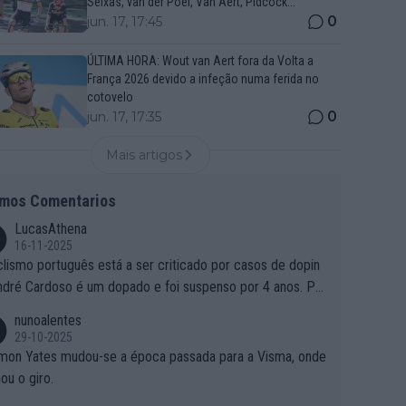
Seixas, van der Poel, Van Aert, Pidcock...
0
jun. 17, 17:45
ÚLTIMA HORA: Wout van Aert fora da Volta a
França 2026 devido a infeção numa ferida no
cotovelo
0
jun. 17, 17:35
Mais artigos
imos Comentarios
LucasAthena
16-11-2025
clismo português está a ser criticado por casos de dopin
ndré Cardoso é um dopado e foi suspenso por 4 anos. Po
e é que um patrocinador permite a contratação de um do
nunoalentes
o?
29-10-2025
mon Yates mudou-se a época passada para a Visma, onde
ou o giro.