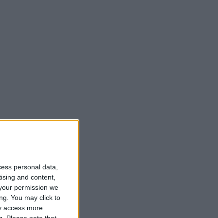
cess personal data,
tising and content,
your permission we
ng. You may click to
ay access more
g.
Please note that