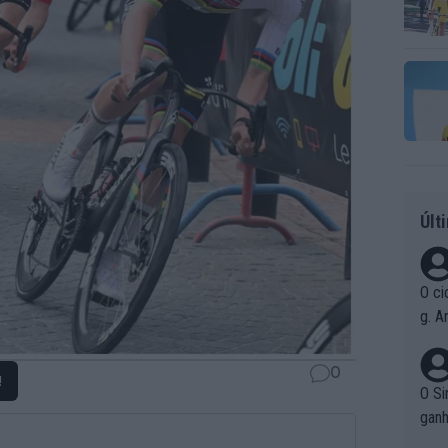
Últ
O ci
g. A
r qu
pad
0
!
O Si
ganh