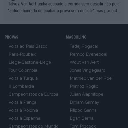
Talvez Van Aert tenha acabado a corrida sem desistir não pela
"atitude honrada de acabar a prova sem desistir" mas por outr
os possíveis motivos (só ele sabe o real motivo, mas não deix
am de ser hipóteses com lógica): 1) A decisão de levar a corri
da até ao fim pode ter sido a decisão de "já que estou aqui e n
PROVAS
MASCULINO
ão vou poder lutar por uma boa classificação, vou aproveitar p
ara treinar"... Lembra-me o que Nelson Piquet fez no GP de P
Volta ao País Basco
Tadej Pogacar
ortugal de 1985... sem hipóteses de lutar pelos pontos na corri
Paris-Roubaix
Remco Evenepoel
da devido a problemas com o carro, passou o resto da corrida
Liège-Bastone-Liège
Wout van Aert
a experimentar soluções no carro, como se faz nas sessões d
Tour Colombia
Jonas Vingegaard
e treino privadas... aproveitando para testá-las em ambiente re
Volta a Turquia
Mathieu van der Poel
al de corrida. 2) Se algum patrocinador (Red Bull, por exempl
o) lhe pagar em função do número de etapas que terminar, por
II Lombardia
Primoz Roglic
exemplo, será um bom motivo para terminar, seja em que luga
Campeonatos da Europa
Julian Alaphilippe
r for...
Volta à França
Biniam Girmay
Volta à Polónia
Filippo Ganna
Volta à Espanha
Egan Bernal
Campeonatos do Mundo
Tom Pidcock