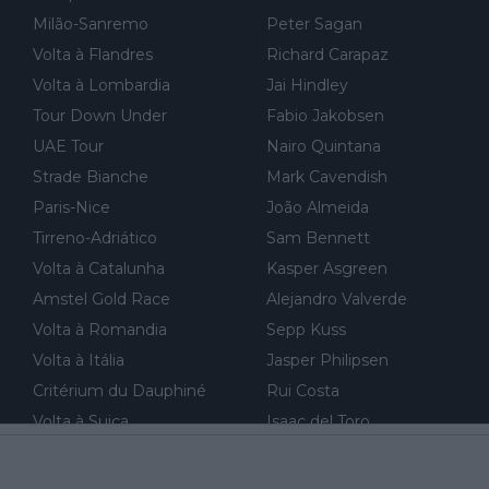
Milão-Sanremo
Peter Sagan
Volta à Flandres
Richard Carapaz
Volta à Lombardia
Jai Hindley
Tour Down Under
Fabio Jakobsen
UAE Tour
Nairo Quintana
Strade Bianche
Mark Cavendish
Paris-Nice
João Almeida
Tirreno-Adriático
Sam Bennett
Volta à Catalunha
Kasper Asgreen
Amstel Gold Race
Alejandro Valverde
Volta à Romandia
Sepp Kuss
Volta à Itália
Jasper Philipsen
Critérium du Dauphiné
Rui Costa
Volta à Suiça
Isaac del Toro
Volta a Portugal
António Morgado