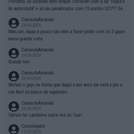
Portanto, os ciclistas nem sequer correram com a tal "roupa n
ão autorizada" e já são penalizados com 15 pontos UCI?!? Se
não autorizam a roupa e querem aplicar uma multa, ainda se en
CamisolaAmarela
tende... Mas penalizar os atletas retirando-lhes pontos??? Isto
24-04-2024
é roubar na secretaria o que os atletas conquistam na estrada!
Mais um, daqui a pouco são eles a fazer pódio com os 3 gajos
numa grande volta
CamisolaAmarela
24-04-2024
Grande Ivo!
CamisolaAmarela
23-04-2024
Metam o gajo na Visma que daqui a uns anos ele está a pôr o
van Aert no banco de suplentes
CamisolaAmarela
23-04-2024
Vamos ter Landismo outra vez no Tour!
Cicloviajador
13-02-2024