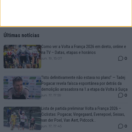
PUBLICAR
Últimas notícias
Como ver a Volta a França 2026 em direto, online e
na TV – Datas, etapas e horários
0
jun. 19, 15:07
“Isto definitivamente não estava no plano” — Tadej
Pogacar revela faísca espontânea por detrás da
demolição arrasadora na 1.a etapa da Volta à Suiça
0
jun. 17, 17:59
Lista de partida preliminar Volta a França 2026 –
Ciclistas: Pogacar, Vingegaard, Evenepoel, Seixas,
van der Poel, Van Aert, Pidcock...
0
jun. 17, 17:45