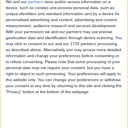
We and our
partners
store and/or access information on a
device, such as cookies and process personal data, such as
unique identifiers and standard information sent by a device for
personalised advertising and content, advertising and content
Classificação Geral após a 21ª
measurement, audience research and services development.
With your permission we and our partners may use precise
etapa
geolocation data and identification through device scanning. You
may click to consent to our and our 1733 partners’ processing
as described above. Alternatively you may access more detailed
Leia também
information and change your preferences before consenting or
to refuse consenting.
Please note that some processing of your
personal data may not require your consent, but you have a
Resultados 21a etapa da Volta a
right to object to such processing. Your preferences will apply to
Itália 2026 - Jonathan Milan salva
this website only. You can change your preferences or withdraw
o seu Giro; Afonso Eulálio e
your consent at any time by returning to this site and clicking the
Vingegaard coroados em Roma
"Privacy" button at the bottom of the webpage.
Jonas Vingegaard termina a Volta a Itália de 2026
como vencedor da classificação geral, garantindo a
maglia rosa com uma vantagem de 5:22 após uma
exibição dominante ao longo de três semanas pela