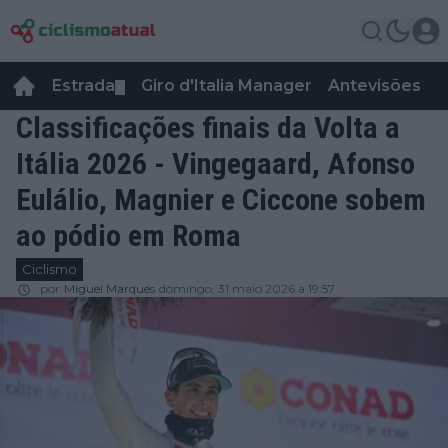
Estrada
Giro d'Italia Manager
Antevisões
R
▼
Classificações finais da Volta a
Itália 2026 - Vingegaard, Afonso
Eulálio, Magnier e Ciccone sobem
ao pódio em Roma
Ciclismo
por
Miguel Marques
domingo, 31 maio 2026 a 19:57