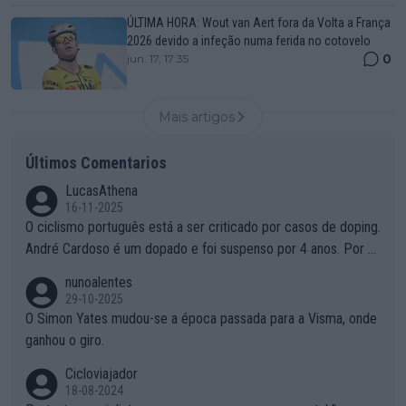
ÚLTIMA HORA: Wout van Aert fora da Volta a França
2026 devido a infeção numa ferida no cotovelo
0
jun. 17, 17:35
Mais artigos
Últimos Comentarios
LucasAthena
16-11-2025
O ciclismo português está a ser criticado por casos de doping.
André Cardoso é um dopado e foi suspenso por 4 anos. Por q
ue é que um patrocinador permite a contratação de um dopad
nunoalentes
o?
29-10-2025
O Simon Yates mudou-se a época passada para a Visma, onde
ganhou o giro.
Cicloviajador
18-08-2024