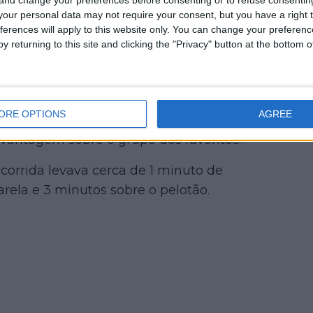
our personal data may not require your consent, but you have a right t
 corrida não baixava e o grupo dos
ferences will apply to this website only. You can change your preferen
y returning to this site and clicking the "Privacy" button at the bottom
mente a vantagem para 3:40m sobre o
l no grupo principal.
aquim Silva da Efapel, João Medeiros
ORE OPTIONS
AGREE
vid Dominguez da Aviludo atacaram a
antagem sobre o grupo dos favoritos.
corrida levava cerca de 1 minuto de
ela e 3 minutos sobre o pelotão.