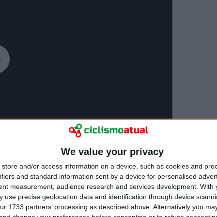
We value your privacy
store and/or access information on a device, such as cookies and pro
ifiers and standard information sent by a device for personalised adver
tent measurement, audience research and services development.
With 
 use precise geolocation data and identification through device scanni
ur 1733 partners’ processing as described above. Alternatively you m
 and change your preferences before consenting or to refuse consentin