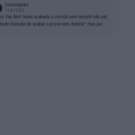
Cicloviajador
13-02-2024
ez Van Aert tenha acabado a corrida sem desistir não pel
titude honrada de acabar a prova sem desistir" mas por ou
 possíveis motivos (só ele sabe o real motivo, mas não de
 de ser hipóteses com lógica): 1) A decisão de levar a co
a até ao fim pode ter sido a decisão de "já que estou aqui
o vou poder lutar por uma boa classificação, vou aproveit
ara treinar"... Lembra-me o que Nelson Piquet fez no GP d
rtugal de 1985... sem hipóteses de lutar pelos pontos na
ida devido a problemas com o carro, passou o resto da c
da a experimentar soluções no carro, como se faz nas ses
 de treino privadas... aproveitando para testá-las em ambi
 real de corrida. 2) Se algum patrocinador (Red Bull, por e
lo) lhe pagar em função do número de etapas que termi
 por exemplo, será um bom motivo para terminar, seja em
ugar for...