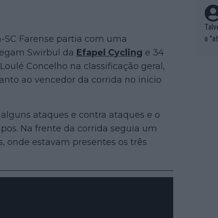
Talv
ra-SC Farense partia com uma
a "a
tros
eegam Swirbul da
Efapel Cycling
e 34
ixam
oulé Concelho na classificação geral,
rrid
nto ao vencedor da corrida no inicio
e nã
ar p
e Po
alguns ataques e contra ataques e o
corr
upos. Na frente da corrida seguia um
orri
s, onde estavam presentes os três
sões
ente
xemp
nar,
que l