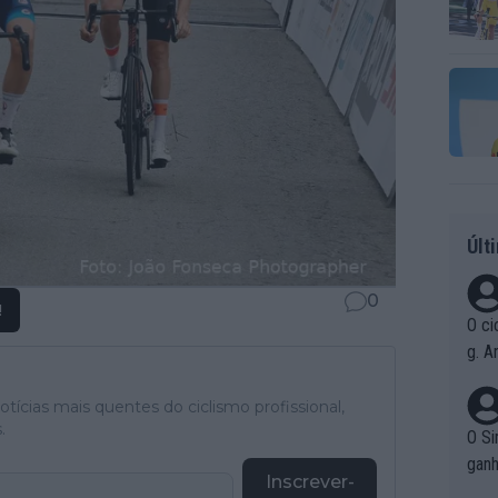
Últ
0
!
O ci
g. A
r qu
pad
tícias mais quentes do ciclismo profissional,
.
O Si
ganh
Inscrever-