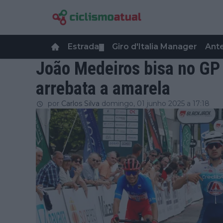
Estrada
Giro d'Italia Manager
Ant
▼
João Medeiros bisa no GP
arrebata a amarela
por
Carlos Silva
domingo, 01 junho 2025 a 17:18