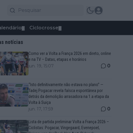
alendário
Ciclocrosse
▼
▼
as notícias
Como ver a Volta a França 2026 em direto, online
e na TV – Datas, etapas e horários
0
jun. 19, 15:07
“Isto definitivamente não estava no plano” —
Tadej Pogacar revela faísca espontânea por
detrás da demolição arrasadora na 1.a etapa da
Volta à Suiça
0
jun. 17, 17:59
Lista de partida preliminar Volta a França 2026 –
Ciclistas: Pogacar, Vingegaard, Evenepoel,