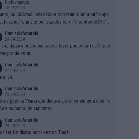
Cicloviajador
18-08-2024
anto, os ciclistas nem sequer correram com a tal "roupa
autorizada" e já são penalizados com 15 pontos UCI?!? S
o autorizam a roupa e querem aplicar uma multa, ainda se
CamisolaAmarela
nde... Mas penalizar os atletas retirando-lhes pontos??? Is
24-04-2024
 roubar na secretaria o que os atletas conquistam na estra
 um, daqui a pouco são eles a fazer pódio com os 3 gajo
ma grande volta
CamisolaAmarela
24-04-2024
de Ivo!
CamisolaAmarela
23-04-2024
m o gajo na Visma que daqui a uns anos ele está a pôr o
Aert no banco de suplentes
CamisolaAmarela
23-04-2024
s ter Landismo outra vez no Tour!