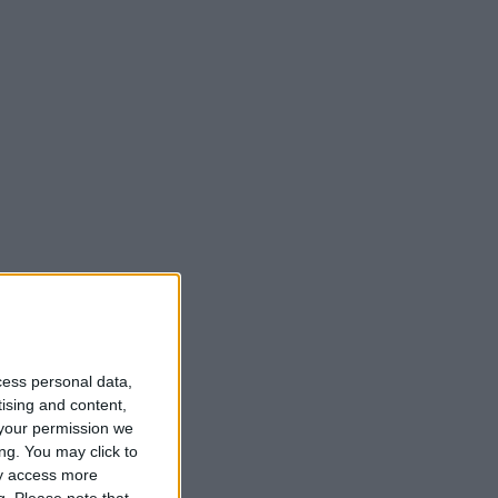
cess personal data,
tising and content,
your permission we
ng. You may click to
ay access more
g.
Please note that