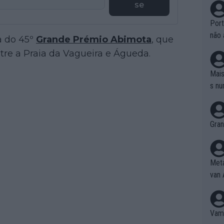
se
Port
não 
pa do 45º
Grande Prémio Abimota
, que
e nã
tre a Praia da Vagueira e Águeda.
ente
to é
Mais
da!
s nu
Gran
Meta
van 
Vamo