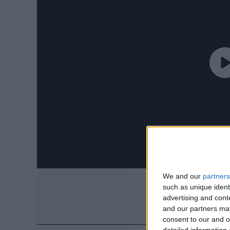
We and our
partners
such as unique ident
advertising and con
and our partners may
consent to our and o
detailed information