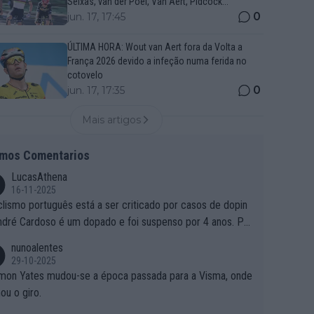
Seixas, van der Poel, Van Aert, Pidcock...
0
jun. 17, 17:45
ÚLTIMA HORA: Wout van Aert fora da Volta a
França 2026 devido a infeção numa ferida no
cotovelo
0
jun. 17, 17:35
Mais artigos
imos Comentarios
LucasAthena
16-11-2025
clismo português está a ser criticado por casos de dopin
ndré Cardoso é um dopado e foi suspenso por 4 anos. Po
e é que um patrocinador permite a contratação de um do
nunoalentes
o?
29-10-2025
mon Yates mudou-se a época passada para a Visma, onde
ou o giro.