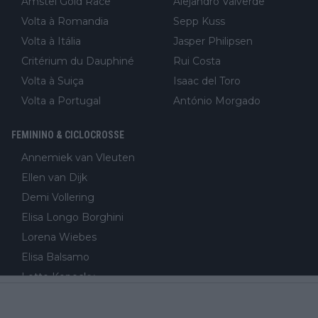
Amstel Gold Race
Alejandro Valverde
Volta à Romandia
Sepp Kuss
Volta à Itália
Jasper Philipsen
Critérium du Dauphiné
Rui Costa
Volta à Suiça
Isaac del Toro
Volta a Portugal
António Morgado
FEMININO & CICLOCROSSE
Annemiek van Vleuten
Ellen van Dijk
Demi Vollering
Elisa Longo Borghini
Lorena Wiebes
Elisa Balsamo
Lotte Kopecky
Cecilie Uttrup Ludwig
Silvia Persico