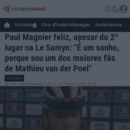
Estrada
Giro d'Italia Manager
Antevisões
R
▼
Paul Magnier feliz, apesar do 2º
lugar na Le Samyn: "É um sonho,
porque sou um dos maiores fãs
de Mathieu van der Poel"
Ciclismo
por
Carlos Silva
terça-feira, 04 março 2025 a 16:48