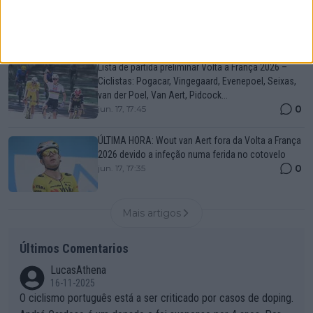
Pogacar revela faísca espontânea por detrás da
demolição arrasadora na 1.a etapa da Volta à Suiça
0
jun. 17, 17:59
Lista de partida preliminar Volta a França 2026 –
Ciclistas: Pogacar, Vingegaard, Evenepoel, Seixas,
van der Poel, Van Aert, Pidcock...
0
jun. 17, 17:45
ÚLTIMA HORA: Wout van Aert fora da Volta a França
2026 devido a infeção numa ferida no cotovelo
0
jun. 17, 17:35
Mais artigos
Últimos Comentarios
LucasAthena
16-11-2025
O ciclismo português está a ser criticado por casos de doping.