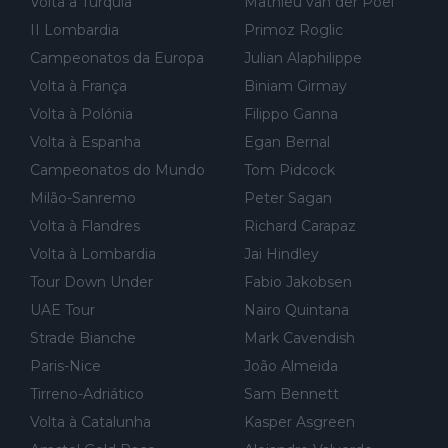
Volta a Turquia
Mathieu van der Poel
al de corrida. 2) Se algum patrocinador (Red Bull, por exempl
o) lhe pagar em função do número de etapas que terminar, por
II Lombardia
Primoz Roglic
exemplo, será um bom motivo para terminar, seja em que luga
Campeonatos da Europa
Julian Alaphilippe
r for...
Volta à França
Biniam Girmay
Volta à Polónia
Filippo Ganna
Volta à Espanha
Egan Bernal
Campeonatos do Mundo
Tom Pidcock
Milão-Sanremo
Peter Sagan
Volta à Flandres
Richard Carapaz
Volta à Lombardia
Jai Hindley
Tour Down Under
Fabio Jakobsen
UAE Tour
Nairo Quintana
Strade Bianche
Mark Cavendish
Paris-Nice
João Almeida
Tirreno-Adriático
Sam Bennett
Volta à Catalunha
Kasper Asgreen