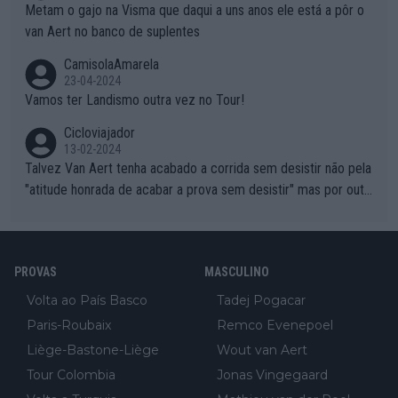
Metam o gajo na Visma que daqui a uns anos ele está a pôr o
van Aert no banco de suplentes
CamisolaAmarela
23-04-2024
Vamos ter Landismo outra vez no Tour!
Cicloviajador
13-02-2024
Talvez Van Aert tenha acabado a corrida sem desistir não pela
"atitude honrada de acabar a prova sem desistir" mas por outr
os possíveis motivos (só ele sabe o real motivo, mas não deix
am de ser hipóteses com lógica): 1) A decisão de levar a corri
da até ao fim pode ter sido a decisão de "já que estou aqui e n
PROVAS
MASCULINO
ão vou poder lutar por uma boa classificação, vou aproveitar p
ara treinar"... Lembra-me o que Nelson Piquet fez no GP de P
Volta ao País Basco
Tadej Pogacar
ortugal de 1985... sem hipóteses de lutar pelos pontos na corri
Paris-Roubaix
Remco Evenepoel
da devido a problemas com o carro, passou o resto da corrida
Liège-Bastone-Liège
Wout van Aert
a experimentar soluções no carro, como se faz nas sessões d
Tour Colombia
Jonas Vingegaard
e treino privadas... aproveitando para testá-las em ambiente re