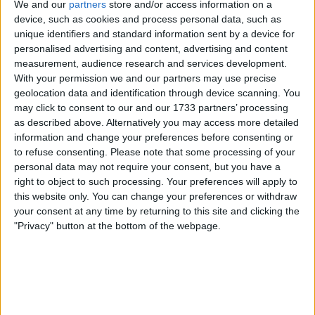
We and our
partners
store and/or access information on a
device, such as cookies and process personal data, such as
unique identifiers and standard information sent by a device for
personalised advertising and content, advertising and content
measurement, audience research and services development.
With your permission we and our partners may use precise
geolocation data and identification through device scanning. You
"No sábado fiquei um pouco desiludido (2º
may click to consent to our and our 1733 partners’ processing
classificado na Omloop Het Nieuwsblad), porque
as described above. Alternatively you may access more detailed
podia ter ganho. Mas agora estou feliz", continua
information and change your preferences before consenting or
Magnier, que tem sido apontado pela sua equipa
to refuse consenting.
Please note that some processing of your
personal data may not require your consent, but you have a
como "o novo Tom Boonen". "O Mathieu veio com
right to object to such processing. Your preferences will apply to
uma aceleração. Já tinha sido uma luta enorme para
this website only. You can change your preferences or withdraw
estar na roda dele. No final, ele conseguiu acelerar
your consent at any time by returning to this site and clicking the
com uma força que nós já não tínhamos".
"Privacy" button at the bottom of the webpage.
Paul Magnier tem agora 3 segundos lugares, depois
de ter perdido para António Morgado na Clássica da
Figueira, para Søren Warenskjold na Omloop Het
Nieuwsblad no sábado e agora para MvdP na Le
samyn. Três vezes a bater no poste... este míudo tem