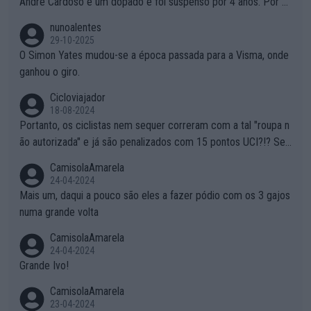
André Cardoso é um dopado e foi suspenso por 4 anos. Por q
ue é que um patrocinador permite a contratação de um dopad
nunoalentes
o?
29-10-2025
O Simon Yates mudou-se a época passada para a Visma, onde
ganhou o giro.
Cicloviajador
18-08-2024
Portanto, os ciclistas nem sequer correram com a tal "roupa n
ão autorizada" e já são penalizados com 15 pontos UCI?!? Se
não autorizam a roupa e querem aplicar uma multa, ainda se en
CamisolaAmarela
tende... Mas penalizar os atletas retirando-lhes pontos??? Isto
24-04-2024
é roubar na secretaria o que os atletas conquistam na estrada!
Mais um, daqui a pouco são eles a fazer pódio com os 3 gajos
numa grande volta
CamisolaAmarela
24-04-2024
Grande Ivo!
CamisolaAmarela
23-04-2024