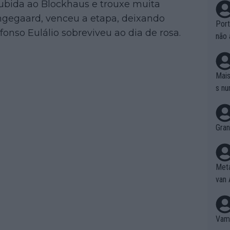
ubida ao Blockhaus e trouxe muita
Vingegaard, venceu a etapa, deixando
Port
fonso Eulálio sobreviveu ao dia de rosa.
não 
e nã
ente
to é
Mais
da!
s nu
Gran
Meta
van 
Vamo