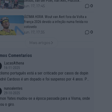
Seixas, van der Poel, Van Aert, Pidcock...
0
jun. 17, 17:45
ÚLTIMA HORA: Wout van Aert fora da Volta a
França 2026 devido a infeção numa ferida no
cotovelo
0
jun. 17, 17:35
Mais artigos
imos Comentarios
LucasAthena
16-11-2025
clismo português está a ser criticado por casos de dopin
ndré Cardoso é um dopado e foi suspenso por 4 anos. Po
e é que um patrocinador permite a contratação de um do
nunoalentes
o?
29-10-2025
mon Yates mudou-se a época passada para a Visma, onde
ou o giro.