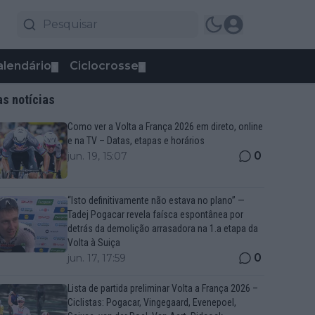
alendário
Ciclocrosse
▼
▼
as notícias
Como ver a Volta a França 2026 em direto, online
e na TV – Datas, etapas e horários
0
jun. 19, 15:07
“Isto definitivamente não estava no plano” —
Tadej Pogacar revela faísca espontânea por
detrás da demolição arrasadora na 1.a etapa da
Volta à Suiça
0
jun. 17, 17:59
Lista de partida preliminar Volta a França 2026 –
Ciclistas: Pogacar, Vingegaard, Evenepoel,