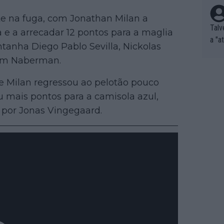
e na fuga, com Jonathan Milan a
Talv
 e a arrecadar 12 pontos para a maglia
a "a
ntanha Diego Pablo Sevilla, Nickolas
tros
Tim Naberman.
ixam
rrid
 Milan regressou ao pelotão pouco
e nã
u mais pontos para a camisola azul,
ar p
 por Jonas Vingegaard.
e Po
corr
orri
sões
ente
xemp
nar,
que l