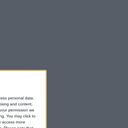
cess personal data,
tising and content,
your permission we
ng. You may click to
ay access more
g.
Please note that