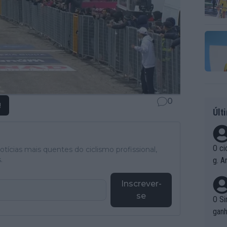
0
!
Últ
O ci
tícias mais quentes do ciclismo profissional,
.
g. A
r qu
Inscrever-
pad
se
O Si
ganh