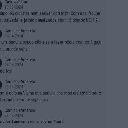
Cicloviajador
18-08-2024
anto, os ciclistas nem sequer correram com a tal "roupa
autorizada" e já são penalizados com 15 pontos UCI?!? S
o autorizam a roupa e querem aplicar uma multa, ainda se
CamisolaAmarela
nde... Mas penalizar os atletas retirando-lhes pontos??? Is
24-04-2024
 roubar na secretaria o que os atletas conquistam na estra
 um, daqui a pouco são eles a fazer pódio com os 3 gajo
ma grande volta
CamisolaAmarela
24-04-2024
de Ivo!
CamisolaAmarela
23-04-2024
m o gajo na Visma que daqui a uns anos ele está a pôr o
Aert no banco de suplentes
CamisolaAmarela
23-04-2024
s ter Landismo outra vez no Tour!