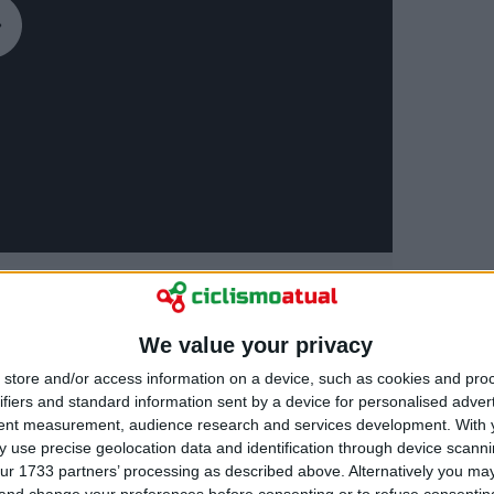
We value your privacy
store and/or access information on a device, such as cookies and pro
ifiers and standard information sent by a device for personalised adver
tent measurement, audience research and services development.
With 
grande parte do dia, mas começou a
 use precise geolocation data and identification through device scanni
se aproximavam da ascensão final de 13
ur 1733 partners’ processing as described above. Alternatively you m
 and change your preferences before consenting or to refuse consentin