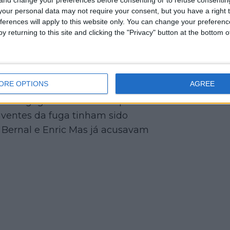
 assumiu então o controlo da corrida, a
our personal data may not require your consent, but you have a right t
ferences will apply to this website only. You can change your preferen
y returning to this site and clicking the "Privacy" button at the bottom
 Blockhaus
ide Piganzoli
e Sepp Kuss a
ORE OPTIONS
AGREE
dinamarquês. O grupo ficou reduzido a
de Vingegaard atacar a 7 quilómetros
iventes da fuga tinham sido
Bernal e Enric Mas já acusavam