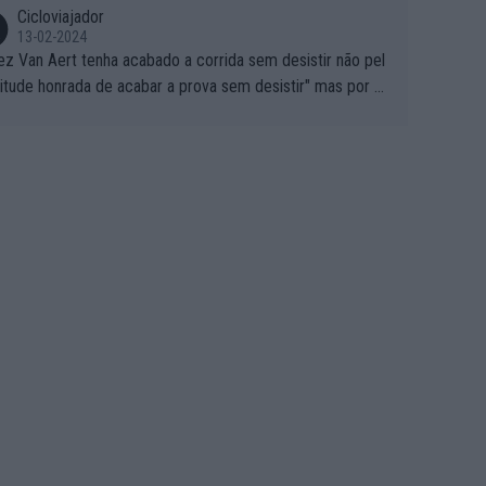
Cicloviajador
13-02-2024
ez Van Aert tenha acabado a corrida sem desistir não pel
titude honrada de acabar a prova sem desistir" mas por ou
 possíveis motivos (só ele sabe o real motivo, mas não de
 de ser hipóteses com lógica): 1) A decisão de levar a co
a até ao fim pode ter sido a decisão de "já que estou aqui
o vou poder lutar por uma boa classificação, vou aproveit
ara treinar"... Lembra-me o que Nelson Piquet fez no GP d
rtugal de 1985... sem hipóteses de lutar pelos pontos na
ida devido a problemas com o carro, passou o resto da c
da a experimentar soluções no carro, como se faz nas ses
 de treino privadas... aproveitando para testá-las em ambi
 real de corrida. 2) Se algum patrocinador (Red Bull, por e
lo) lhe pagar em função do número de etapas que termi
 por exemplo, será um bom motivo para terminar, seja em
ugar for...