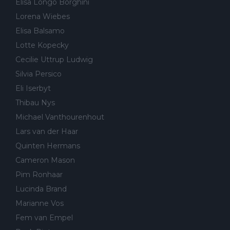
Elisa Longo Borghini
Lorena Wiebes
Elisa Balsamo
Lotte Kopecky
Cecilie Uttrup Ludwig
Silvia Persico
Eli Iserbyt
Thibau Nys
Michael Vanthourenhout
Lars van der Haar
Quinten Hermans
Cameron Mason
Pim Ronhaar
Lucinda Brand
Marianne Vos
Fem van Empel