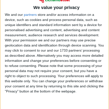
Ciclismo
We value your privacy
Mercado: Após a mudança de marca, a Israel -
Premier Tech renova com várias peças chave!
We and our
partners
store and/or access information on a
10 outubro 2025
device, such as cookies and process personal data, such as
unique identifiers and standard information sent by a device for
personalised advertising and content, advertising and content
measurement, audience research and services development.
With your permission we and our partners may use precise
geolocation data and identification through device scanning. You
may click to consent to our and our 1733 partners’ processing
as described above. Alternatively you may access more detailed
information and change your preferences before consenting or
to refuse consenting.
Please note that some processing of your
personal data may not require your consent, but you have a
right to object to such processing. Your preferences will apply to
this website only. You can change your preferences or withdraw
your consent at any time by returning to this site and clicking the
"Privacy" button at the bottom of the webpage.
Ciclismo
Antevisão - GP Jean-Pierre Monsere 2025:
Clássica do calendário belga para afinar motores