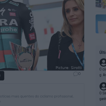
Últ
O ci
0
g. A
!
r qu
pad
O Si
tícias mais quentes do ciclismo profissional,
ganh
.