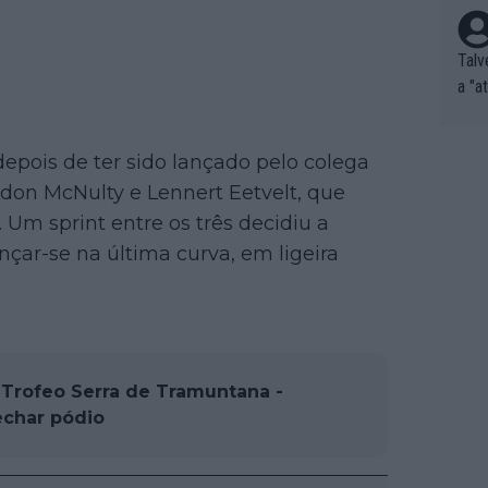
Talv
a "a
tros
ixam
epois de ter sido lançado pelo colega
rrid
ndon McNulty e Lennert Eetvelt, que
e nã
ar p
Um sprint entre os três decidiu a
e Po
ançar-se na última curva, em ligeira
corr
orri
sões
ente
xemp
 Trofeo Serra de Tramuntana -
nar,
echar pódio
que l