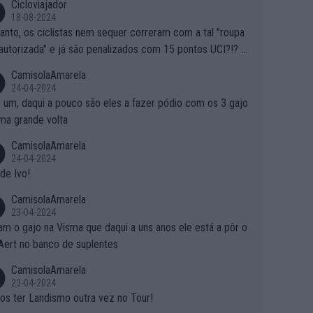
Cicloviajador
18-08-2024
anto, os ciclistas nem sequer correram com a tal "roupa
autorizada" e já são penalizados com 15 pontos UCI?!? S
o autorizam a roupa e querem aplicar uma multa, ainda se
CamisolaAmarela
nde... Mas penalizar os atletas retirando-lhes pontos??? Is
24-04-2024
 roubar na secretaria o que os atletas conquistam na estra
 um, daqui a pouco são eles a fazer pódio com os 3 gajo
ma grande volta
CamisolaAmarela
24-04-2024
de Ivo!
CamisolaAmarela
23-04-2024
m o gajo na Visma que daqui a uns anos ele está a pôr o
Aert no banco de suplentes
CamisolaAmarela
23-04-2024
s ter Landismo outra vez no Tour!