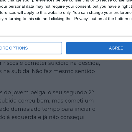
our personal data may not require your consent, but you have a right t
ferences will apply to this website only. You can change your preferen
y returning to this site and clicking the "Privacy" button at the bottom
ixam a corrida terminar numa descida?
o russo. No entanto, não foi apenas o
ORE OPTIONS
AGREE
rrida. "Não pedalámos nos últimos cinco
 riscos e cometer suicídio na descida,
 na subida. Não faz mesmo sentido
ás do jovem belga, o seu segundo 2º
a subida correu bem, mas cometi um
erado demasiado tempo para iniciar o
ado à esquerda e já não consegui