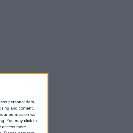
cess personal data,
tising and content,
your permission we
ng. You may click to
ay access more
g.
Please note that