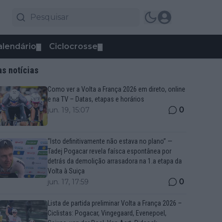
alendário
Ciclocrosse
▼
▼
as notícias
Como ver a Volta a França 2026 em direto, online
e na TV – Datas, etapas e horários
0
jun. 19, 15:07
“Isto definitivamente não estava no plano” —
Tadej Pogacar revela faísca espontânea por
detrás da demolição arrasadora na 1.a etapa da
Volta à Suiça
0
jun. 17, 17:59
Lista de partida preliminar Volta a França 2026 –
Ciclistas: Pogacar, Vingegaard, Evenepoel,