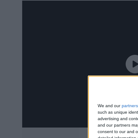
We and our
partners
such as unique ident
advertising and con
and our partners may
consent to our and o
detailed information