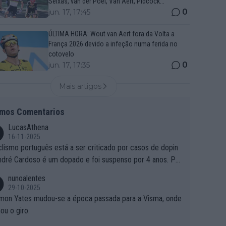
Seixas, van der Poel, Van Aert, Pidcock...
0
jun. 17, 17:45
ÚLTIMA HORA: Wout van Aert fora da Volta a
França 2026 devido a infeção numa ferida no
cotovelo
0
jun. 17, 17:35
Mais artigos
imos Comentarios
LucasAthena
16-11-2025
clismo português está a ser criticado por casos de dopin
ndré Cardoso é um dopado e foi suspenso por 4 anos. Po
e é que um patrocinador permite a contratação de um do
nunoalentes
o?
29-10-2025
mon Yates mudou-se a época passada para a Visma, onde
ou o giro.