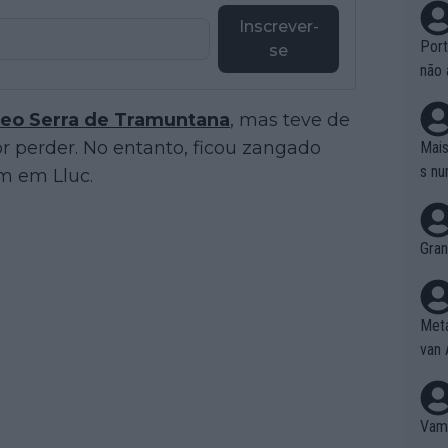
Inscrever-
Port
se
não 
e nã
feo Serra de Tramuntana
, mas teve de
ente
to é
or perder. No entanto, ficou zangado
Mais
da!
s nu
am em Lluc.
Gran
Meta
van 
Vamo