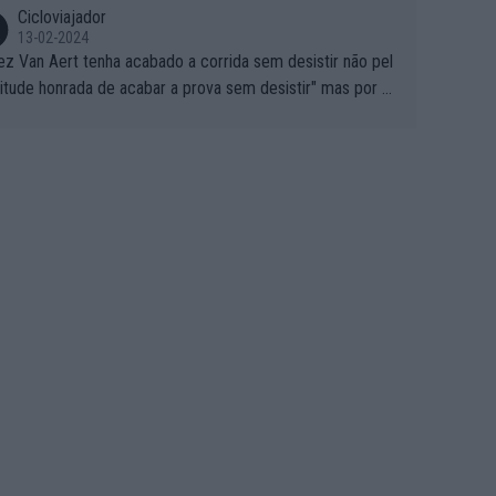
Cicloviajador
13-02-2024
ez Van Aert tenha acabado a corrida sem desistir não pel
titude honrada de acabar a prova sem desistir" mas por ou
 possíveis motivos (só ele sabe o real motivo, mas não de
 de ser hipóteses com lógica): 1) A decisão de levar a co
a até ao fim pode ter sido a decisão de "já que estou aqui
o vou poder lutar por uma boa classificação, vou aproveit
ara treinar"... Lembra-me o que Nelson Piquet fez no GP d
rtugal de 1985... sem hipóteses de lutar pelos pontos na
ida devido a problemas com o carro, passou o resto da c
da a experimentar soluções no carro, como se faz nas ses
 de treino privadas... aproveitando para testá-las em ambi
 real de corrida. 2) Se algum patrocinador (Red Bull, por e
lo) lhe pagar em função do número de etapas que termi
 por exemplo, será um bom motivo para terminar, seja em
ugar for...