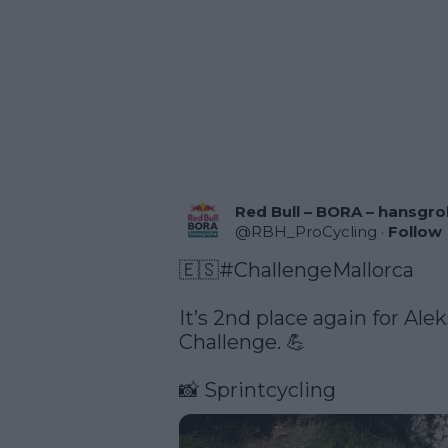
Red Bull – BORA – hansgr
@
RBH_ProCycling
·
Follow
🇪🇸
#ChallengeMallorca
It’s 2nd place again for Alek
Challenge. 💪

📸 Sprintcycling 