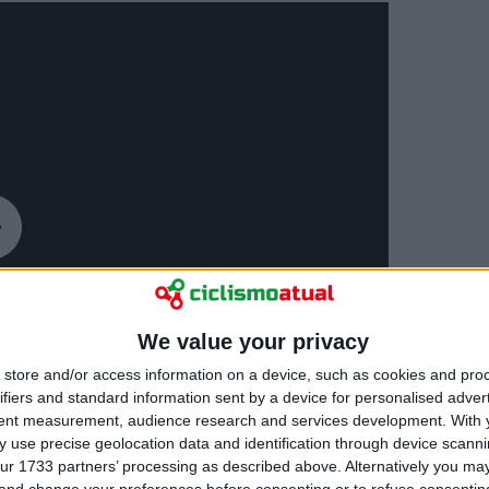
We value your privacy
store and/or access information on a device, such as cookies and pro
ifiers and standard information sent by a device for personalised adver
tent measurement, audience research and services development.
With 
 use precise geolocation data and identification through device scanni
ur 1733 partners’ processing as described above. Alternatively you m
 and change your preferences before consenting or to refuse consentin