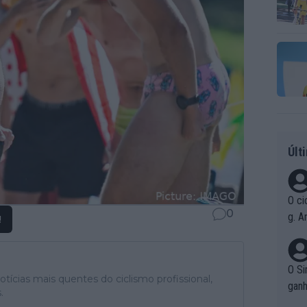
Últ
O ci
0
g. A
!
r qu
pad
O Si
tícias mais quentes do ciclismo profissional,
ganh
.