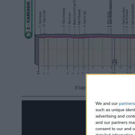
Etapa 10 (CRI): Viareggio
We and our
partners
such as unique ident
advertising and con
and our partners may
consent to our and o
detailed information