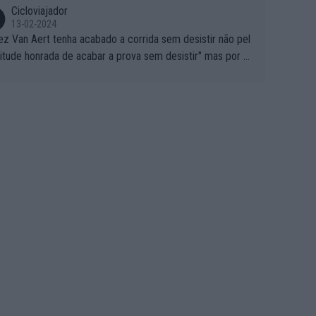
Cicloviajador
13-02-2024
ez Van Aert tenha acabado a corrida sem desistir não pel
titude honrada de acabar a prova sem desistir" mas por ou
 possíveis motivos (só ele sabe o real motivo, mas não de
 de ser hipóteses com lógica): 1) A decisão de levar a co
a até ao fim pode ter sido a decisão de "já que estou aqui
o vou poder lutar por uma boa classificação, vou aproveit
ara treinar"... Lembra-me o que Nelson Piquet fez no GP d
rtugal de 1985... sem hipóteses de lutar pelos pontos na
ida devido a problemas com o carro, passou o resto da c
da a experimentar soluções no carro, como se faz nas ses
 de treino privadas... aproveitando para testá-las em ambi
 real de corrida. 2) Se algum patrocinador (Red Bull, por e
lo) lhe pagar em função do número de etapas que termi
 por exemplo, será um bom motivo para terminar, seja em
ugar for...