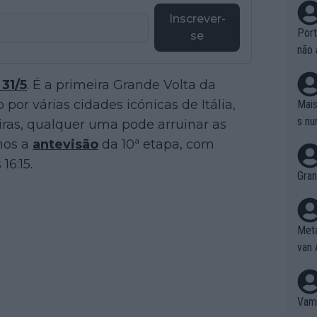
Inscrever-
Port
se
não 
e nã
 31/5
. É a primeira Grande Volta da
ente
to é
por várias cidades icónicas de Itália,
Mais
da!
s nu
eiras, qualquer uma pode arruinar as
mos a
antevisão
da 10ª etapa, com
16:15.
Gran
Meta
van 
Vamo