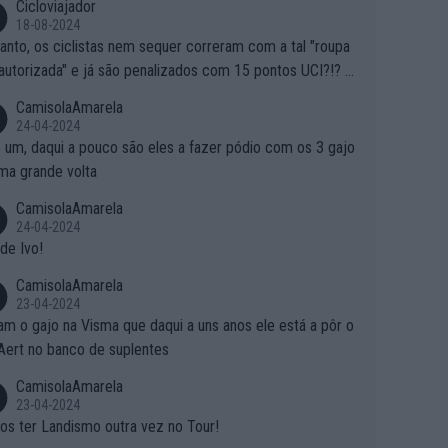
Cicloviajador
18-08-2024
anto, os ciclistas nem sequer correram com a tal "roupa
autorizada" e já são penalizados com 15 pontos UCI?!? S
o autorizam a roupa e querem aplicar uma multa, ainda se
CamisolaAmarela
nde... Mas penalizar os atletas retirando-lhes pontos??? Is
24-04-2024
 roubar na secretaria o que os atletas conquistam na estra
 um, daqui a pouco são eles a fazer pódio com os 3 gajo
ma grande volta
CamisolaAmarela
24-04-2024
de Ivo!
CamisolaAmarela
23-04-2024
m o gajo na Visma que daqui a uns anos ele está a pôr o
Aert no banco de suplentes
CamisolaAmarela
23-04-2024
s ter Landismo outra vez no Tour!