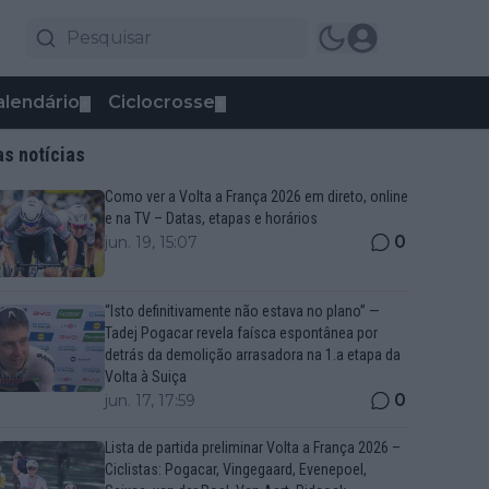
alendário
Ciclocrosse
▼
▼
as notícias
Como ver a Volta a França 2026 em direto, online
e na TV – Datas, etapas e horários
0
jun. 19, 15:07
“Isto definitivamente não estava no plano” —
Tadej Pogacar revela faísca espontânea por
detrás da demolição arrasadora na 1.a etapa da
Volta à Suiça
0
jun. 17, 17:59
Lista de partida preliminar Volta a França 2026 –
Ciclistas: Pogacar, Vingegaard, Evenepoel,