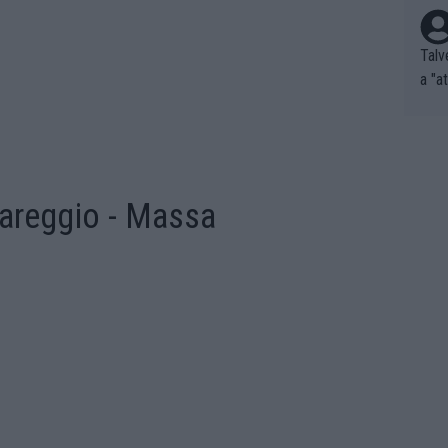
Talv
a "a
tros
ixam
rrid
e nã
ar p
Viareggio - Massa
e Po
corr
orri
sões
ente
xemp
nar,
que l