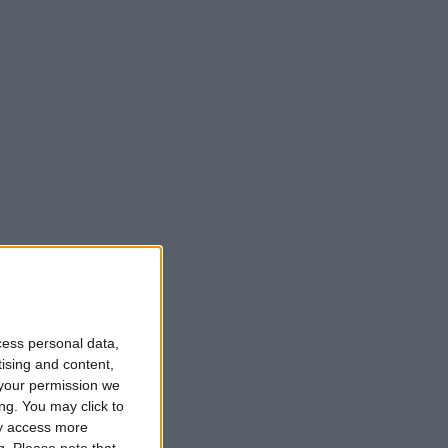
cess personal data,
tising and content,
your permission we
ng. You may click to
ay access more
g.
Please note that