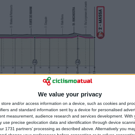
 - Massa, 42 quilómetros
We value your privacy
store and/or access information on a device, such as cookies and pro
ifiers and standard information sent by a device for personalised adver
tent measurement, audience research and services development.
With 
 use precise geolocation data and identification through device scanni
ur 1731 partners’ processing as described above. Alternatively you m
 and change your preferences before consenting or to refuse consentin