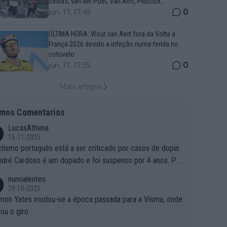
Seixas, van der Poel, Van Aert, Pidcock...
0
jun. 17, 17:45
ÚLTIMA HORA: Wout van Aert fora da Volta a
França 2026 devido a infeção numa ferida no
cotovelo
0
jun. 17, 17:35
Mais artigos
imos Comentarios
LucasAthena
16-11-2025
clismo português está a ser criticado por casos de dopin
ndré Cardoso é um dopado e foi suspenso por 4 anos. Po
e é que um patrocinador permite a contratação de um do
nunoalentes
o?
29-10-2025
mon Yates mudou-se a época passada para a Visma, onde
ou o giro.