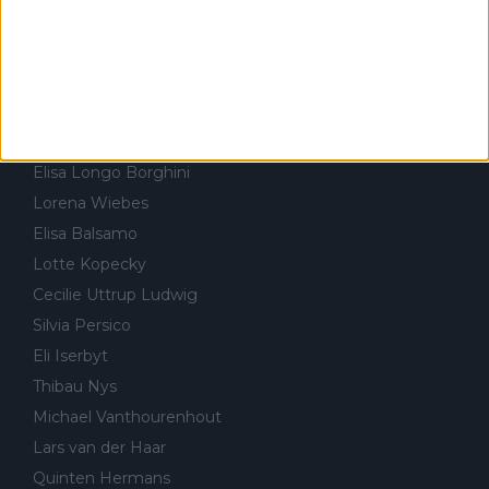
FEMININO & CICLOCROSSE
Annemiek van Vleuten
Ellen van Dijk
Demi Vollering
Elisa Longo Borghini
Lorena Wiebes
Elisa Balsamo
Lotte Kopecky
Cecilie Uttrup Ludwig
Silvia Persico
Eli Iserbyt
Thibau Nys
Michael Vanthourenhout
Lars van der Haar
Quinten Hermans