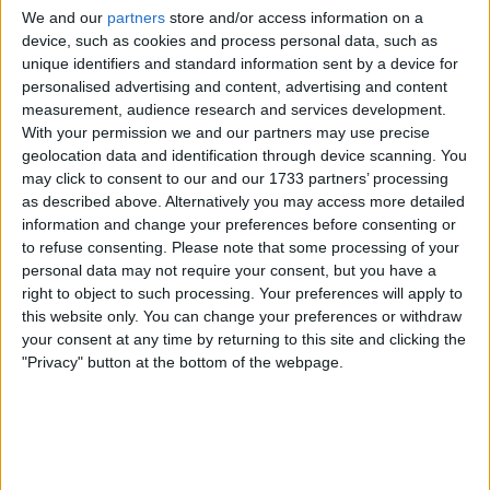
We and our
partners
store and/or access information on a
desempenho, garantindo reportagens
device, such as cookies and process personal data, such as
contextualizadas, precisas e verificadas para um
unique identifiers and standard information sent by a device for
público internacional. Além de escrever, Miguel
personalised advertising and content, advertising and content
gere os canais do Facebook e Twitter do
measurement, audience research and services development.
CiclismoAtual, mantendo atualizações em
With your permission we and our partners may use precise
tempo real para aumentar o tráfego do site,
geolocation data and identification through device scanning. You
may click to consent to our and our 1733 partners’ processing
expandir o alcance do público e aumentar a
as described above. Alternatively you may access more detailed
presença da plataforma nas redes sociais dentro
information and change your preferences before consenting or
da comunidade ciclística global.
to refuse consenting.
Please note that some processing of your
Miguel é licenciado em Ciência e Tecnologia
personal data may not require your consent, but you have a
Animal e está atualmente a concluir um
right to object to such processing. Your preferences will apply to
mestrado em Engenharia Zootécnica. A sua
this website only. You can change your preferences or withdraw
formação académica em metodologia científica
your consent at any time by returning to this site and clicking the
"Privacy" button at the bottom of the webpage.
e análise crítica influencia uma abordagem
estruturada e baseada em evidências ao
jornalismo desportivo, com forte ênfase na
verificação de fontes e precisão factual.
O seu envolvimento com o ciclismo começou