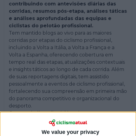
contribuindo com antevisões diárias das
corridas, resumos pós-etapa, análises táticas
e análises aprofundadas das equipas e
ciclistas do pelotão profissional.
Tem mantido blogs ao vivo para as maiores
corridas por etapas do ciclismo profissional,
incluindo a Volta a Itália, a Volta a França e a
Volta a Espanha, oferecendo cobertura em
tempo real das etapas, atualizações contextuais
e insights táticos ao longo de cada corrida. Além
de suas reportagens digitais, tem assistido
pessoalmente a eventos de ciclismo profissional,
fortalecendo sua compreensão em primeira mão
do panorama competitivo e organizacional do
desporto.
O seu trabalho editorial baseia-se no
acompanhamento contínuo dos dados oficiais
das corridas, comunicações das equipas,
We value your privacy
declarações dos ciclistas e tendências de