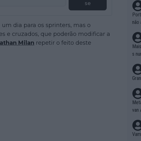
se
Port
não 
 um dia para os sprinters, mas o
e nã
es e cruzados, que poderão modificar a
ente
athan Milan
repetir o feito deste
to é
Mais
da!
s nu
Gran
Meta
van 
Vamo