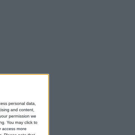
cess personal data,
tising and content,
your permission we
ng. You may click to
ay access more
g.
Please note that