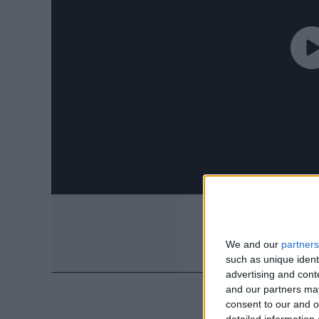
We and our
partners
such as unique ident
advertising and con
and our partners may
consent to our and o
detailed information