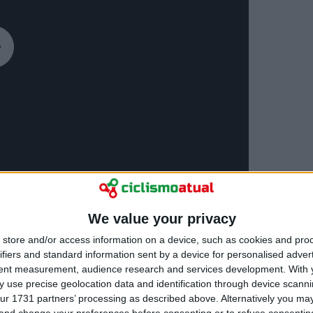
We value your privacy
store and/or access information on a device, such as cookies and pro
ifiers and standard information sent by a device for personalised adver
tent measurement, audience research and services development.
With 
 use precise geolocation data and identification through device scanni
ur 1731 partners’ processing as described above. Alternatively you m
 and change your preferences before consenting or to refuse consentin