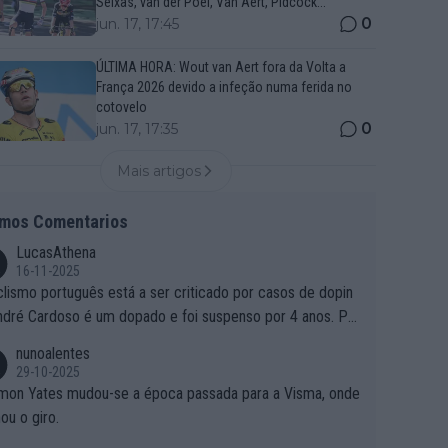
Seixas, van der Poel, Van Aert, Pidcock...
0
jun. 17, 17:45
ÚLTIMA HORA: Wout van Aert fora da Volta a
França 2026 devido a infeção numa ferida no
cotovelo
0
jun. 17, 17:35
Mais artigos
imos Comentarios
LucasAthena
16-11-2025
clismo português está a ser criticado por casos de dopin
ndré Cardoso é um dopado e foi suspenso por 4 anos. Po
e é que um patrocinador permite a contratação de um do
nunoalentes
o?
29-10-2025
mon Yates mudou-se a época passada para a Visma, onde
ou o giro.