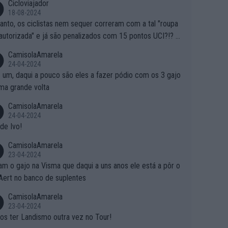
Cicloviajador
18-08-2024
anto, os ciclistas nem sequer correram com a tal "roupa
autorizada" e já são penalizados com 15 pontos UCI?!? S
o autorizam a roupa e querem aplicar uma multa, ainda se
CamisolaAmarela
nde... Mas penalizar os atletas retirando-lhes pontos??? Is
24-04-2024
 roubar na secretaria o que os atletas conquistam na estra
 um, daqui a pouco são eles a fazer pódio com os 3 gajo
ma grande volta
CamisolaAmarela
24-04-2024
de Ivo!
CamisolaAmarela
23-04-2024
m o gajo na Visma que daqui a uns anos ele está a pôr o
Aert no banco de suplentes
CamisolaAmarela
23-04-2024
s ter Landismo outra vez no Tour!