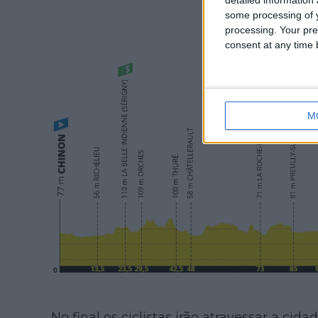
some processing of y
processing. Your pre
consent at any time b
M
No final os ciclistas irão atravessar a cid