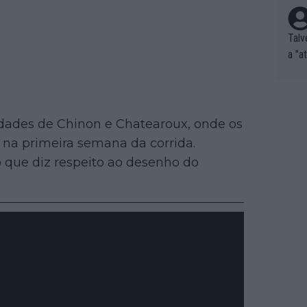
Talv
a "a
tros
ixam
rrid
e nã
idades de Chinon e Chatearoux, onde os
ar p
e na primeira semana da corrida.
e Po
 que diz respeito ao desenho do
corr
orri
sões
ente
xemp
nar,
que l