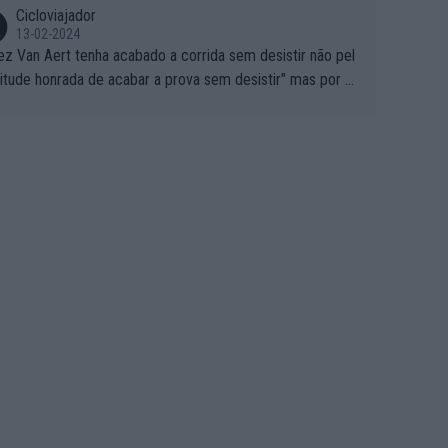
Cicloviajador
13-02-2024
ez Van Aert tenha acabado a corrida sem desistir não pel
titude honrada de acabar a prova sem desistir" mas por ou
 possíveis motivos (só ele sabe o real motivo, mas não de
 de ser hipóteses com lógica): 1) A decisão de levar a co
a até ao fim pode ter sido a decisão de "já que estou aqui
o vou poder lutar por uma boa classificação, vou aproveit
ara treinar"... Lembra-me o que Nelson Piquet fez no GP d
rtugal de 1985... sem hipóteses de lutar pelos pontos na
ida devido a problemas com o carro, passou o resto da c
da a experimentar soluções no carro, como se faz nas ses
 de treino privadas... aproveitando para testá-las em ambi
 real de corrida. 2) Se algum patrocinador (Red Bull, por e
lo) lhe pagar em função do número de etapas que termi
 por exemplo, será um bom motivo para terminar, seja em
ugar for...