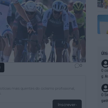
Últ
0
!
O ci
g. A
r qu
pad
tícias mais quentes do ciclismo profissional,
.
O Si
ganh
Inscrever-