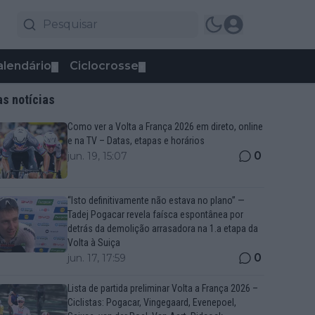
alendário
Ciclocrosse
▼
▼
as notícias
Como ver a Volta a França 2026 em direto, online
e na TV – Datas, etapas e horários
0
jun. 19, 15:07
“Isto definitivamente não estava no plano” —
Tadej Pogacar revela faísca espontânea por
detrás da demolição arrasadora na 1.a etapa da
Volta à Suiça
0
jun. 17, 17:59
Lista de partida preliminar Volta a França 2026 –
Ciclistas: Pogacar, Vingegaard, Evenepoel,