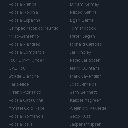
r for...
Volta à França
Biniam Girmay
Volta à Polónia
Filippo Ganna
Volta à Espanha
Egan Bernal
Campeonatos do Mundo
Tom Pidcock
Milão-Sanremo
Peter Sagan
Volta à Flandres
Richard Carapaz
Volta à Lombardia
Jai Hindley
Tour Down Under
Fabio Jakobsen
UAE Tour
Nairo Quintana
Strade Bianche
Mark Cavendish
Paris-Nice
João Almeida
Tirreno-Adriático
Sam Bennett
Volta à Catalunha
Kasper Asgreen
Amstel Gold Race
Alejandro Valverde
Volta à Romandia
Sepp Kuss
Volta à Itália
Jasper Philipsen