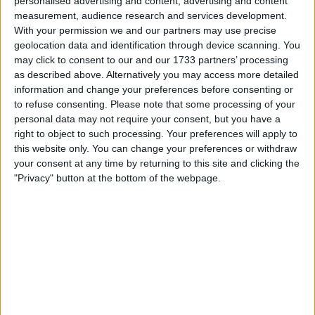
personalised advertising and content, advertising and content
A jornada começa com subida logo desde o
measurement, audience research and services development.
quilómetro zero, 7,8 quilómetros a 5,8%, o que deve
With your permission we and our partners may use precise
facilitar a formação de uma fuga combativa, com
geolocation data and identification through device scanning. You
may click to consent to our and our 1733 partners’ processing
muitos a quererem aproveitar o perfil acidentado.
as described above. Alternatively you may access more detailed
Será um dia sem terreno plano, com subidas e
information and change your preferences before consenting or
descidas constantes até à subida final, onde o grupo
to refuse consenting.
Please note that some processing of your
dos favoritos à geral não poderá esconder-se.
personal data may not require your consent, but you have a
right to object to such processing. Your preferences will apply to
this website only. You can change your preferences or withdraw
your consent at any time by returning to this site and clicking the
"Privacy" button at the bottom of the webpage.