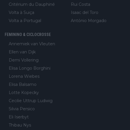
Critérium du Dauphiné
Rui Costa
Volta à Suiça
Isaac del Toro
Volta a Portugal
António Morgado
FEMININO & CICLOCROSSE
Annemiek van Vleuten
Ellen van Dijk
Demi Vollering
Elisa Longo Borghini
Lorena Wiebes
Elisa Balsamo
Lotte Kopecky
Cecilie Uttrup Ludwig
Silvia Persico
Eli Iserbyt
Thibau Nys