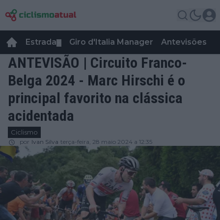
Estrada
Giro d'Italia Manager
Antevisões
R
▼
ANTEVISÃO | Circuito Franco-
Belga 2024 - Marc Hirschi é o
principal favorito na clássica
acidentada
Ciclismo
por
Ivan Silva
terça-feira, 28 maio 2024 a 12:35