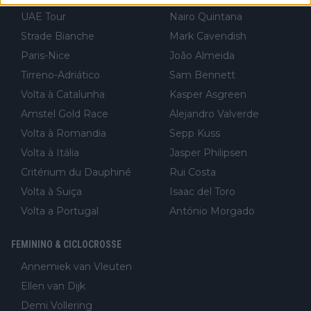
UAE Tour
Nairo Quintana
Strade Bianche
Mark Cavendish
Paris-Nice
João Almeida
Tirreno-Adriático
Sam Bennett
Volta à Catalunha
Kasper Asgreen
Amstel Gold Race
Alejandro Valverde
Volta à Romandia
Sepp Kuss
Volta à Itália
Jasper Philipsen
Critérium du Dauphiné
Rui Costa
Volta à Suiça
Isaac del Toro
Volta a Portugal
António Morgado
FEMININO & CICLOCROSSE
Annemiek van Vleuten
Ellen van Dijk
Demi Vollering