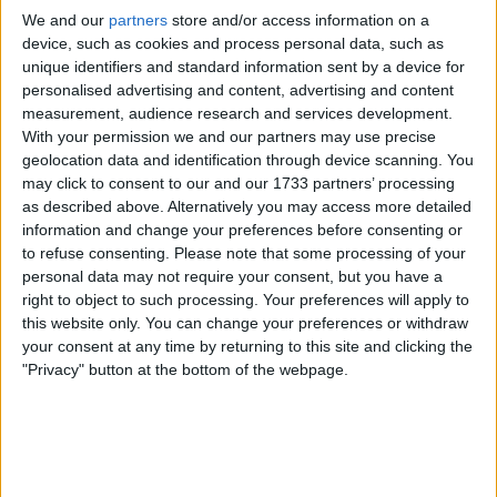
We and our
partners
store and/or access information on a
device, such as cookies and process personal data, such as
unique identifiers and standard information sent by a device for
personalised advertising and content, advertising and content
measurement, audience research and services development.
With your permission we and our partners may use precise
geolocation data and identification through device scanning. You
A corrida, com 191,5 quilómetros de extensão, é
may click to consent to our and our 1733 partners’ processing
adequada para os especialistas em clássicas e para os
as described above. Alternatively you may access more detailed
"puncheurs". Uma corrida com muitas subidas, mas
information and change your preferences before consenting or
todas elas pequenas. Após um início difícil, os ciclistas
to refuse consenting.
Please note that some processing of your
entram num circuito de cinco voltas com três
personal data may not require your consent, but you have a
right to object to such processing. Your preferences will apply to
subidas.
this website only. You can change your preferences or withdraw
1,7 quilómetros a 3,7%, 1 km a 7,9% e, finalmente, no
your consent at any time by returning to this site and clicking the
"Privacy" button at the bottom of the webpage.
Mont de l'Eclus, os ciclistas chegam à meta no topo
de uma pequena subida de 800 metros a cerca de
8%.