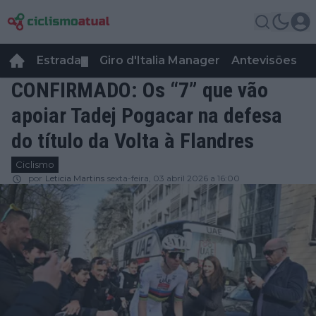
Estrada
Giro d'Italia Manager
Antevisões
R
▼
CONFIRMADO: Os “7” que vão
apoiar Tadej Pogacar na defesa
do título da Volta à Flandres
Ciclismo
por
Leticia Martins
sexta-feira, 03 abril 2026 a 16:00