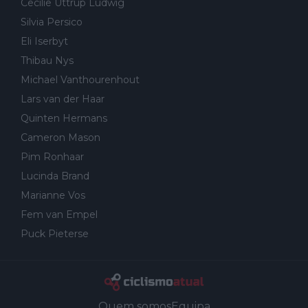
Cecilie Uttrup Ludwig
Silvia Persico
Eli Iserbyt
Thibau Nys
Michael Vanthourenhout
Lars van der Haar
Quinten Hermans
Cameron Mason
Pim Ronhaar
Lucinda Brand
Marianne Vos
Fem van Empel
Puck Pieterse
Quem somos
Equipa