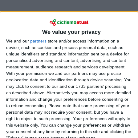
“Estou muito satisfeito por voltar à Flandres para
We value your privacy
defender o título. A forma como toda a equipa
We and our
partners
store and/or access information on a
correu na Milan-Sanremo foi impressionante e, se
device, such as cookies and process personal data, such as
conseguirmos transportar isso para as próximas
unique identifiers and standard information sent by a device for
semanas, acredito que podemos alcançar grandes
personalised advertising and content, advertising and content
resultados”, disse Pogacar num
comunicado
.
measurement, audience research and services development.
With your permission we and our partners may use precise
Apesar de só somar dois dias de competição esta
geolocation data and identification through device scanning. You
época, ambos foram vitórias - na Strade Bianche e na
may click to consent to our and our 1733 partners’ processing
Milan-Sanremo - e a sua forma pareceu no ponto.
as described above. Alternatively you may access more detailed
information and change your preferences before consenting or
Entra na Flandres como o homem a bater após o
to refuse consenting.
Please note that some processing of your
triunfo convincente de há 12 meses, sustentado pelo
personal data may not require your consent, but you have a
rendimento constante em subida desde então.
right to object to such processing. Your preferences will apply to
Taticamente, a UAE dificilmente será subjugada,
this website only. You can change your preferences or withdraw
apresentando um bloco mais forte do que a Alpecin;
your consent at any time by returning to this site and clicking the
já a Visma e a BORA de Remco Evenepoel poderão