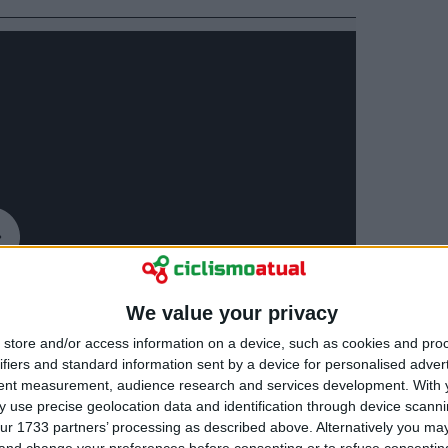
We value your privacy
store and/or access information on a device, such as cookies and pro
ifiers and standard information sent by a device for personalised adver
tent measurement, audience research and services development.
With 
 use precise geolocation data and identification through device scanni
ur 1733 partners’ processing as described above. Alternatively you m
 and change your preferences before consenting or to refuse consentin