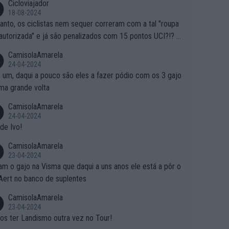
Cicloviajador
18-08-2024
anto, os ciclistas nem sequer correram com a tal "roupa
autorizada" e já são penalizados com 15 pontos UCI?!? S
o autorizam a roupa e querem aplicar uma multa, ainda se
CamisolaAmarela
nde... Mas penalizar os atletas retirando-lhes pontos??? Is
24-04-2024
 roubar na secretaria o que os atletas conquistam na estra
 um, daqui a pouco são eles a fazer pódio com os 3 gajo
ma grande volta
CamisolaAmarela
24-04-2024
de Ivo!
CamisolaAmarela
23-04-2024
m o gajo na Visma que daqui a uns anos ele está a pôr o
Aert no banco de suplentes
CamisolaAmarela
23-04-2024
s ter Landismo outra vez no Tour!