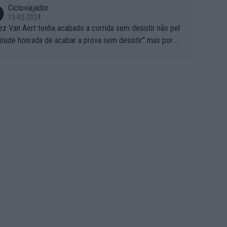
Cicloviajador
13-02-2024
ez Van Aert tenha acabado a corrida sem desistir não pel
titude honrada de acabar a prova sem desistir" mas por ou
 possíveis motivos (só ele sabe o real motivo, mas não de
 de ser hipóteses com lógica): 1) A decisão de levar a co
a até ao fim pode ter sido a decisão de "já que estou aqui
o vou poder lutar por uma boa classificação, vou aproveit
ara treinar"... Lembra-me o que Nelson Piquet fez no GP d
rtugal de 1985... sem hipóteses de lutar pelos pontos na
ida devido a problemas com o carro, passou o resto da c
da a experimentar soluções no carro, como se faz nas ses
 de treino privadas... aproveitando para testá-las em ambi
 real de corrida. 2) Se algum patrocinador (Red Bull, por e
lo) lhe pagar em função do número de etapas que termi
 por exemplo, será um bom motivo para terminar, seja em
ugar for...