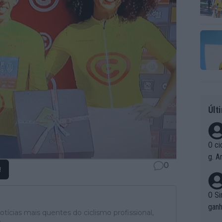
Últ
O ci
g. A
0
r qu
!
pad
O Si
ganh
tícias mais quentes do ciclismo profissional,