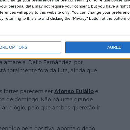
our personal data may not require your consent, but you have a right t
ferences will apply to this website only. You can change your preferen
y returning to this site and clicking the "Privacy" button at the bottom
o momento. "Os primeiros dias da Volta a
ORE OPTIONS
AGREE
á caótica, com vários ciclistas ainda
a amarela. Delio Fernández, por
stá totalmente fora da luta, ainda que
s fortes parecem ser
Afonso Eulálio
e
tapa de domingo. Não há uma grande
rarrelógio, pelo que ambos quererão ir
ndido pela positiva, aponta o dedo