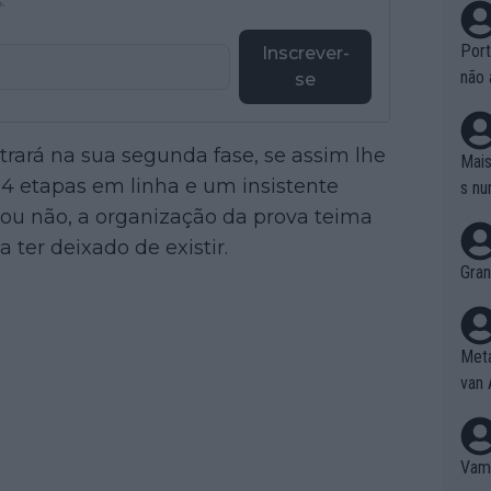
.
Port
Inscrever-
não 
se
e nã
ente
rará na sua segunda fase, se assim lhe
to é
Mais
da!
4 etapas em linha e um insistente
s nu
 ou não, a organização da prova teima
 ter deixado de existir.
Gran
Meta
van 
Vamo