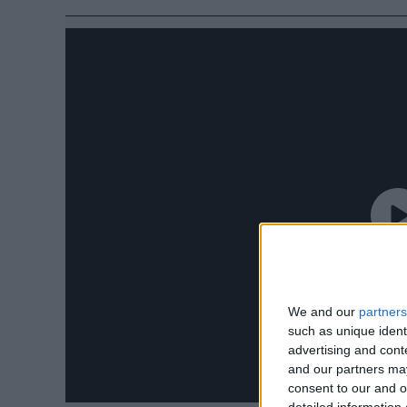
We and our
partners
such as unique ident
advertising and con
and our partners may
consent to our and o
detailed information