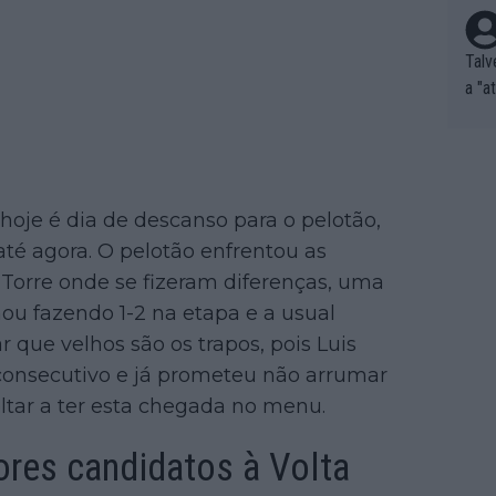
Talv
a "a
tros
ixam
rrid
e nã
hoje é dia de descanso para o pelotão,
ar p
e Po
té agora. O pelotão enfrentou as
corr
 Torre onde se fizeram diferenças, uma
orri
ou fazendo 1-2 na etapa e a usual
sões
 que velhos são os trapos, pois Luis
ente
consecutivo e já prometeu não arrumar
xemp
oltar a ter esta chegada no menu.
nar,
que l
ores candidatos à Volta