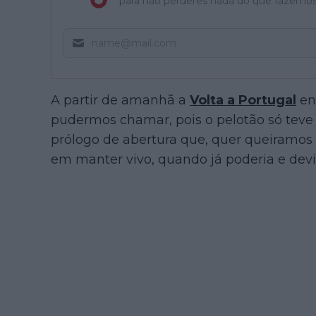
para não perderes nada do que fazemos
A partir de amanhã a
Volta a Portugal
ent
pudermos chamar, pois o pelotão só teve 
prólogo de abertura que, quer queiramos
em manter vivo, quando já poderia e devia