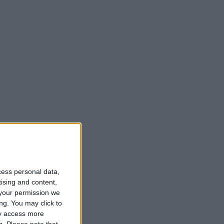
cess personal data,
tising and content,
your permission we
ng. You may click to
ay access more
g.
Please note that