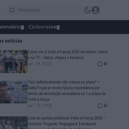
alendário
Ciclocrosse
▼
▼
as notícias
Como ver a Volta a França 2026 em direto, online
e na TV – Datas, etapas e horários
0
jun. 19, 15:07
“Isto definitivamente não estava no plano” —
Tadej Pogacar revela faísca espontânea por
detrás da demolição arrasadora na 1.a etapa da
Volta à Suiça
0
jun. 17, 17:59
Lista de partida preliminar Volta a França 2026 –
Ciclistas: Pogacar, Vingegaard, Evenepoel,