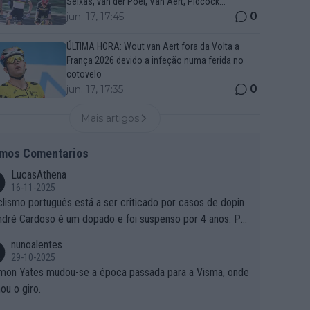
Seixas, van der Poel, Van Aert, Pidcock...
0
jun. 17, 17:45
ÚLTIMA HORA: Wout van Aert fora da Volta a
França 2026 devido a infeção numa ferida no
cotovelo
0
jun. 17, 17:35
Mais artigos
imos Comentarios
LucasAthena
16-11-2025
clismo português está a ser criticado por casos de dopin
ndré Cardoso é um dopado e foi suspenso por 4 anos. Po
e é que um patrocinador permite a contratação de um do
nunoalentes
o?
29-10-2025
mon Yates mudou-se a época passada para a Visma, onde
ou o giro.