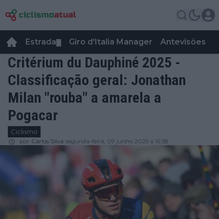
Estrada
Giro d'Italia Manager
Antevisões
R
▼
Critérium du Dauphiné 2025 -
Classificação geral: Jonathan
Milan "rouba" a amarela a
Pogacar
Ciclismo
por
Carlos Silva
segunda-feira, 09 junho 2025 a 16:58