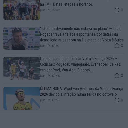
na TV – Datas, etapas e horários
0
jun. 19, 15:07
“Isto definitivamente não estava no plano” — Tadej
Pogacar revela faísca espontânea por detrás da
demolição arrasadora na 1.a etapa da Volta à Suiça
0
jun. 17, 17:59
Lista de partida preliminar Volta a França 2026 –
Ciclistas: Pogacar, Vingegaard, Evenepoel, Seixas,
van der Poel, Van Aert, Pidcock...
0
jun. 17, 17:45
ÚLTIMA HORA: Wout van Aert fora da Volta a França
2026 devido a infeção numa ferida no cotovelo
0
jun. 17, 17:35
Mais artigos