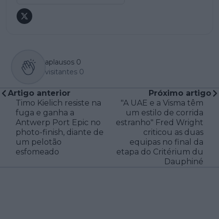
aplausos
0
visitantes
0
Artigo anterior
Próximo artigo
Timo Kielich resiste na
"A UAE e a Visma têm
fuga e ganha a
um estilo de corrida
Antwerp Port Epic no
estranho" Fred Wright
photo-finish, diante de
criticou as duas
um pelotão
equipas no final da
esfomeado
etapa do Critérium du
Dauphiné