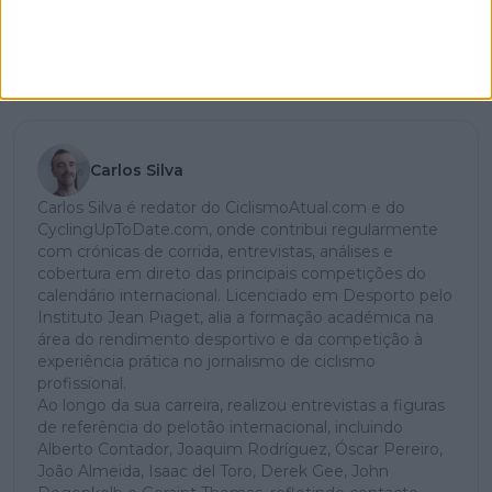
Carlos Silva
Carlos Silva é redator do CiclismoAtual.com e do
CyclingUpToDate.com, onde contribui regularmente
com crónicas de corrida, entrevistas, análises e
cobertura em direto das principais competições do
calendário internacional. Licenciado em Desporto pelo
Instituto Jean Piaget, alia a formação académica na
área do rendimento desportivo e da competição à
experiência prática no jornalismo de ciclismo
profissional.
Ao longo da sua carreira, realizou entrevistas a figuras
de referência do pelotão internacional, incluindo
Alberto Contador, Joaquim Rodríguez, Óscar Pereiro,
João Almeida, Isaac del Toro, Derek Gee, John