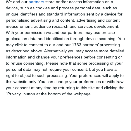
We and our
partners
store and/or access information on a
device, such as cookies and process personal data, such as
Leia também
unique identifiers and standard information sent by a device for
personalised advertising and content, advertising and content
measurement, audience research and services development.
Milan vence a 2ª etapa e assume
With your permission we and our partners may use precise
a liderança do Critérium du
geolocation data and identification through device scanning. You
Dauphiné
may click to consent to our and our 1733 partners’ processing
A vida familiar de Vingegaard
as described above. Alternatively you may access more detailed
pode ser um travão? "Não pode
information and change your preferences before consenting or
ser coincidência o facto de
to refuse consenting.
Please note that some processing of your
personal data may not require your consent, but you have a
Pogacar, van der Poel e
right to object to such processing. Your preferences will apply to
Evenepoel não terem filhos"
this website only. You can change your preferences or withdraw
your consent at any time by returning to this site and clicking the
Classificação Geral 2ª etapa -
"Privacy" button at the bottom of the webpage.
Critérium du Dauphiné 2025
1
Milan Jonathan
Lidl-Trek
09:34:51