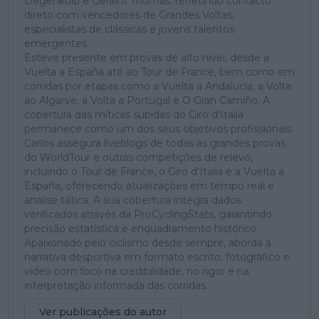
Degenkolb e Geraint Thomas, refletindo contacto
direto com vencedores de Grandes Voltas,
especialistas de clássicas e jovens talentos
emergentes.
Esteve presente em provas de alto nível, desde a
Vuelta a España até ao Tour de France, bem como em
corridas por etapas como a Vuelta a Andalucía, a Volta
ao Algarve, a Volta a Portugal e O Gran Camiño. A
cobertura das míticas subidas do Giro d'Italia
permanece como um dos seus objetivos profissionais.
Carlos assegura liveblogs de todas as grandes provas
do WorldTour e outras competições de relevo,
incluindo o Tour de France, o Giro d'Italia e a Vuelta a
España, oferecendo atualizações em tempo real e
análise tática. A sua cobertura integra dados
verificados através da ProCyclingStats, garantindo
precisão estatística e enquadramento histórico.
Apaixonado pelo ciclismo desde sempre, aborda a
narrativa desportiva em formato escrito, fotográfico e
vídeo com foco na credibilidade, no rigor e na
interpretação informada das corridas.
Ver publicações do autor