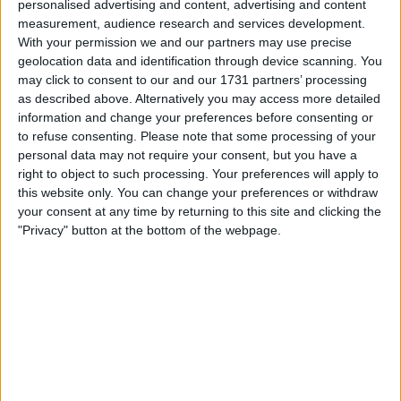
personalised advertising and content, advertising and content
A realidade é agravada pelo calendário. Especialista
measurement, audience research and services development.
de clássicas, a sua janela mais natural já fechou.
With your permission we and our partners may use precise
Enquanto outros lutavam por resultados no
geolocation data and identification through device scanning. You
empedrado e nas Ardenas, ele ficou de fora, a treinar
may click to consent to our and our 1731 partners’ processing
sozinho e à espera de uma oportunidade que ainda
as described above. Alternatively you may access more detailed
não surgiu.
information and change your preferences before consenting or
to refuse consenting.
Please note that some processing of your
personal data may not require your consent, but you have a
right to object to such processing. Your preferences will apply to
this website only. You can change your preferences or withdraw
your consent at any time by returning to this site and clicking the
"Privacy" button at the bottom of the webpage.