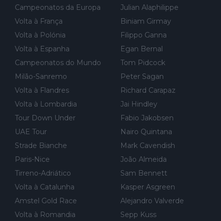
exemplo, será um bom motivo para terminar, seja em que luga
Campeonatos da Europa
Julian Alaphilippe
r for...
Volta à França
Biniam Girmay
Volta à Polónia
Filippo Ganna
Volta à Espanha
Egan Bernal
Campeonatos do Mundo
Tom Pidcock
Milão-Sanremo
Peter Sagan
Volta à Flandres
Richard Carapaz
Volta à Lombardia
Jai Hindley
Tour Down Under
Fabio Jakobsen
UAE Tour
Nairo Quintana
Strade Bianche
Mark Cavendish
Paris-Nice
João Almeida
Tirreno-Adriático
Sam Bennett
Volta à Catalunha
Kasper Asgreen
Amstel Gold Race
Alejandro Valverde
Volta à Romandia
Sepp Kuss