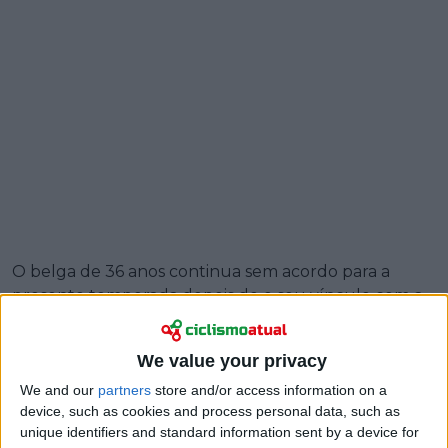
O belga de 36 anos continua sem acordo para a
presente temporada depois de o seu vínculo com a
Visma ter expirado no final do último ano e não ter
sido renovado. Para Vermote, é a terceira vez em
We value your privacy
cinco anos que fica sem equipa, um padrão que
sublinha quão precária se tornou a sua posição no
We and our
partners
store and/or access information on a
device, such as cookies and process personal data, such as
pelotão moderno.
unique identifiers and standard information sent by a device for