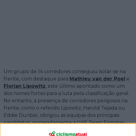
Um grupo de 14 corredores conseguiu isolar-se na
frente, com destaque para
Mathieu van der Poel
e
Florian Lipowitz
, este último apontado como um
dos nomes fortes para a luta pela classificação geral.
No entanto, a presença de corredores perigosos na
frente, como o referido Lipowitz, Harold Tejada ou
Eddie Dunbar, obrigou as equipas dos principais
candidatos, nomeadamente a UAE Team Emirates -
XRG e a Team Visma | Lease a Bike, a assumirem as