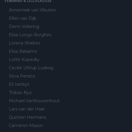
FEMININO & CICLOCROSSE
Annemiek van Vleuten
Ellen van Dijk
Demi Vollering
Elisa Longo Borghini
Lorena Wiebes
Elisa Balsamo
Lotte Kopecky
Cecilie Uttrup Ludwig
Silvia Persico
Eli Iserbyt
Thibau Nys
Michael Vanthourenhout
Lars van der Haar
Quinten Hermans
Cameron Mason