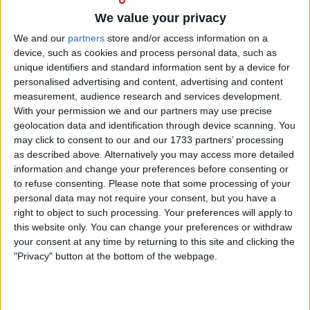
rédeas do pelotão, mantendo a diferença controlada
We value your privacy
abaixo dos dois minutos.
We and our
partners
store and/or access information on a
A dureza do traçado fez-se sentir à medida que o
device, such as cookies and process personal data, such as
ritmo aumentava nas subidas, com vários ciclistas a
unique identifiers and standard information sent by a device for
cederem e a perderem o contacto com o grupo
personalised advertising and content, advertising and content
principal. Entre os que não resistiram esteve
measurement, audience research and services development.
With your permission we and our partners may use precise
Jonathan Milan, camisola amarela à partida, que
geolocation data and identification through device scanning. You
acabou por perder qualquer hipótese de discutir a
may click to consent to our and our 1733 partners’ processing
etapa.
as described above. Alternatively you may access more detailed
information and change your preferences before consenting or
to refuse consenting.
Please note that some processing of your
personal data may not require your consent, but you have a
right to object to such processing. Your preferences will apply to
this website only. You can change your preferences or withdraw
your consent at any time by returning to this site and clicking the
"Privacy" button at the bottom of the webpage.