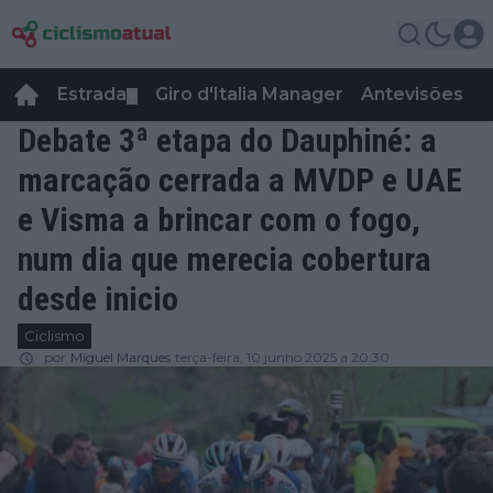
Estrada
Giro d'Italia Manager
Antevisões
R
▼
Debate 3ª etapa do Dauphiné: a
marcação cerrada a MVDP e UAE
e Visma a brincar com o fogo,
num dia que merecia cobertura
desde inicio
Ciclismo
por
Miguel Marques
terça-feira, 10 junho 2025 a 20:30