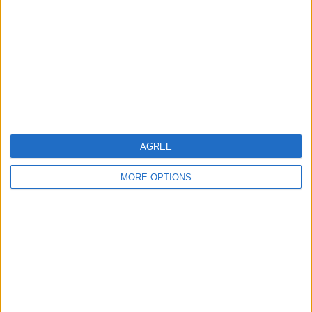
AGREE
MORE OPTIONS
Pellizzari entrou no Giro como gregário de Roglic
mas acabou por assumir (e bem) a responsabilidade
de liderar a equipa.
Félix Serna (CyclingUpToDate)
Isaac del Toro foi uma verdadeira revelação, penso