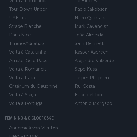
Volta à Lombardia
Jai Hindley
Tour Down Under
Fabio Jakobsen
UAE Tour
Nairo Quintana
Strade Bianche
Mark Cavendish
Paris-Nice
João Almeida
Tirreno-Adriático
Sam Bennett
Volta à Catalunha
Kasper Asgreen
Amstel Gold Race
Alejandro Valverde
Volta à Romandia
Sepp Kuss
Volta à Itália
Jasper Philipsen
Critérium du Dauphiné
Rui Costa
Volta à Suiça
Isaac del Toro
Volta a Portugal
António Morgado
FEMININO & CICLOCROSSE
Annemiek van Vleuten
Ellen van Dijk