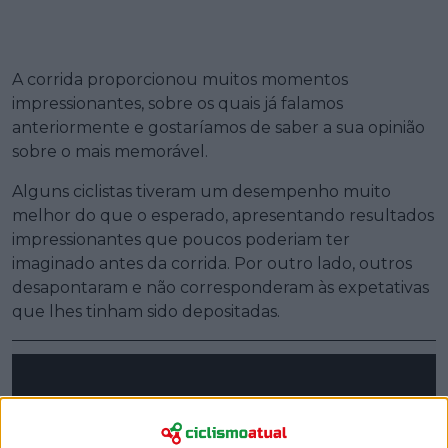
A corrida proporcionou muitos momentos
impressionantes, sobre os quais já falamos
anteriormente e gostaríamos de saber a sua opinião
sobre o mais memorável.
Alguns ciclistas tiveram um desempenho muito
melhor do que o esperado, apresentando resultados
impressionantes que poucos poderiam ter
imaginado antes da corrida. Por outro lado, outros
desapontaram e não corresponderam às expetativas
que lhes tinham sido depositadas.