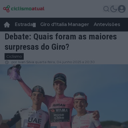
Estrada
Giro d'Italia Manager
Antevisões
R
▼
Debate: Quais foram as maiores
surpresas do Giro?
Ciclismo
por
Ivan Silva
quarta-feira, 04 junho 2025 a 20:30