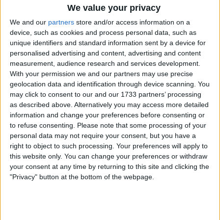
We value your privacy
We and our
partners
store and/or access information on a
device, such as cookies and process personal data, such as
unique identifiers and standard information sent by a device for
personalised advertising and content, advertising and content
measurement, audience research and services development.
With your permission we and our partners may use precise
geolocation data and identification through device scanning. You
may click to consent to our and our 1733 partners’ processing
as described above. Alternatively you may access more detailed
information and change your preferences before consenting or
to refuse consenting.
Please note that some processing of your
personal data may not require your consent, but you have a
right to object to such processing. Your preferences will apply to
this website only. You can change your preferences or withdraw
your consent at any time by returning to this site and clicking the
"Privacy" button at the bottom of the webpage.
Hoje vamos centrar-nos nas maiores surpresas deste
Giro. Como é habitual nos nossos artigos de
discussão, pedimos a alguns dos nossos escritores
para saberem a sua opinião sobre o assunto.