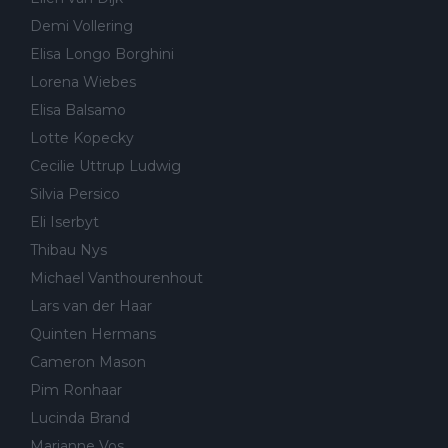
Demi Vollering
Elisa Longo Borghini
Lorena Wiebes
Elisa Balsamo
Lotte Kopecky
Cecilie Uttrup Ludwig
Silvia Persico
Eli Iserbyt
Thibau Nys
Michael Vanthourenhout
Lars van der Haar
Quinten Hermans
Cameron Mason
Pim Ronhaar
Lucinda Brand
Marianne Vos