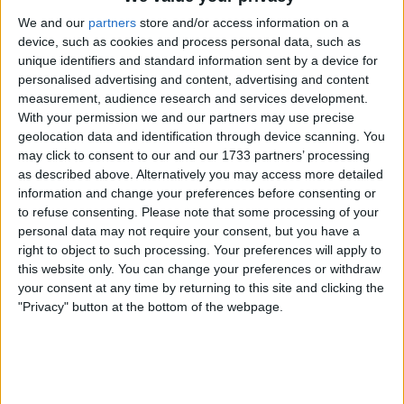
We and our
partners
store and/or access information on a
device, such as cookies and process personal data, such as
unique identifiers and standard information sent by a device for
personalised advertising and content, advertising and content
measurement, audience research and services development.
With your permission we and our partners may use precise
geolocation data and identification through device scanning. You
may click to consent to our and our 1733 partners’ processing
as described above. Alternatively you may access more detailed
information and change your preferences before consenting or
Segundo os organizadores, o sistema pretende
to refuse consenting.
Please note that some processing of your
melhorar de forma significativa os tempos de reação
personal data may not require your consent, but you have a
no pelotão e em todo o cortejo da corrida,
right to object to such processing. Your preferences will apply to
reforçando a segurança num contexto competitivo
this website only. You can change your preferences or withdraw
cada vez mais rápido e complexo.
your consent at any time by returning to this site and clicking the
"Privacy" button at the bottom of the webpage.
“Para nós, enquanto seguradora, a segurança e a
prevenção fazem parte da nossa missão central”,
afirmou Liesbeth Laureys, diretora de Marketing &
Development da Baloise. “A Baloise Belgium Tour é a