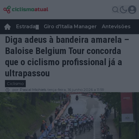
Estrada
Giro d'Italia Manager
Antevisões
R
▼
Diga adeus à bandeira amarela –
Baloise Belgium Tour concorda
que o ciclismo profissional já a
ultrapassou
Ciclismo
por
Pascal Michiels
terça-feira, 16 junho 2026 a 11:59