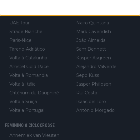
Volta à Lombardia
Jai Hindley
Tour Down Under
Fabio Jakobsen
UAE Tour
Nairo Quintana
Strade Bianche
Mark Cavendish
Paris-Nice
João Almeida
Tirreno-Adriático
Sam Bennett
Volta à Catalunha
Kasper Asgreen
Amstel Gold Race
Alejandro Valverde
Volta à Romandia
Sepp Kuss
Volta à Itália
Jasper Philipsen
Critérium du Dauphiné
Rui Costa
Volta à Suiça
Isaac del Toro
Volta a Portugal
António Morgado
FEMININO & CICLOCROSSE
Annemiek van Vleuten