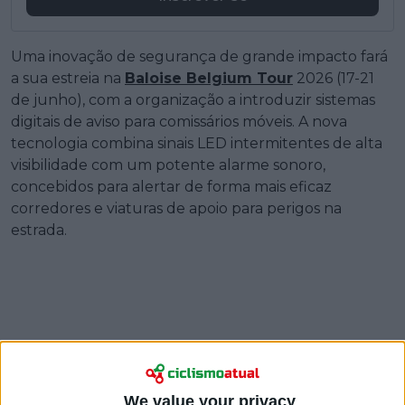
Uma inovação de segurança de grande impacto fará
a sua estreia na
Baloise Belgium Tour
2026 (17-21
de junho), com a organização a introduzir sistemas
digitais de aviso para comissários móveis. A nova
tecnologia combina sinais LED intermitentes de alta
visibilidade com um potente alarme sonoro,
concebidos para alertar de forma mais eficaz
corredores e viaturas de apoio para perigos na
estrada.
We value your privacy