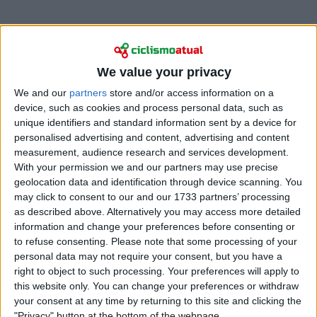
We value your privacy
O austríaco tem vivido uma semana de ascensão na
We and our
partners
store and/or access information on a
classificação geral, depois de uma primeira semana
device, such as cookies and process personal data, such as
complicada, onde perdeu tempo e enfrentou
unique identifiers and standard information sent by a device for
alguns dias difíceis nas colinas. Na 18ª etapa, Gall
personalised advertising and content, advertising and content
adoptou uma mentalidade de “tudo ou nada”,
measurement, audience research and services development.
juntando-se à fuga e criando a situação ideal para si
With your permission we and our partners may use precise
geolocation data and identification through device scanning. You
próprio, algo que poderia mudar o rumo da sua
may click to consent to our and our 1733 partners’ processing
prova.
as described above. Alternatively you may access more detailed
information and change your preferences before consenting or
"Não me estava a sentir muito bem nos últimos dias,
to refuse consenting.
Please note that some processing of your
mas no geral, hoje senti-me muito melhor... Estava
personal data may not require your consent, but you have a
com um bocado de receio de que se me sentisse
right to object to such processing. Your preferences will apply to
hoje como me senti ontem, por exemplo. O final teria
this website only. You can change your preferences or withdraw
sido diferente. Felizmente voltei a encontrar as
your consent at any time by returning to this site and clicking the
minhas pernas. Foi uma posição muito boa estar na
"Privacy" button at the bottom of the webpage.