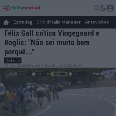
Estrada
Giro d'Italia Manager
Antevisões
R
▼
Félix Gall crítica Vingegaard e
Roglic: "Não sei muito bem
porquê..."
Ciclismo
por
Carlos Silva
sexta-feira, 25 julho 2025 a 8:00