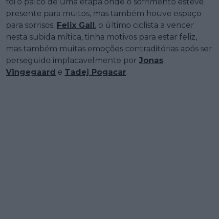
foi o palco de uma etapa onde o sofrimento esteve
presente para muitos, mas também houve espaço
para sorrisos.
Felix Gall
, o último ciclista a vencer
nesta subida mítica, tinha motivos para estar feliz,
mas também muitas emoções contraditórias após ser
perseguido implacavelmente por
Jonas
Vingegaard
e
Tadej Pogacar
.