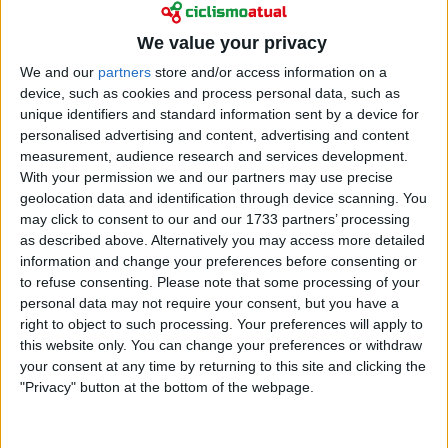
We value your privacy
We and our
partners
store and/or access information on a
device, such as cookies and process personal data, such as
unique identifiers and standard information sent by a device for
personalised advertising and content, advertising and content
measurement, audience research and services development.
With your permission we and our partners may use precise
geolocation data and identification through device scanning. You
Sweeck espera regressar ao seu melhor nível o mais
may click to consent to our and our 1733 partners’ processing
rapidamente possível, o que parece estar no bom
as described above. Alternatively you may access more detailed
caminho, tendo em conta o seu segundo lugar no
information and change your preferences before consenting or
Nacht van Woerden, na terça-feira. Porque depois
to refuse consenting.
Please note that some processing of your
personal data may not require your consent, but you have a
da época passada, que ele afirma ter sido a sua
right to object to such processing. Your preferences will apply to
melhor de sempre, as expectativas são elevadas.
this website only. You can change your preferences or withdraw
your consent at any time by returning to this site and clicking the
Leia também
"Privacy" button at the bottom of the webpage.
Primoz Roglic assume o objetivo:
"Queremos ganhar a Volta à