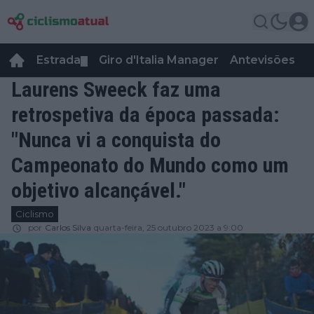
Estrada
Giro d'Italia Manager
Antevisões
R
▼
Laurens Sweeck faz uma
retrospetiva da época passada:
"Nunca vi a conquista do
Campeonato do Mundo como um
objetivo alcançável."
Ciclismo
por
Carlos Silva
quarta-feira, 25 outubro 2023 a 9:00