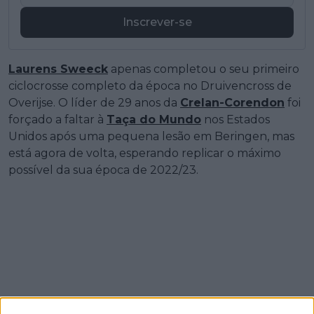
Inscrever-se
Laurens Sweeck
apenas completou o seu primeiro
ciclocrosse completo da época no Druivencross de
Overijse. O líder de 29 anos da
Crelan-Corendon
foi
forçado a faltar à
Taça do Mundo
nos Estados
Unidos após uma pequena lesão em Beringen, mas
está agora de volta, esperando replicar o máximo
possível da sua época de 2022/23.