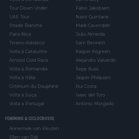
Tour Down Under
Fabio Jakobsen
UAE Tour
Nairo Quintana
Strade Bianche
Mark Cavendish
Paris-Nice
João Almeida
Tirreno-Adriático
Sam Bennett
Volta à Catalunha
Kasper Asgreen
Amstel Gold Race
Alejandro Valverde
Volta à Romandia
Sepp Kuss
Volta à Itália
Jasper Philipsen
Critérium du Dauphiné
Rui Costa
Volta à Suiça
Isaac del Toro
Volta a Portugal
António Morgado
FEMININO & CICLOCROSSE
Annemiek van Vleuten
Ellen van Dijk