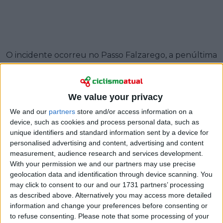
O incidente ocorreu no Passo Falzarego, a penúltima
subida do dia, onde sprintou para somar seis
segundos de bonificações e reforçar a sua posição
na geral. Depois disso, foi confrontado por um irritado
We value your privacy
Rubio.
We and our
partners
store and/or access information on a
device, such as cookies and process personal data, such as
Segundo Gee, desconhecia que Rubio teria feito um
unique identifiers and standard information sent by a device for
acordo com
Giulio Ciccone
: deixar o italiano
personalised advertising and content, advertising and content
arrecadar o máximo de pontos da montanha em
measurement, audience research and services development.
troca de o colombiano ficar com o Red Bull
With your permission we and our partners may use precise
Kilometer - presume-se, pela verba do prémio. Gee
geolocation data and identification through device scanning. You
garantiu não ter conhecimento desse entendimento,
may click to consent to our and our 1731 partners’ processing
apesar de ter sido peça-chave no desenrolar.
as described above. Alternatively you may access more detailed
information and change your preferences before consenting or
to refuse consenting.
Please note that some processing of your