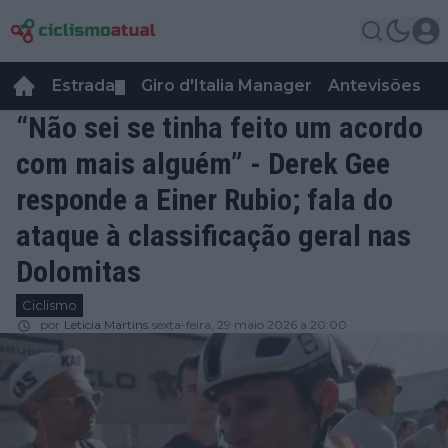
Estrada
Giro d'Italia Manager
Antevisões
R
▼
“Não sei se tinha feito um acordo
com mais alguém” - Derek Gee
responde a Einer Rubio; fala do
ataque à classificação geral nas
Dolomitas
Ciclismo
por
Leticia Martins
sexta-feira, 29 maio 2026 a 20:00