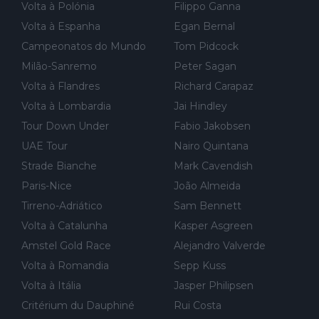
Volta à Polónia
Filippo Ganna
Volta à Espanha
Egan Bernal
Campeonatos do Mundo
Tom Pidcock
Milão-Sanremo
Peter Sagan
Volta à Flandres
Richard Carapaz
Volta à Lombardia
Jai Hindley
Tour Down Under
Fabio Jakobsen
UAE Tour
Nairo Quintana
Strade Bianche
Mark Cavendish
Paris-Nice
João Almeida
Tirreno-Adriático
Sam Bennett
Volta à Catalunha
Kasper Asgreen
Amstel Gold Race
Alejandro Valverde
Volta à Romandia
Sepp Kuss
Volta à Itália
Jasper Philipsen
Critérium du Dauphiné
Rui Costa