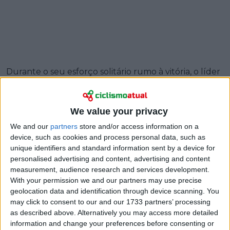
Durante o seu esforço solitário rumo à vitória, o líder
da
Alpecin-Deceuninck
foi atingido na cara por um
bidão atirado por um espetador a partir da berma da
estrada. Van der Poel seguia a cerca de 50 km/h. O
We value your privacy
objeto, lançado com força, podia ter-lhe causado
We and our
partners
store and/or access information on a
ferimentos graves ou mesmo uma queda com
device, such as cookies and process personal data, such as
consequências imprevisíveis. O facto de não ter
unique identifiers and standard information sent by a device for
alterado o desfecho da corrida foi tanto um reflexo
personalised advertising and content, advertising and content
da sua concentração como da sorte.
measurement, audience research and services development.
With your permission we and our partners may use precise
geolocation data and identification through device scanning. You
Processo legal em andamento
may click to consent to our and our 1733 partners’ processing
as described above. Alternatively you may access more detailed
information and change your preferences before consenting or