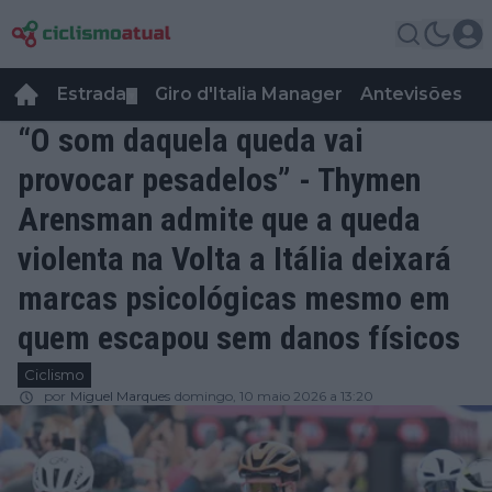
Estrada
Giro d'Italia Manager
Antevisões
R
▼
“O som daquela queda vai
provocar pesadelos” - Thymen
Arensman admite que a queda
violenta na Volta a Itália deixará
marcas psicológicas mesmo em
quem escapou sem danos físicos
Ciclismo
por
Miguel Marques
domingo, 10 maio 2026 a 13:20