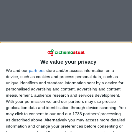
We value your privacy
O neerlandês evitou o pior do enorme acidente que
We and our
partners
store and/or access information on a
varreu o pelotão antes da ascensão final, com a
device, such as cookies and process personal data, such as
INEOS posicionada do lado direito da estrada
unique identifiers and standard information sent by a device for
enquanto, noutros pontos, os ciclistas caíam com
personalised advertising and content, advertising and content
violência. Arensman terminou depois no grupo da
measurement, audience research and services development.
frente e subiu a quarto da geral, enquanto o colega
With your permission we and our partners may use precise
geolocation data and identification through device scanning. You
Egan Bernal ascendia a terceiro após também somar
may click to consent to our and our 1733 partners’ processing
segundos de bonificação.
as described above. Alternatively you may access more detailed
information and change your preferences before consenting or
No papel, foi um dia muito positivo para a INEOS. Na