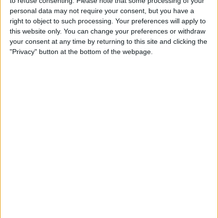
to refuse consenting.
Please note that some processing of your
realidade, a primeira reação de Arensman foi
personal data may not require your consent, but you have a
moldada pelo que se passou atrás e à sua volta.
right to object to such processing. Your preferences will apply to
this website only. You can change your preferences or withdraw
your consent at any time by returning to this site and clicking the
"Privacy" button at the bottom of the webpage.