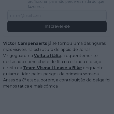
profissional, para não perderes nada do que
fazemos.
Inscrever-se
Victor Campenaerts
já se tornou uma das figuras
mais visíveis na estrutura de apoio de Jonas
Vingegaard na
Volta a Itália
, frequentemente
destacado como chefe de fila na estrada e braço
direito da
Team Visma | Lease a Bike
enquanto
guiam o líder pelos perigos da primeira semana.
Antes da 6ª etapa, porém, a contribuição do belga foi
menos tática e mais cómica.