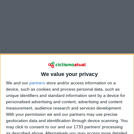
We value your privacy
We and our
partners
store and/or access information on a
device, such as cookies and process personal data, such as
Antes de mais um dia molhado na Corsa Rosa,
unique identifiers and standard information sent by a device for
Campenaerts surgiu na partida com proteção extra
personalised advertising and content, advertising and content
debaixo do capacete.
Questionado por Anders
measurement, audience research and services development.
Mielke, da Eurosport, sobre o que era
, simplificou
With your permission we and our partners may use precise
a explicação. “Um gorro. É assim que lhe chamamos”,
geolocation data and identification through device scanning. You
may click to consent to our and our 1733 partners’ processing
brincou, deixando claro que não havia nada de
as described above. Alternatively you may access more detailed