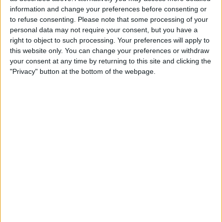
aerodinâmico ou revolucionário na decisão.
information and change your preferences before consenting or
to refuse consenting.
Please note that some processing of your
Campenaerts explica proteção para
personal data may not require your consent, but you have a
right to object to such processing. Your preferences will apply to
a cabeça rapada
this website only. You can change your preferences or withdraw
your consent at any time by returning to this site and clicking the
"Privacy" button at the bottom of the webpage.