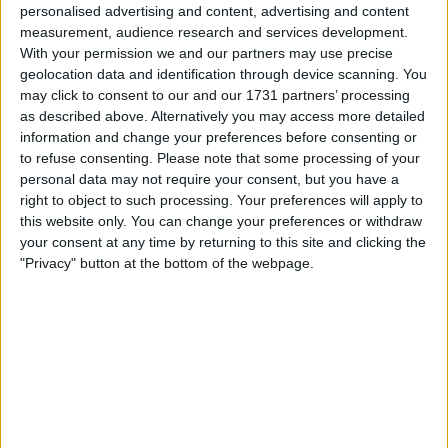
personalised advertising and content, advertising and content
“Sinceramente, quando o grande favorito e toda a
measurement, audience research and services development.
equipa estão sentados mesmo lá atrás, acho que fica
With your permission we and our partners may use precise
com um aspeto muito, muito estranho”,
disse Holm
geolocation data and identification through device scanning. You
ao Eurosport.dk após a etapa
. “Nunca vimos bem
may click to consent to our and our 1731 partners’ processing
isso antes. Talvez se fizesse nos anos 80”.
as described above. Alternatively you may access more detailed
information and change your preferences before consenting or
to refuse consenting.
Please note that some processing of your
personal data may not require your consent, but you have a
right to object to such processing. Your preferences will apply to
this website only. You can change your preferences or withdraw
your consent at any time by returning to this site and clicking the
"Privacy" button at the bottom of the webpage.