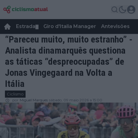
Estrada
Giro d'Italia Manager
Antevisões
R
▼
“Pareceu muito, muito estranho” -
Analista dinamarquês questiona
as táticas “despreocupadas” de
Jonas Vingegaard na Volta a
Itália
Ciclismo
por
Miguel Marques
sábado, 09 maio 2026 a 15:00