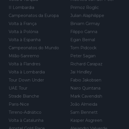
al de corrida. 2) Se algum patrocinador (Red Bull, por exempl
o) lhe pagar em função do número de etapas que terminar, por
II Lombardia
Primoz Roglic
exemplo, será um bom motivo para terminar, seja em que luga
Campeonatos da Europa
Julian Alaphilippe
r for...
Volta à França
Biniam Girmay
Volta à Polónia
Filippo Ganna
Volta à Espanha
Egan Bernal
Campeonatos do Mundo
Tom Pidcock
Milão-Sanremo
Peter Sagan
Volta à Flandres
Richard Carapaz
Volta à Lombardia
Jai Hindley
Tour Down Under
Fabio Jakobsen
UAE Tour
Nairo Quintana
Strade Bianche
Mark Cavendish
Paris-Nice
João Almeida
Tirreno-Adriático
Sam Bennett
Volta à Catalunha
Kasper Asgreen
Amstel Gold Race
Alejandro Valverde