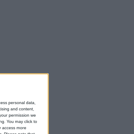
cess personal data,
tising and content,
your permission we
ng. You may click to
ay access more
g.
Please note that