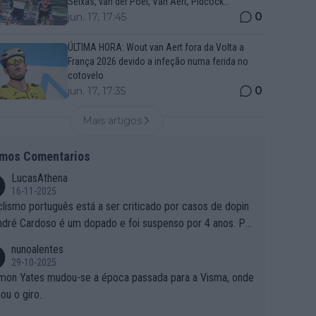
Seixas, van der Poel, Van Aert, Pidcock...
0
jun. 17, 17:45
ÚLTIMA HORA: Wout van Aert fora da Volta a
França 2026 devido a infeção numa ferida no
cotovelo
0
jun. 17, 17:35
Mais artigos
imos Comentarios
LucasAthena
16-11-2025
clismo português está a ser criticado por casos de dopin
ndré Cardoso é um dopado e foi suspenso por 4 anos. Po
e é que um patrocinador permite a contratação de um do
nunoalentes
o?
29-10-2025
mon Yates mudou-se a época passada para a Visma, onde
ou o giro.