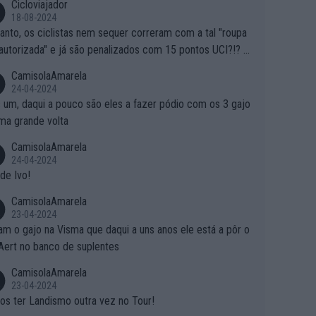
Cicloviajador
18-08-2024
anto, os ciclistas nem sequer correram com a tal "roupa
autorizada" e já são penalizados com 15 pontos UCI?!? S
o autorizam a roupa e querem aplicar uma multa, ainda se
CamisolaAmarela
nde... Mas penalizar os atletas retirando-lhes pontos??? Is
24-04-2024
 roubar na secretaria o que os atletas conquistam na estra
 um, daqui a pouco são eles a fazer pódio com os 3 gajo
ma grande volta
CamisolaAmarela
24-04-2024
de Ivo!
CamisolaAmarela
23-04-2024
m o gajo na Visma que daqui a uns anos ele está a pôr o
Aert no banco de suplentes
CamisolaAmarela
23-04-2024
s ter Landismo outra vez no Tour!