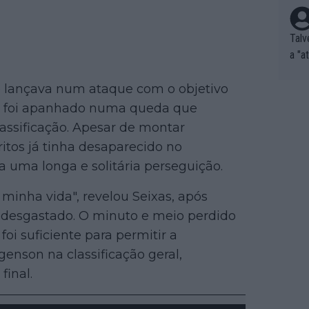
Talv
a "a
tros
 lançava num ataque com o objetivo
ixam
rrid
ixas foi apanhado numa queda que
e nã
assificação. Apesar de montar
ar p
ritos já tinha desaparecido no
e Po
 a uma longa e solitária perseguição.
corr
orri
 minha vida", revelou Seixas, após
sões
 desgastado. O minuto e meio perdido
ente
oi suficiente para permitir a
xemp
enson na classificação geral,
nar,
que l
final.