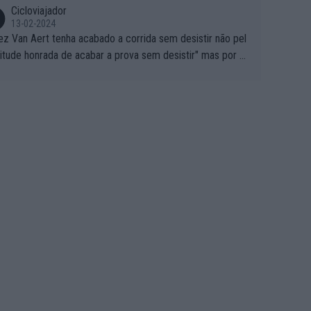
Cicloviajador
13-02-2024
ez Van Aert tenha acabado a corrida sem desistir não pel
titude honrada de acabar a prova sem desistir" mas por ou
 possíveis motivos (só ele sabe o real motivo, mas não de
 de ser hipóteses com lógica): 1) A decisão de levar a co
a até ao fim pode ter sido a decisão de "já que estou aqui
o vou poder lutar por uma boa classificação, vou aproveit
ara treinar"... Lembra-me o que Nelson Piquet fez no GP d
rtugal de 1985... sem hipóteses de lutar pelos pontos na
ida devido a problemas com o carro, passou o resto da c
da a experimentar soluções no carro, como se faz nas ses
 de treino privadas... aproveitando para testá-las em ambi
 real de corrida. 2) Se algum patrocinador (Red Bull, por e
lo) lhe pagar em função do número de etapas que termi
 por exemplo, será um bom motivo para terminar, seja em
ugar for...