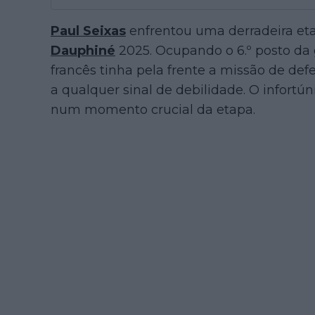
Paul Seixas
enfrentou uma derradeira et
Dauphiné
2025. Ocupando o 6.º posto da 
francês tinha pela frente a missão de defe
a qualquer sinal de debilidade. O infortú
num momento crucial da etapa.