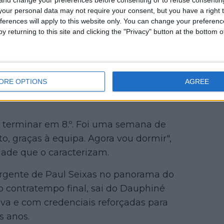
our personal data may not require your consent, but you have a right t
ferences will apply to this website only. You can change your preferen
y returning to this site and clicking the "Privacy" button at the bottom
treia numa prova de uma semana ao
 longo de todo o Dauphiné, Seixas
ORE OPTIONS
AGREE
e resistência numa corrida repleta de
r terminar em 8.º. Foi uma semana de
to, graças à equipa. Agora vou dormir",
ade que o caracterizam.
rgente de Paul Seixas no panorama do
do contratempo final, sai do Dauphiné
a e com credenciais reforçadas para
s anos.