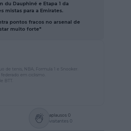
um du Dauphiné e Etapa 1 da
s mistas para a Emirates.
ra pontos fracos no arsenal de
tar muito forte"
uo de tenis, NBA, Formula 1 e Snooker.
 federado em ciclismo.
e BTT.
aplausos
0
visitantes
0