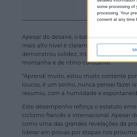
some processing of y
processing. Your pre
consent at any time b
Apesar do desaire, o balanço da sua es
mais alto nível é claramente positivo. Ao
M
demonstrou solidez, inteligência táctica 
montanha e de ritmo constante.
"Aprendi muito, estou muito contente po
loucos, é um sonho, nunca pensei fazer is
resumiu, com a humildade e espontaneid
Este desempenho reforça o estatuto eme
ciclismo francês e internacional. Apesar 
como uma das grandes revelações da prov
liderar em provas por etapas nos próximo