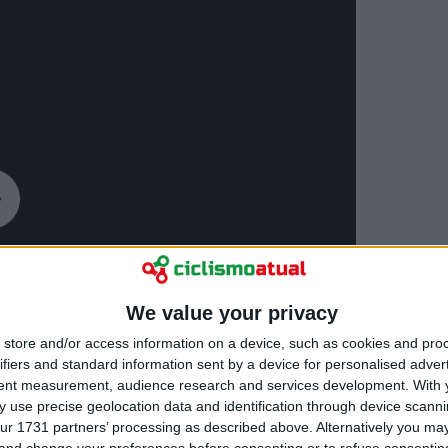
We value your privacy
store and/or access information on a device, such as cookies and pro
ifiers and standard information sent by a device for personalised adver
tent measurement, audience research and services development.
With 
 use precise geolocation data and identification through device scanni
ur 1731 partners’ processing as described above. Alternatively you m
 and change your preferences before consenting or to refuse consentin