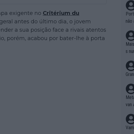
apa exigente no
Critérium du
Port
geral antes do último dia, o jovem
não 
e nã
nder a sua posição face a rivais atentos
ente
nio, porém, acabou por bater-lhe à porta
to é
Mais
da!
s nu
Gran
Meta
van 
Vamo