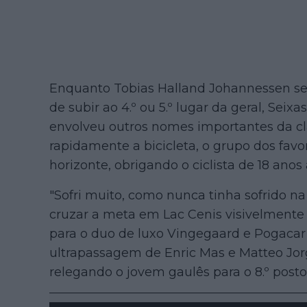
Enquanto Tobias Halland Johannessen se
de subir ao 4.º ou 5.º lugar da geral, Se
envolveu outros nomes importantes da cl
rapidamente a bicicleta, o grupo dos favo
horizonte, obrigando o ciclista de 18 anos
"Sofri muito, como nunca tinha sofrido na
cruzar a meta em Lac Cenis visivelmente
para o duo de luxo Vingegaard e Pogacar f
ultrapassagem de Enric Mas e Matteo Jorg
relegando o jovem gaulês para o 8.º posto 