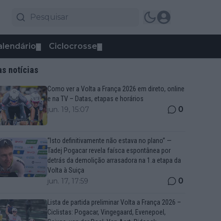
alendário
Ciclocrosse
▼
▼
as notícias
Como ver a Volta a França 2026 em direto, online
e na TV – Datas, etapas e horários
0
jun. 19, 15:07
“Isto definitivamente não estava no plano” —
Tadej Pogacar revela faísca espontânea por
detrás da demolição arrasadora na 1.a etapa da
Volta à Suiça
0
jun. 17, 17:59
Lista de partida preliminar Volta a França 2026 –
Ciclistas: Pogacar, Vingegaard, Evenepoel,