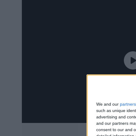
We and our
partners
such as unique ident
advertising and con
and our partners may
consent to our and o
detailed information