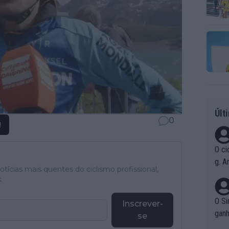
Últ
0
!
O ci
g. A
tícias mais quentes do ciclismo profissional,
r qu
.
pad
O Si
Inscrever-
ganh
se