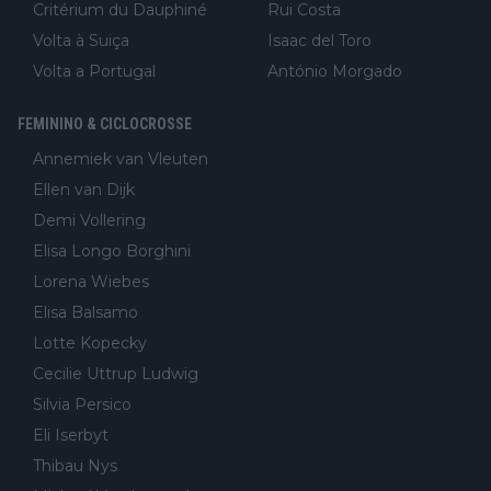
Critérium du Dauphiné
Rui Costa
Volta à Suiça
Isaac del Toro
Volta a Portugal
António Morgado
FEMININO & CICLOCROSSE
Annemiek van Vleuten
Ellen van Dijk
Demi Vollering
Elisa Longo Borghini
Lorena Wiebes
Elisa Balsamo
Lotte Kopecky
Cecilie Uttrup Ludwig
Silvia Persico
Eli Iserbyt
Thibau Nys