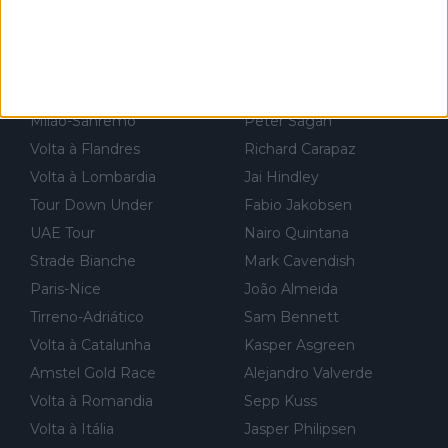
r for...
Volta à França
Biniam Girmay
Volta à Polónia
Filippo Ganna
Volta à Espanha
Egan Bernal
Campeonatos do Mundo
Tom Pidcock
Milão-Sanremo
Peter Sagan
Volta à Flandres
Richard Carapaz
Volta à Lombardia
Jai Hindley
Tour Down Under
Fabio Jakobsen
UAE Tour
Nairo Quintana
Strade Bianche
Mark Cavendish
Paris-Nice
João Almeida
Tirreno-Adriático
Sam Bennett
Volta à Catalunha
Kasper Asgreen
Amstel Gold Race
Alejandro Valverde
Volta à Romandia
Sepp Kuss
Volta à Itália
Jasper Philipsen