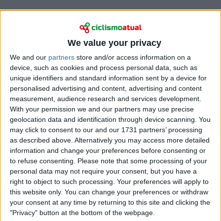
We value your privacy
Naturalmente, isto significa que a neerlandesa, de 33
anos, fará uma pausa forçada, embora o regresso seja
We and our
partners
store and/or access information on a
device, such as cookies and process personal data, such as
expectável em 2027, com nova ambição e motivação.
unique identifiers and standard information sent by a device for
No próximo ano, continuará a envergar as cores da
personalised advertising and content, advertising and content
UAE Team ADQ
.
measurement, audience research and services development.
With your permission we and our partners may use precise
“Nos últimos anos, o nível do ciclismo feminino
geolocation data and identification through device scanning. You
aumentou enormemente”, afirmou a trepadora em
may click to consent to our and our 1731 partners’ processing
comunicado. “É uma modalidade que exige cada vez
as described above. Alternatively you may access more detailed
mais do corpo e, enquanto atletas, por vezes
information and change your preferences before consenting or
enfrentamos momentos difíceis em matéria de
to refuse consenting.
Please note that some processing of your
personal data may not require your consent, but you have a
saúde e bem-estar. Nos últimos meses, com o apoio
right to object to such processing. Your preferences will apply to
da equipa, trabalhei muito em mim própria para
this website only. You can change your preferences or withdraw
recuperar o equilíbrio, o bem-estar e a
your consent at any time by returning to this site and clicking the
tranquilidade”.
"Privacy" button at the bottom of the webpage.