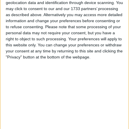
geolocation data and identification through device scanning. You
may click to consent to our and our 1733 partners’ processing
as described above. Alternatively you may access more detailed
information and change your preferences before consenting or
to refuse consenting.
Please note that some processing of your
personal data may not require your consent, but you have a
right to object to such processing. Your preferences will apply to
this website only. You can change your preferences or withdraw
your consent at any time by returning to this site and clicking the
"Privacy" button at the bottom of the webpage.
Roglic saltou para a liderança inicial com 17m37s,
instalando-se confortavelmente na cadeira quente
após ganhar tempo em todos os setores do percurso.
Forte no Alto Santo Domingo e ainda mais eficaz na
secção ondulada seguinte, o esloveno afirmou-se
rapidamente como o homem a bater. Atrás, poucos
se aproximaram.