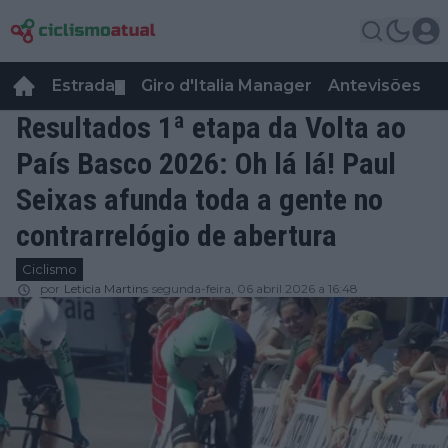
Estrada
Giro d'Italia Manager
Antevisões
R
▼
Resultados 1ª etapa da Volta ao
País Basco 2026: Oh lá lá! Paul
Seixas afunda toda a gente no
contrarrelógio de abertura
Ciclismo
por
Leticia Martins
segunda-feira, 06 abril 2026 a 16:48