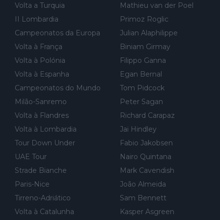
Volta a Turquia
Mathieu van der Poel
al de corrida. 2) Se algum patrocinador (Red Bull, por exempl
o) lhe pagar em função do número de etapas que terminar, por
II Lombardia
Primoz Roglic
exemplo, será um bom motivo para terminar, seja em que luga
Campeonatos da Europa
Julian Alaphilippe
r for...
Volta à França
Biniam Girmay
Volta à Polónia
Filippo Ganna
Volta à Espanha
Egan Bernal
Campeonatos do Mundo
Tom Pidcock
Milão-Sanremo
Peter Sagan
Volta à Flandres
Richard Carapaz
Volta à Lombardia
Jai Hindley
Tour Down Under
Fabio Jakobsen
UAE Tour
Nairo Quintana
Strade Bianche
Mark Cavendish
Paris-Nice
João Almeida
Tirreno-Adriático
Sam Bennett
Volta à Catalunha
Kasper Asgreen