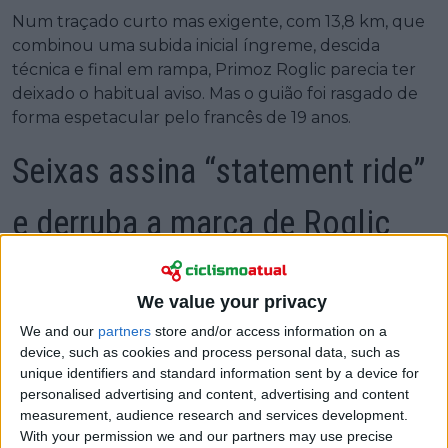
Num traçado curto mas exigente, com 13,8 km, que
combinou uma subida inicial íngreme, descida
técnica e final em rampa, Primoz Roglic parecia ter
deixado o habitual aviso. Mas o guião foi rasgado de
forma espetacular pelo francês de 19 anos.
Seixas assina “statement ride”
e derruba a marca de Roglic
We value your privacy
We and our
partners
store and/or access information on a
device, such as cookies and process personal data, such as
unique identifiers and standard information sent by a device for
personalised advertising and content, advertising and content
measurement, audience research and services development.
With your permission we and our partners may use precise