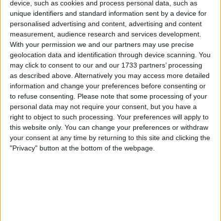
device, such as cookies and process personal data, such as
unique identifiers and standard information sent by a device for
personalised advertising and content, advertising and content
measurement, audience research and services development.
With your permission we and our partners may use precise
geolocation data and identification through device scanning. You
may click to consent to our and our 1733 partners’ processing
as described above. Alternatively you may access more detailed
information and change your preferences before consenting or
to refuse consenting.
Please note that some processing of your
personal data may not require your consent, but you have a
right to object to such processing. Your preferences will apply to
this website only. You can change your preferences or withdraw
"Penso que, depois de ganhar os Mundiais, as
your consent at any time by returning to this site and clicking the
expetativas são sempre elevadas, mas penso que foi
"Privacy" button at the bottom of the webpage.
apenas um contrarrelógio médio", disse Foss à GCN
sobre o contrarrelógio do UAE Tour. "Estava no meu
nível médio, por isso ainda falhei a parte de alta
intensidade e isso também está planeado. Penso
que, no final, foi um contrarrelógio bem executado
e, de momento, aquilo de que sou capaz."