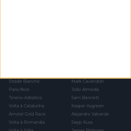
r for...
Volta à França
Biniam Girmay
Volta à Polónia
Filippo Ganna
Volta à Espanha
Egan Bernal
Campeonatos do Mundo
Tom Pidcock
Milão-Sanremo
Peter Sagan
Volta à Flandres
Richard Carapaz
Volta à Lombardia
Jai Hindley
Tour Down Under
Fabio Jakobsen
UAE Tour
Nairo Quintana
Strade Bianche
Mark Cavendish
Paris-Nice
João Almeida
Tirreno-Adriático
Sam Bennett
Volta à Catalunha
Kasper Asgreen
Amstel Gold Race
Alejandro Valverde
Volta à Romandia
Sepp Kuss
Volta à Itália
Jasper Philipsen