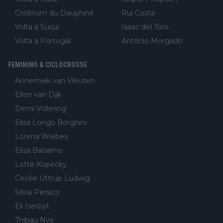
Critérium du Dauphiné
Rui Costa
Volta à Suiça
Isaac del Toro
Volta a Portugal
António Morgado
FEMININO & CICLOCROSSE
Annemiek van Vleuten
Ellen van Dijk
Demi Vollering
Elisa Longo Borghini
Lorena Wiebes
Elisa Balsamo
Lotte Kopecky
Cecilie Uttrup Ludwig
Silvia Persico
Eli Iserbyt
Thibau Nys