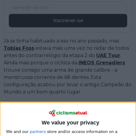
Inscrever-se
Já se tinha habituado a isso no ano passado, mas
Tobias Foss
estava mais uma vez no radar de todos
antes do contrarrelógio da etapa 2 do
UAE Tour
.
Ainda mais porque o ciclista da
INEOS Grenadiers
trouxe consigo uma arma de grande calibre - a
monstruosa corrente de 68 dentes. Esta
configuração acabou por levar o antigo Campeão do
Mundo a um bom quarto lugar.
We value your privacy
We and our
partners
store and/or access information on a