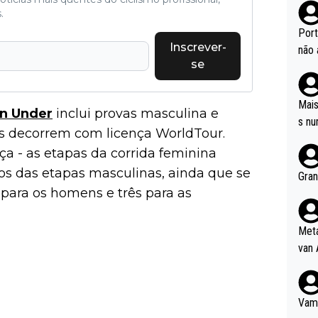
.
Port
Inscrever-
não 
se
e nã
ente
to é
Mais
n Under
inclui provas masculina e
da!
s nu
s decorrem com licença WorldTour.
 - as etapas da corrida feminina
s das etapas masculinas, ainda que se
Gran
para os homens e três para as
Meta
van 
Vamo