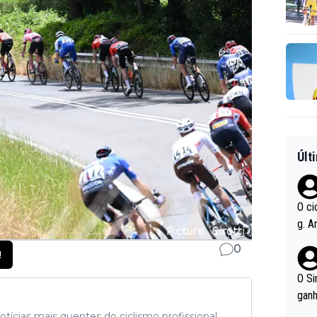
Últ
O ci
g. A
r qu
0
!
pad
O Si
ganh
tícias mais quentes do ciclismo profissional,