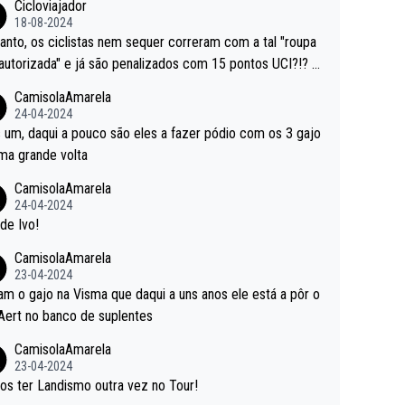
Cicloviajador
18-08-2024
anto, os ciclistas nem sequer correram com a tal "roupa
autorizada" e já são penalizados com 15 pontos UCI?!? S
o autorizam a roupa e querem aplicar uma multa, ainda se
CamisolaAmarela
nde... Mas penalizar os atletas retirando-lhes pontos??? Is
24-04-2024
 roubar na secretaria o que os atletas conquistam na estra
 um, daqui a pouco são eles a fazer pódio com os 3 gajo
ma grande volta
CamisolaAmarela
24-04-2024
de Ivo!
CamisolaAmarela
23-04-2024
m o gajo na Visma que daqui a uns anos ele está a pôr o
Aert no banco de suplentes
CamisolaAmarela
23-04-2024
s ter Landismo outra vez no Tour!