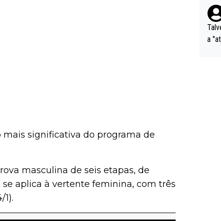
Talv
a "a
tros
ixam
rrid
e nã
ar p
e Po
corr
 mais significativa do programa de
orri
sões
ente
ova masculina de seis etapas, de
xemp
nar,
 se aplica à vertente feminina, com três
que l
/1).