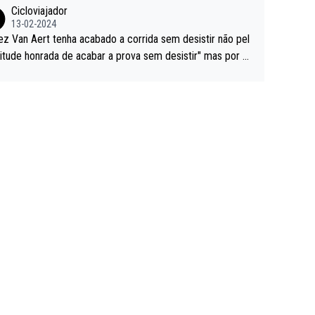
Cicloviajador
13-02-2024
ez Van Aert tenha acabado a corrida sem desistir não pel
titude honrada de acabar a prova sem desistir" mas por ou
 possíveis motivos (só ele sabe o real motivo, mas não de
 de ser hipóteses com lógica): 1) A decisão de levar a co
a até ao fim pode ter sido a decisão de "já que estou aqui
o vou poder lutar por uma boa classificação, vou aproveit
ara treinar"... Lembra-me o que Nelson Piquet fez no GP d
rtugal de 1985... sem hipóteses de lutar pelos pontos na
ida devido a problemas com o carro, passou o resto da c
da a experimentar soluções no carro, como se faz nas ses
 de treino privadas... aproveitando para testá-las em ambi
 real de corrida. 2) Se algum patrocinador (Red Bull, por e
lo) lhe pagar em função do número de etapas que termi
 por exemplo, será um bom motivo para terminar, seja em
ugar for...