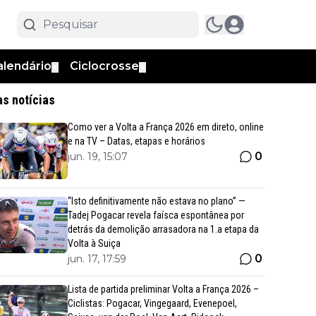
alendário
Ciclocrosse
▼
▼
as notícias
Como ver a Volta a França 2026 em direto, online
e na TV – Datas, etapas e horários
0
jun. 19, 15:07
“Isto definitivamente não estava no plano” —
Tadej Pogacar revela faísca espontânea por
detrás da demolição arrasadora na 1.a etapa da
Volta à Suiça
0
jun. 17, 17:59
Lista de partida preliminar Volta a França 2026 –
Ciclistas: Pogacar, Vingegaard, Evenepoel,