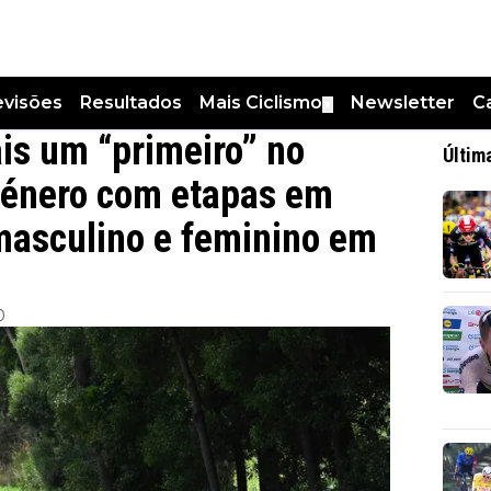
evisões
Resultados
Mais Ciclismo
Newsletter
C
▼
s um “primeiro” no
Últim
género com etapas em
masculino e feminino em
0