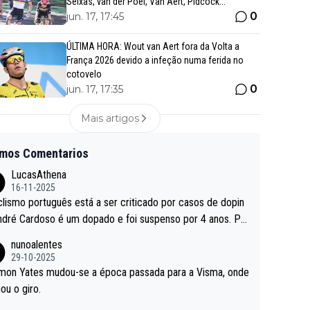
Seixas, van der Poel, Van Aert, Pidcock...
0
jun. 17, 17:45
ÚLTIMA HORA: Wout van Aert fora da Volta a
França 2026 devido a infeção numa ferida no
cotovelo
0
jun. 17, 17:35
Mais artigos
imos Comentarios
LucasAthena
16-11-2025
clismo português está a ser criticado por casos de dopin
ndré Cardoso é um dopado e foi suspenso por 4 anos. Po
e é que um patrocinador permite a contratação de um do
nunoalentes
o?
29-10-2025
mon Yates mudou-se a época passada para a Visma, onde
ou o giro.