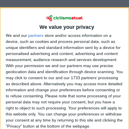
We value your privacy
We and our
partners
store and/or access information on a
“Bem, ontem não foi o meu melhor dia, tive bastante
device, such as cookies and process personal data, such as
alergia com a carpete do hotel, mas safámo-nos
unique identifiers and standard information sent by a device for
bem”, disse Cortina, também satisfeito com o trabalho
personalised advertising and content, advertising and content
que ele e os colegas fizeram ao tentar lutar pela
measurement, audience research and services development.
vitória de etapa.
With your permission we and our partners may use precise
geolocation data and identification through device scanning. You
Cortina valorizou especialmente a atitude da
may click to consent to our and our 1733 partners’ processing
formação telefónica neste arranque do Giro,
as described above. Alternatively you may access more detailed
sublinhando que os resultados ainda não espelham
information and change your preferences before consenting or
o esforço da equipa, em declarações ao
Cycling Pro
to refuse consenting.
Please note that some processing of your
personal data may not require your consent, but you have a
Net
: “Acho que fizemos um trabalho muito bom,
right to object to such processing. Your preferences will apply to
todos os colegas. O resultado, que é aquilo que
this website only. You can change your preferences or withdraw
procuramos, ainda não chegou bem, mas temos de
your consent at any time by returning to this site and clicking the
estar contentes com todo o trabalho que estamos a
"Privacy" button at the bottom of the webpage.