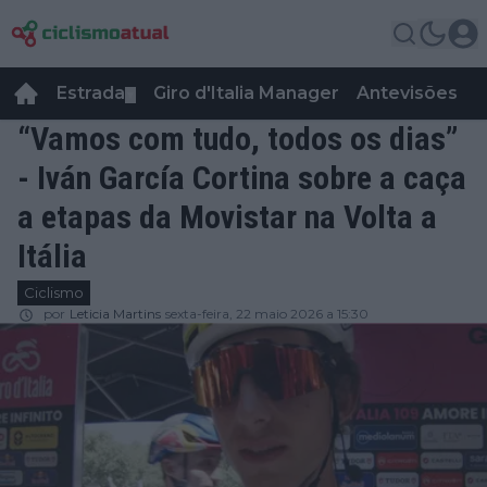
Estrada
Giro d'Italia Manager
Antevisões
R
▼
“Vamos com tudo, todos os dias”
- Iván García Cortina sobre a caça
a etapas da Movistar na Volta a
Itália
Ciclismo
por
Leticia Martins
sexta-feira, 22 maio 2026 a 15:30