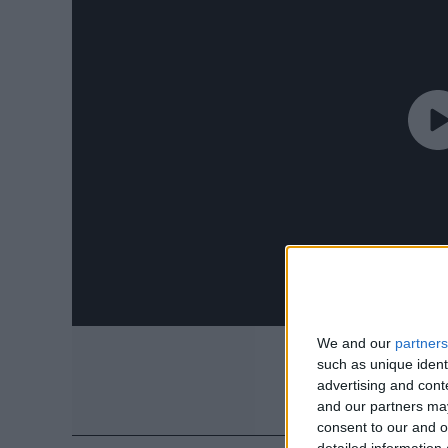
We and our
partners
such as unique ident
advertising and con
and our partners may
consent to our and o
detailed information