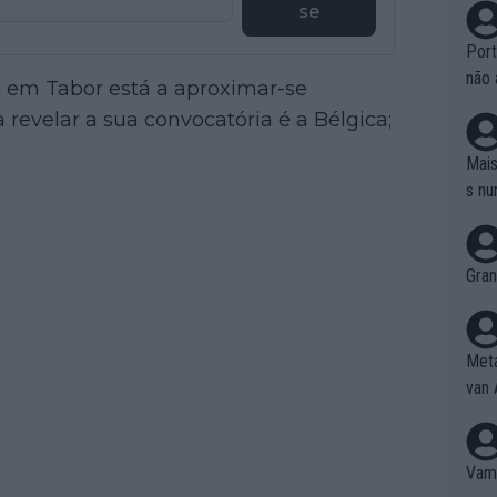
se
Port
não 
e em Tabor está a aproximar-se
e nã
revelar a sua convocatória é a Bélgica;
ente
to é
Mais
da!
s nu
Gran
Meta
van 
Vamo