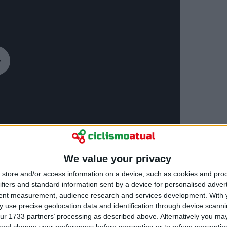
We value your privacy
store and/or access information on a device, such as cookies and pro
ifiers and standard information sent by a device for personalised adver
tent measurement, audience research and services development.
With 
 use precise geolocation data and identification through device scanni
ur 1733 partners’ processing as described above. Alternatively you m
 and change your preferences before consenting or to refuse consentin