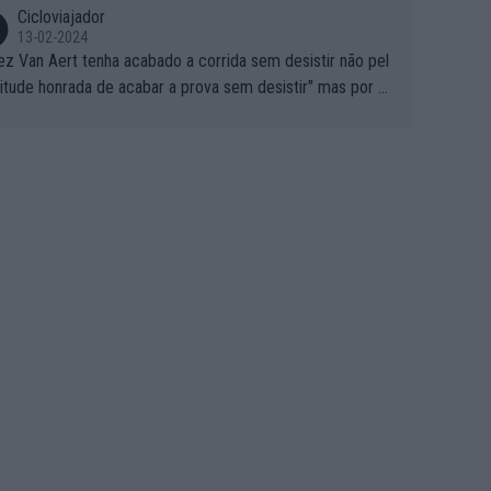
Cicloviajador
13-02-2024
ez Van Aert tenha acabado a corrida sem desistir não pel
titude honrada de acabar a prova sem desistir" mas por ou
 possíveis motivos (só ele sabe o real motivo, mas não de
 de ser hipóteses com lógica): 1) A decisão de levar a co
a até ao fim pode ter sido a decisão de "já que estou aqui
o vou poder lutar por uma boa classificação, vou aproveit
ara treinar"... Lembra-me o que Nelson Piquet fez no GP d
rtugal de 1985... sem hipóteses de lutar pelos pontos na
ida devido a problemas com o carro, passou o resto da c
da a experimentar soluções no carro, como se faz nas ses
 de treino privadas... aproveitando para testá-las em ambi
 real de corrida. 2) Se algum patrocinador (Red Bull, por e
lo) lhe pagar em função do número de etapas que termi
 por exemplo, será um bom motivo para terminar, seja em
ugar for...