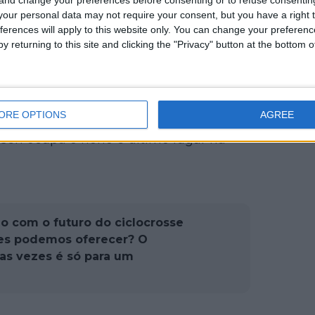
our personal data may not require your consent, but you have a right t
au Nys
e
Laurens Sweeck
, que
ferences will apply to this website only. You can change your preferen
y returning to this site and clicking the "Privacy" button at the bottom
emanas, têm a possibilidade de
a, a 3 de fevereiro.
 Toon Vandebosch estão fora da
ORE OPTIONS
AGREE
 Thijs Aerts e outros estão
en ocupa o nono e último lugar na
 com o futuro do ciclocrosse
hes podemos oferecer? O
tas vezes é só para um