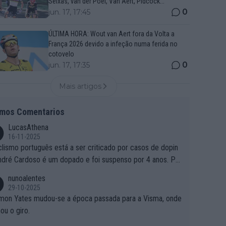
Seixas, van der Poel, Van Aert, Pidcock...
0
jun. 17, 17:45
ÚLTIMA HORA: Wout van Aert fora da Volta a
França 2026 devido a infeção numa ferida no
cotovelo
0
jun. 17, 17:35
Mais artigos
imos Comentarios
LucasAthena
16-11-2025
clismo português está a ser criticado por casos de dopin
ndré Cardoso é um dopado e foi suspenso por 4 anos. Po
e é que um patrocinador permite a contratação de um do
nunoalentes
o?
29-10-2025
mon Yates mudou-se a época passada para a Visma, onde
ou o giro.