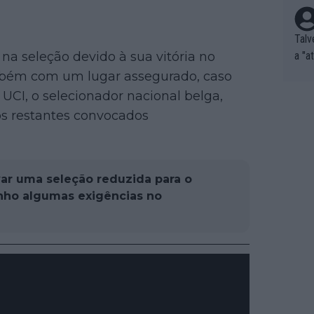
Talv
na seleção devido à sua vitória no
a "a
tros
ém com um lugar assegurado, caso
ixam
 UCI, o selecionador nacional belga,
rrid
os restantes convocados
e nã
ar p
e Po
corr
ar uma seleção reduzida para o
orri
ho algumas exigências no
sões
ente
xemp
nar,
que l