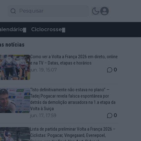
alendário
Ciclocrosse
▼
▼
as notícias
Como ver a Volta a França 2026 em direto, online
e na TV – Datas, etapas e horários
0
jun. 19, 15:07
“Isto definitivamente não estava no plano” —
Tadej Pogacar revela faísca espontânea por
detrás da demolição arrasadora na 1.a etapa da
Volta à Suiça
0
jun. 17, 17:59
Lista de partida preliminar Volta a França 2026 –
Ciclistas: Pogacar, Vingegaard, Evenepoel,