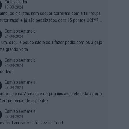
Cicloviajador
18-08-2024
anto, os ciclistas nem sequer correram com a tal "roupa
autorizada" e já são penalizados com 15 pontos UCI?!? S
o autorizam a roupa e querem aplicar uma multa, ainda se
CamisolaAmarela
nde... Mas penalizar os atletas retirando-lhes pontos??? Is
24-04-2024
 roubar na secretaria o que os atletas conquistam na estra
 um, daqui a pouco são eles a fazer pódio com os 3 gajo
ma grande volta
CamisolaAmarela
24-04-2024
de Ivo!
CamisolaAmarela
23-04-2024
m o gajo na Visma que daqui a uns anos ele está a pôr o
Aert no banco de suplentes
CamisolaAmarela
23-04-2024
s ter Landismo outra vez no Tour!