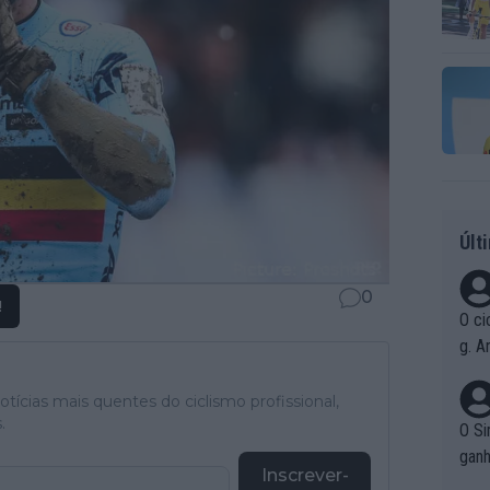
Últ
0
!
O ci
g. A
r qu
pad
tícias mais quentes do ciclismo profissional,
.
O Si
ganh
Inscrever-