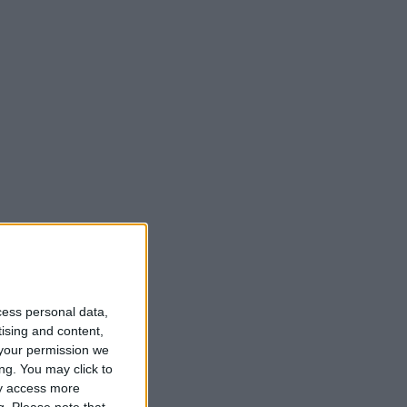
cess personal data,
tising and content,
your permission we
ng. You may click to
ay access more
g.
Please note that