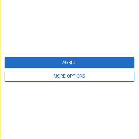
AGREE
MORE OPTIONS
Ivan Silva
Editor e escritor dos sites ciclismoatual.com
Apaixonado por futebol e ciclismo e seguidor assíduo
de tenis, NBA, Formula 1 e Snooker.