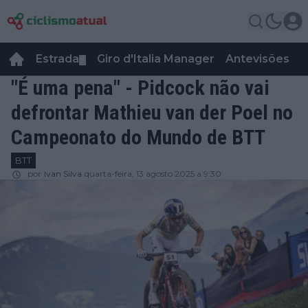
Estrada
Giro d'Italia Manager
Antevisões
R
▼
"É uma pena" - Pidcock não vai
defrontar Mathieu van der Poel no
Campeonato do Mundo de BTT
BTT
por
Ivan Silva
quarta-feira, 13 agosto 2025 a 9:30