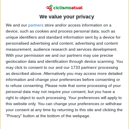
We value your privacy
We and our
partners
store and/or access information on a
device, such as cookies and process personal data, such as
unique identifiers and standard information sent by a device for
personalised advertising and content, advertising and content
measurement, audience research and services development.
With your permission we and our partners may use precise
"É uma pena, porque teria gostado de participar,
geolocation data and identification through device scanning. You
sobretudo para enfrentar o Mathieu. Mas quero
may click to consent to our and our 1733 partners’ processing
as described above. Alternatively you may access more detailed
concentrar-me mais na estrada e estamos a
information and change your preferences before consenting or
reconstruir a nossa equipa. Por isso, faz sentido para
to refuse consenting.
Please note that some processing of your
mim participar na Vuelta", afirmou Pidcock ao De
personal data may not require your consent, but you have a
Telegraaf. Desde que deixou a INEOS Grenadiers, já
right to object to such processing. Your preferences will apply to
disputou a Volta a Itália e várias outras corridas esta
this website only. You can change your preferences or withdraw
temporada. No próximo dia 23 de agosto, partirá de
your consent at any time by returning to this site and clicking the
Turim para a sua segunda presença na Vuelta, prova
"Privacy" button at the bottom of the webpage.
em que se estreou em Grandes Voltas em 2021.