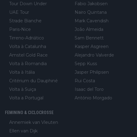
Tour Down Under
Fabio Jakobsen
UAE Tour
Nairo Quintana
Strade Bianche
Mark Cavendish
Paris-Nice
João Almeida
Tirreno-Adriático
Sam Bennett
Volta à Catalunha
Kasper Asgreen
Amstel Gold Race
Alejandro Valverde
Volta à Romandia
Sepp Kuss
Volta à Itália
Jasper Philipsen
Critérium du Dauphiné
Rui Costa
Volta à Suiça
Isaac del Toro
Volta a Portugal
António Morgado
FEMININO & CICLOCROSSE
Annemiek van Vleuten
Ellen van Dijk