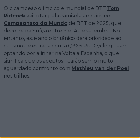
O bicampeão olímpico e mundial de BTT
Tom
Pidcock
vai lutar pela camisola arco-íris no
Campeonato do Mundo
de BTT de 2025, que
decorre na Suíça entre 9 e 14 de setembro. No
entanto, este ano o britânico dará prioridade ao
ciclismo de estrada com a Q36.5 Pro Cycling Team,
optando por alinhar na Volta a Espanha, o que
significa que os adeptos ficarão sem o muito
aguardado confronto com
Mathieu van der Poel
nos trilhos.