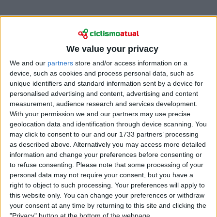
We value your privacy
We and our
partners
store and/or access information on a
device, such as cookies and process personal data, such as
unique identifiers and standard information sent by a device for
personalised advertising and content, advertising and content
measurement, audience research and services development.
Chegado da
Team Visma | Lease a Bike
como uma
With your permission we and our partners may use precise
geolocation data and identification through device scanning. You
das transferências mais aguardadas da temporada, o
may click to consent to our and our 1733 partners’ processing
corredor de 24 anos trazia onze vitórias em 2025 e já
as described above. Alternatively you may access more detailed
três triunfos ao sprint na Volta a Itália.
information and change your preferences before consenting or
to refuse consenting.
Please note that some processing of your
À medida que o vírus, fonte de frustração, começa a
personal data may not require your consent, but you have a
dissipar-se, Kooij e a equipa delineiam um regresso
right to object to such processing. Your preferences will apply to
cuidadoso, com arranque previsto na próxima
this website only. You can change your preferences or withdraw
semana, em França. O neerlandês iniciará a prova por
your consent at any time by returning to this site and clicking the
etapas de quatro dias Boucles de la Mayenne, de
"Privacy" button at the bottom of the webpage.