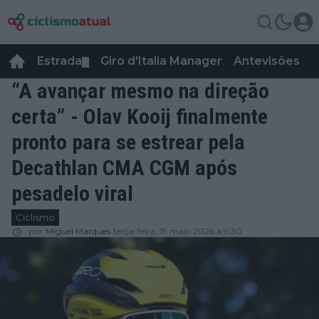
Estrada
Giro d'Italia Manager
Antevisões
R
▼
“A avançar mesmo na direção
certa” - Olav Kooij finalmente
pronto para se estrear pela
Decathlan CMA CGM após
pesadelo viral
Ciclismo
por
Miguel Marques
terça-feira, 19 maio 2026 a 9:30