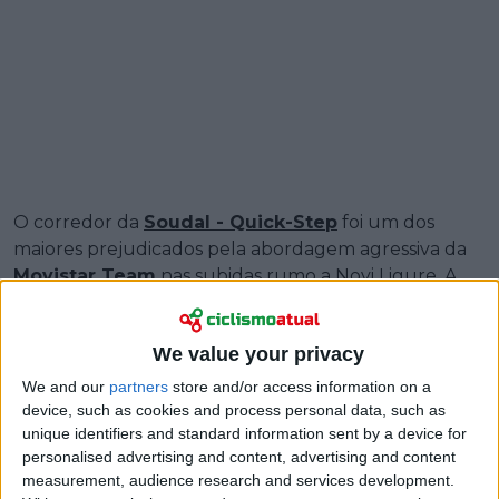
O corredor da
Soudal - Quick-Step
foi um dos
maiores prejudicados pela abordagem agressiva da
Movistar Team
nas subidas rumo a Novi Ligure. A
equipa espanhola impôs ritmo no Colle Giovo e no
Bric Berton para afastar os puros sprinters e abrir a
We value your privacy
corrida para Orluis Aular.
We and our
partners
store and/or access information on a
Magnier, Jonathan Milan, Dylan Groenewegen e
device, such as cookies and process personal data, such as
vários outros homens rápidos ficaram para trás, mas a
unique identifiers and standard information sent by a device for
Movistar não converteu o trabalho em vitória de
personalised advertising and content, advertising and content
etapa.
measurement, audience research and services development.