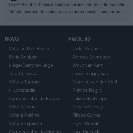
Talvez Van Aert tenha acabado a corrida sem desistir não pela
"atitude honrada de acabar a prova sem desistir" mas por outr
os possíveis motivos (só ele sabe o real motivo, mas não deix
am de ser hipóteses com lógica): 1) A decisão de levar a corri
da até ao fim pode ter sido a decisão de "já que estou aqui e n
PROVAS
MASCULINO
ão vou poder lutar por uma boa classificação, vou aproveitar p
ara treinar"... Lembra-me o que Nelson Piquet fez no GP de P
Volta ao País Basco
Tadej Pogacar
ortugal de 1985... sem hipóteses de lutar pelos pontos na corri
Paris-Roubaix
Remco Evenepoel
da devido a problemas com o carro, passou o resto da corrida
Liège-Bastone-Liège
Wout van Aert
a experimentar soluções no carro, como se faz nas sessões d
Tour Colombia
Jonas Vingegaard
e treino privadas... aproveitando para testá-las em ambiente re
Volta a Turquia
Mathieu van der Poel
al de corrida. 2) Se algum patrocinador (Red Bull, por exempl
o) lhe pagar em função do número de etapas que terminar, por
II Lombardia
Primoz Roglic
exemplo, será um bom motivo para terminar, seja em que luga
Campeonatos da Europa
Julian Alaphilippe
r for...
Volta à França
Biniam Girmay
Volta à Polónia
Filippo Ganna
Volta à Espanha
Egan Bernal
Campeonatos do Mundo
Tom Pidcock