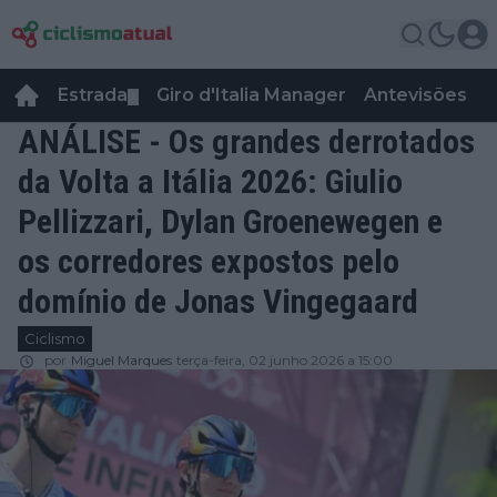
Estrada
Giro d'Italia Manager
Antevisões
R
▼
ANÁLISE - Os grandes derrotados
da Volta a Itália 2026: Giulio
Pellizzari, Dylan Groenewegen e
os corredores expostos pelo
domínio de Jonas Vingegaard
Ciclismo
por
Miguel Marques
terça-feira, 02 junho 2026 a 15:00