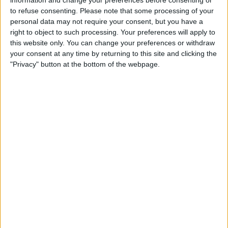
to refuse consenting.
Please note that some processing of your
personal data may not require your consent, but you have a
right to object to such processing. Your preferences will apply to
Por esse critério, estes foram os cinco maiores
this website only. You can change your preferences or withdraw
derrotados da
Volta a Itália
2026.
your consent at any time by returning to this site and clicking the
"Privacy" button at the bottom of the webpage.
1. Enric Mas