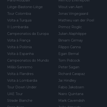
Paris-Roubaix
Remco Evenepoel
da devido a problemas com o carro, passou o resto da corrida
Liège-Bastone-Liège
Wout van Aert
a experimentar soluções no carro, como se faz nas sessões d
Tour Colombia
Jonas Vingegaard
e treino privadas... aproveitando para testá-las em ambiente re
Volta a Turquia
Mathieu van der Poel
al de corrida. 2) Se algum patrocinador (Red Bull, por exempl
o) lhe pagar em função do número de etapas que terminar, por
II Lombardia
Primoz Roglic
exemplo, será um bom motivo para terminar, seja em que luga
Campeonatos da Europa
Julian Alaphilippe
r for...
Volta à França
Biniam Girmay
Volta à Polónia
Filippo Ganna
Volta à Espanha
Egan Bernal
Campeonatos do Mundo
Tom Pidcock
Milão-Sanremo
Peter Sagan
Volta à Flandres
Richard Carapaz
Volta à Lombardia
Jai Hindley
Tour Down Under
Fabio Jakobsen
UAE Tour
Nairo Quintana
Strade Bianche
Mark Cavendish