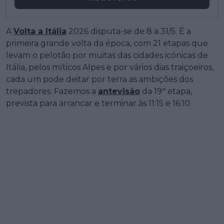
A
Volta a Itália
2026 disputa-se de 8 a 31/5. É a
primeira grande volta da época, com 21 etapas que
levam o pelotão por muitas das cidades icónicas de
Itália, pelos míticos Alpes e por vários dias traiçoeiros,
cada um pode deitar por terra as ambições dos
trepadores. Fazemos a
antevisão
da 19ª etapa,
prevista para arrancar e terminar às 11:15 e 16:10.