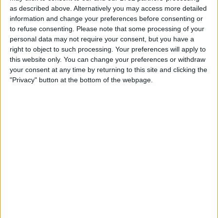
as described above. Alternatively you may access more detailed
information and change your preferences before consenting or
to refuse consenting.
Please note that some processing of your
personal data may not require your consent, but you have a
right to object to such processing. Your preferences will apply to
this website only. You can change your preferences or withdraw
your consent at any time by returning to this site and clicking the
"Privacy" button at the bottom of the webpage.
A 19ª etapa do Giro é a rainha, onde
Jonas
Vingegaard
tentará
defender a camisola rosa
,
com 151 quilómetros nas Dolomitas. É curta, sim, mas
tão dura que não há como a contornar. As subidas
são muito exigentes, sucedem-se rapidamente e a
altitude também entra em jogo.
Os primeiros quilómetros são ondulados, permitindo
ataques para a fuga, e a ausência de contagens de
montanha poderá abrir a porta a vários perfis a
tentar antecipar o pelotão antes da alta montanha.