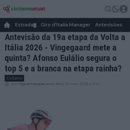
Estrada
Giro d'Italia Manager
Antevisões
R
▼
Antevisão da 19a etapa da Volta a
Itália 2026 - Vingegaard mete a
quinta? Afonso Eulálio segura o
top 5 e a branca na etapa rainha?
Ciclismo
por
Miguel Marques
sexta-feira, 29 maio 2026 a 11:10