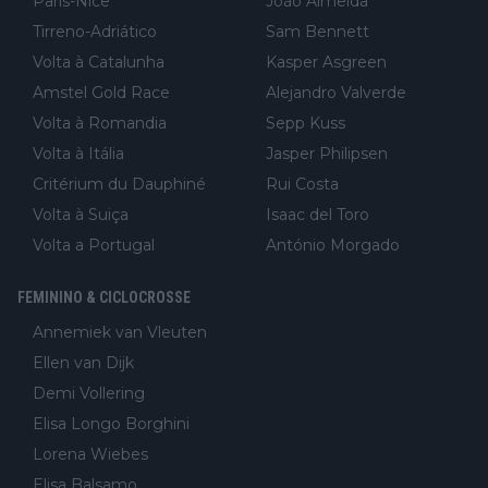
Paris-Nice
João Almeida
Tirreno-Adriático
Sam Bennett
Volta à Catalunha
Kasper Asgreen
Amstel Gold Race
Alejandro Valverde
Volta à Romandia
Sepp Kuss
Volta à Itália
Jasper Philipsen
Critérium du Dauphiné
Rui Costa
Volta à Suiça
Isaac del Toro
Volta a Portugal
António Morgado
FEMININO & CICLOCROSSE
Annemiek van Vleuten
Ellen van Dijk
Demi Vollering
Elisa Longo Borghini
Lorena Wiebes
Elisa Balsamo