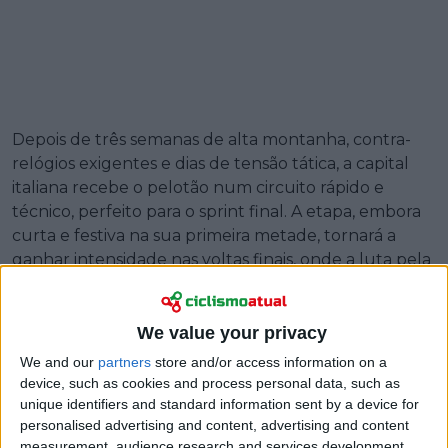
Depois de três semanas de alta montanha, contra-
relógios exigentes e dias de tensão tática, a capital
italiana recebe o pelotão num circuito rápido e
técnico, perfeito para o sprint final. A etapa, embora
curta e festiva na sua primeira metade, tornará a
ganhar intensidade nas voltas finais, onde a luta pela
vitória será feroz.
Perfil da etapa:
We value your privacy
We and our
partners
store and/or access information on a
device, such as cookies and process personal data, such as
unique identifiers and standard information sent by a device for
personalised advertising and content, advertising and content
measurement, audience research and services development.