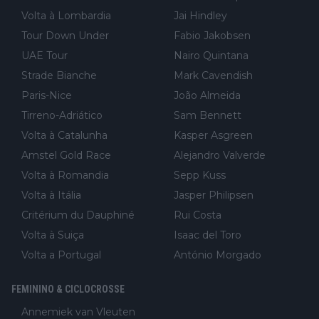
Volta à Lombardia
Jai Hindley
Tour Down Under
Fabio Jakobsen
UAE Tour
Nairo Quintana
Strade Bianche
Mark Cavendish
Paris-Nice
João Almeida
Tirreno-Adriático
Sam Bennett
Volta à Catalunha
Kasper Asgreen
Amstel Gold Race
Alejandro Valverde
Volta à Romandia
Sepp Kuss
Volta à Itália
Jasper Philipsen
Critérium du Dauphiné
Rui Costa
Volta à Suiça
Isaac del Toro
Volta a Portugal
António Morgado
FEMININO & CICLOCROSSE
Annemiek van Vleuten