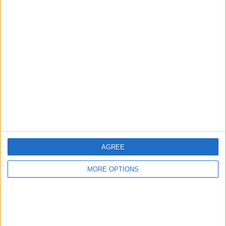
Artigo anterior
Próximo artigo
Prémios da Liège-
Pogacar vs.
Bastogne-Liège 2025:
Evenepoel: o duelo
50 000 euros em jogo!
que incendiou a
Amstel pode decidir a
Liège-Bastogne-Liège
AGREE
MORE OPTIONS
Escreva um comentário