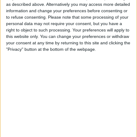
as described above. Alternatively you may access more detailed
information and change your preferences before consenting or
to refuse consenting.
Please note that some processing of your
personal data may not require your consent, but you have a
right to object to such processing. Your preferences will apply to
O corredor da Bahrain Victorious utilizava a prova
this website only. You can change your preferences or withdraw
alpina como um dos pontos-chave da sua
your consent at any time by returning to this site and clicking the
preparação para a Volta a Itália, onde era apontado
"Privacy" button at the bottom of the webpage.
como líder da formação e uma aposta forte para a
geral. Em 2024, Tiberi tinha assinado uma campanha
de luxo na Corsa Rosa, terminando em 5.º lugar da
geral e conquistando a classificação da juventude, o
que confirmou o seu potencial enquanto futuro
candidato ao pódio.
A natureza exacta da lesão ainda não foi divulgada, e
também não se sabe quanto tempo Tiberi estará
afastado da bicicleta. No entanto, com a Volta a Itália
a começar já no próximo dia 9 de maio, a margem de
manobra para recuperar é muito curta — e a Bahrain