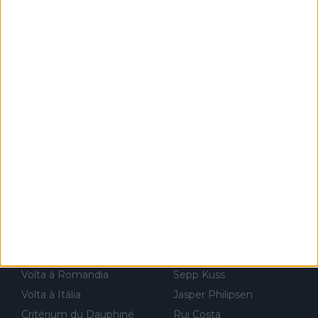
Volta à Polónia
Filippo Ganna
Volta à Espanha
Egan Bernal
Campeonatos do Mundo
Tom Pidcock
Milão-Sanremo
Peter Sagan
Volta à Flandres
Richard Carapaz
Volta à Lombardia
Jai Hindley
Tour Down Under
Fabio Jakobsen
UAE Tour
Nairo Quintana
Strade Bianche
Mark Cavendish
Paris-Nice
João Almeida
Tirreno-Adriático
Sam Bennett
Volta à Catalunha
Kasper Asgreen
Amstel Gold Race
Alejandro Valverde
Volta à Romandia
Sepp Kuss
Volta à Itália
Jasper Philipsen
Critérium du Dauphiné
Rui Costa