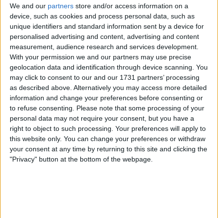
We and our
partners
store and/or access information on a
device, such as cookies and process personal data, such as
unique identifiers and standard information sent by a device for
personalised advertising and content, advertising and content
measurement, audience research and services development.
With your permission we and our partners may use precise
geolocation data and identification through device scanning. You
may click to consent to our and our 1731 partners’ processing
Remco Evenepoel torna-se assim o portador dos
as described above. Alternatively you may access more detailed
quatro títulos mais importantes de contrarrelógio ao
information and change your preferences before consenting or
mesmo tempo. "Estou muito feliz com a forma como
to refuse consenting.
Please note that some processing of your
personal data may not require your consent, but you have a
me senti e com o resultado. Correu tudo na
right to object to such processing. Your preferences will apply to
perfeição", comentou o belga após a prova.
this website only. You can change your preferences or withdraw
your consent at any time by returning to this site and clicking the
No percurso de 24 km na Bretanha, Evenepoel
"Privacy" button at the bottom of the webpage.
impôs um ritmo avassalador, terminando 43
segundos à frente de Filippo Ganna, bicampeão
mundial da especialidade, e 1:08 sobre Niklas Larsen,
medalhado de bronze e grande surpresa do dia. "O
vento estava forte, sempre de cara ou lateralmente.