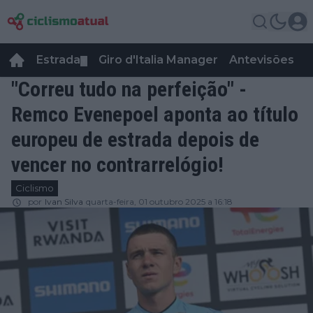
Estrada
Giro d'Italia Manager
Antevisões
R
▼
"Correu tudo na perfeição" -
Remco Evenepoel aponta ao título
europeu de estrada depois de
vencer no contrarrelógio!
Ciclismo
por
Ivan Silva
quarta-feira, 01 outubro 2025 a 16:18