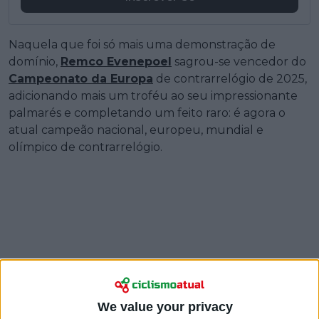
Naquela que foi só mais uma demonstração de
domínio,
Remco Evenepoel
sagrou-se vencedor do
Campeonato da Europa
de contrarrelógio de 2025,
adicionando mais um troféu ao seu impressionante
palmarés e completando um feito raro: é agora o
atual campeão nacional, europeu, mundial e
olímpico de contrarrelógio.
We value your privacy