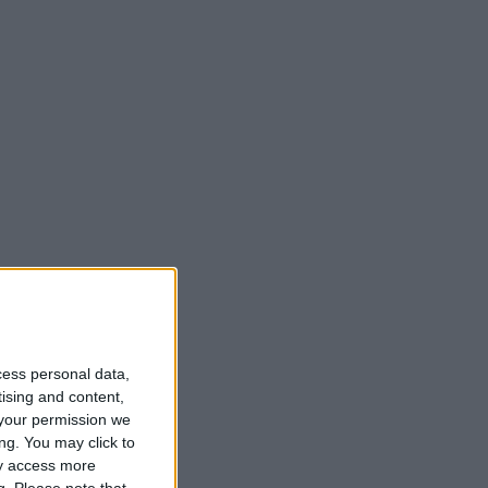
cess personal data,
tising and content,
your permission we
ng. You may click to
ay access more
g.
Please note that