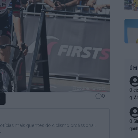
Últ
O ci
0
g. A
!
r qu
pad
O Si
tícias mais quentes do ciclismo profissional,
ganh
.