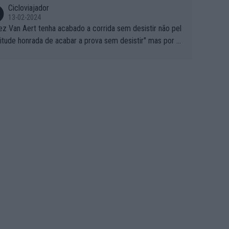
Cicloviajador
13-02-2024
ez Van Aert tenha acabado a corrida sem desistir não pel
titude honrada de acabar a prova sem desistir" mas por ou
 possíveis motivos (só ele sabe o real motivo, mas não de
 de ser hipóteses com lógica): 1) A decisão de levar a co
a até ao fim pode ter sido a decisão de "já que estou aqui
o vou poder lutar por uma boa classificação, vou aproveit
ara treinar"... Lembra-me o que Nelson Piquet fez no GP d
rtugal de 1985... sem hipóteses de lutar pelos pontos na
ida devido a problemas com o carro, passou o resto da c
da a experimentar soluções no carro, como se faz nas ses
 de treino privadas... aproveitando para testá-las em ambi
 real de corrida. 2) Se algum patrocinador (Red Bull, por e
lo) lhe pagar em função do número de etapas que termi
 por exemplo, será um bom motivo para terminar, seja em
ugar for...