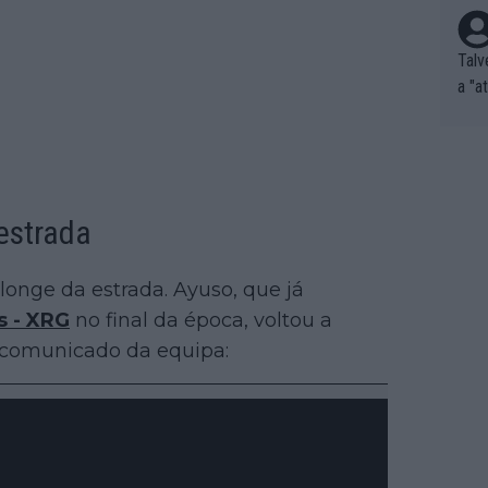
Talv
a "a
tros
ixam
rrid
e nã
ar p
estrada
e Po
corr
longe da estrada. Ayuso, que já
orri
s - XRG
no final da época, voltou a
sões
ente
 comunicado da equipa:
xemp
nar,
que l