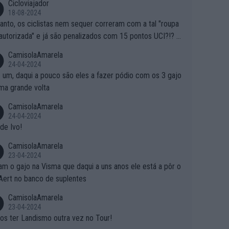
Cicloviajador
18-08-2024
anto, os ciclistas nem sequer correram com a tal "roupa
autorizada" e já são penalizados com 15 pontos UCI?!? S
o autorizam a roupa e querem aplicar uma multa, ainda se
CamisolaAmarela
nde... Mas penalizar os atletas retirando-lhes pontos??? Is
24-04-2024
 roubar na secretaria o que os atletas conquistam na estra
 um, daqui a pouco são eles a fazer pódio com os 3 gajo
ma grande volta
CamisolaAmarela
24-04-2024
de Ivo!
CamisolaAmarela
23-04-2024
m o gajo na Visma que daqui a uns anos ele está a pôr o
Aert no banco de suplentes
CamisolaAmarela
23-04-2024
s ter Landismo outra vez no Tour!