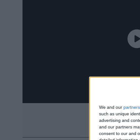
We and our
partners
such as unique ident
advertising and con
and our partners may
consent to our and o
detailed information