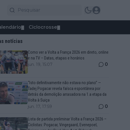
alendário
Ciclocrosse
▼
▼
as notícias
Como ver a Volta a França 2026 em direto, online
e na TV – Datas, etapas e horários
0
jun. 19, 15:07
“Isto definitivamente não estava no plano” —
Tadej Pogacar revela faísca espontânea por
detrás da demolição arrasadora na 1.a etapa da
Volta à Suiça
0
jun. 17, 17:59
Lista de partida preliminar Volta a França 2026 –
Ciclistas: Pogacar, Vingegaard, Evenepoel,