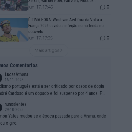
Seixas, van der Poel, Van Aert, Pidcock...
0
jun. 17, 17:45
ÚLTIMA HORA: Wout van Aert fora da Volta a
França 2026 devido a infeção numa ferida no
cotovelo
0
jun. 17, 17:35
Mais artigos
imos Comentarios
LucasAthena
16-11-2025
clismo português está a ser criticado por casos de dopin
ndré Cardoso é um dopado e foi suspenso por 4 anos. Po
e é que um patrocinador permite a contratação de um do
nunoalentes
o?
29-10-2025
mon Yates mudou-se a época passada para a Visma, onde
ou o giro.