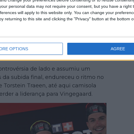
our personal data may not require your consent, but you have a right t
ferences will apply to this website only. You can change your preferen
fizeram isto, para tentar prejudicar
y returning to this site and clicking the "Privacy" button at the bottom
 comunicado, com o qual não
 e isso são coisas com que também
m se aproveitaram de algumas
uais falei com o João, ele pediu-me
ORE OPTIONS
AGREE
onteceu."
controvérsia de lado e assumiu um
 da subida final, endureceu o ritmo no
e Torstein Traeen, até aqui camisola
erder a liderança para Vingegaard.