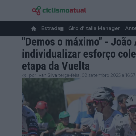
Estrada
Giro d'Italia Manager
Ant
▼
"Demos o máximo" - João 
individualizar esforço col
etapa da Vuelta
por
Ivan Silva
terça-feira, 02 setembro 2025 a 16:57