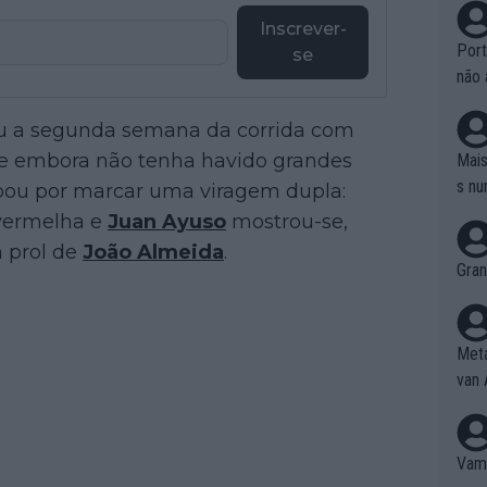
Inscrever-
Port
se
não 
e nã
u a segunda semana da corrida com
ente
to é
 e embora não tenha havido grandes
Mais
da!
s nu
cabou por marcar uma viragem dupla:
 vermelha e
Juan Ayuso
mostrou-se,
m prol de
João Almeida
.
Gran
Meta
van 
Vamo