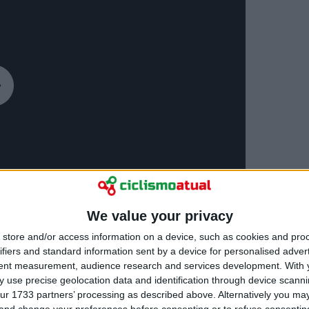
We value your privacy
store and/or access information on a device, such as cookies and pro
ifiers and standard information sent by a device for personalised adver
tent measurement, audience research and services development.
With 
 use precise geolocation data and identification through device scanni
ur 1733 partners’ processing as described above. Alternatively you m
 and change your preferences before consenting or to refuse consentin