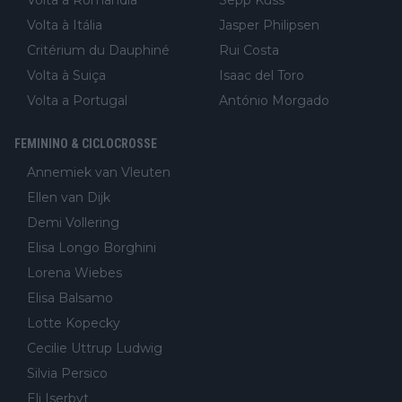
Volta à Romandia
Sepp Kuss
Volta à Itália
Jasper Philipsen
Critérium du Dauphiné
Rui Costa
Volta à Suiça
Isaac del Toro
Volta a Portugal
António Morgado
FEMININO & CICLOCROSSE
Annemiek van Vleuten
Ellen van Dijk
Demi Vollering
Elisa Longo Borghini
Lorena Wiebes
Elisa Balsamo
Lotte Kopecky
Cecilie Uttrup Ludwig
Silvia Persico
Eli Iserbyt