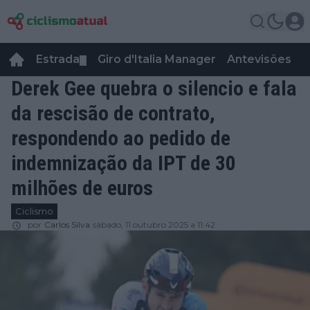
Estrada
Giro d'Italia Manager
Antevisões
R
▼
Derek Gee quebra o silencio e fala
da rescisão de contrato,
respondendo ao pedido de
indemnização da IPT de 30
milhões de euros
Ciclismo
por
Carlos Silva
sábado, 11 outubro 2025 a 11:42