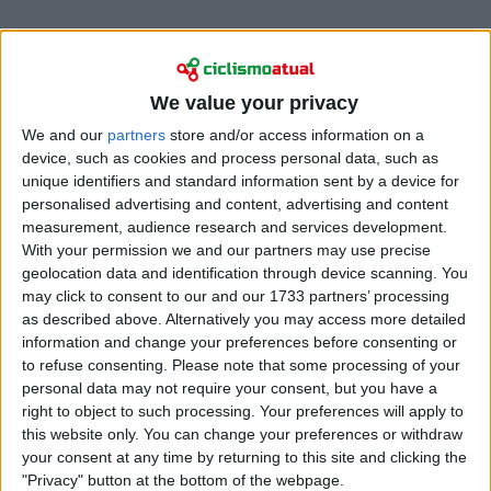
We value your privacy
We and our
partners
store and/or access information on a
device, such as cookies and process personal data, such as
unique identifiers and standard information sent by a device for
personalised advertising and content, advertising and content
measurement, audience research and services development.
With your permission we and our partners may use precise
geolocation data and identification through device scanning. You
may click to consent to our and our 1733 partners’ processing
as described above. Alternatively you may access more detailed
Gee começou por contextualizar a situação e
information and change your preferences before consenting or
justificar a necessidade de esclarecer publicamente
to refuse consenting.
Please note that some processing of your
os acontecimentos: "Gostaria de abordar e esclarecer
personal data may not require your consent, but you have a
right to object to such processing. Your preferences will apply to
algumas especulações sobre a minha situação atual,
this website only. You can change your preferences or withdraw
na sequência das recentes declarações públicas da
your consent at any time by returning to this site and clicking the
minha antiga equipa de que o meu caso está
"Privacy" button at the bottom of the webpage.